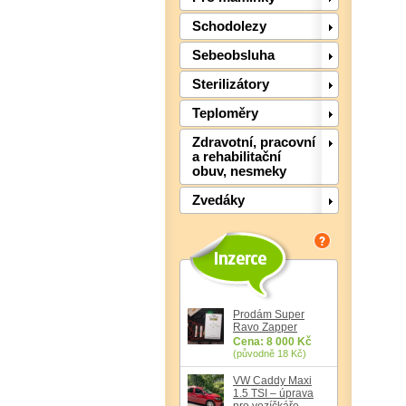
Schodolezy
Sebeobsluha
Sterilizátory
Teploměry
Zdravotní, pracovní
a rehabilitační
obuv, nesmeky
Zvedáky
Prodám Super
Ravo Zapper
Cena: 8 000 Kč
(původně 18 Kč)
VW Caddy Maxi
1.5 TSI – úprava
pro vozíčkáře,