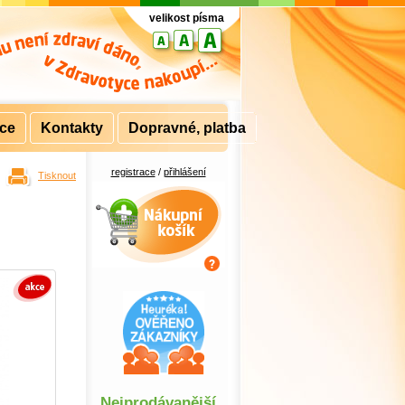
velikost písma
rce
Kontakty
Dopravné, platba
registrace
/
přihlášení
Tisknout
Nákupní košík
u
Nejprodávanější