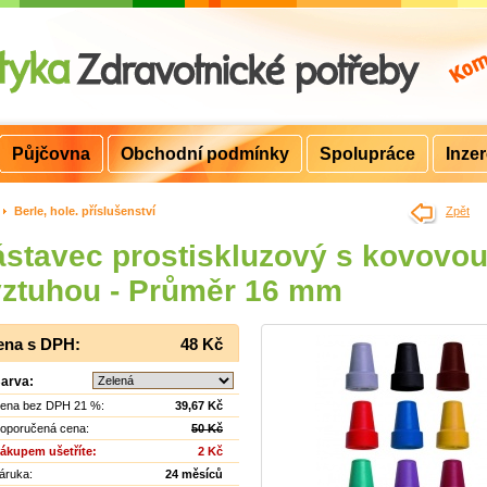
Půjčovna
Obchodní podmínky
Spolupráce
Inze
>
Berle, hole. příslušenství
Zpět
stavec prostiskluzový s kovovo
ztuhou - Průměr 16 mm
ena s DPH:
48 Kč
arva:
ena bez DPH 21 %:
39,67 Kč
oporučená cena:
50 Kč
ákupem ušetříte:
2 Kč
áruka:
24 měsíců