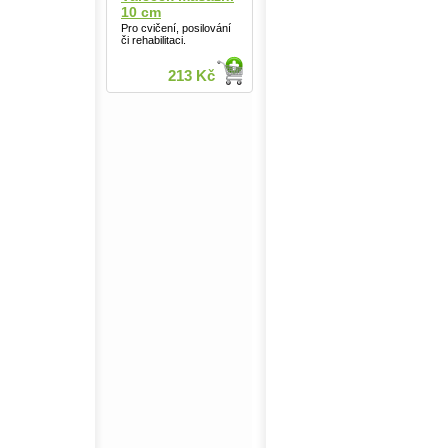
10 cm
Pro cvičení, posilování
či rehabilitaci.
213 Kč