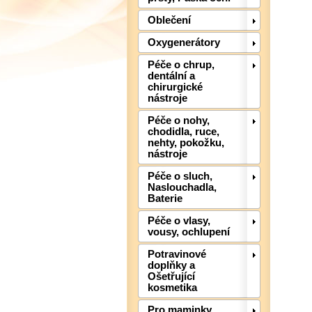
Oblečení
Oxygenerátory
Péče o chrup,
dentální a
chirurgické
nástroje
Péče o nohy,
chodidla, ruce,
nehty, pokožku,
nástroje
Péče o sluch,
Naslouchadla,
Baterie
Péče o vlasy,
vousy, ochlupení
Potravinové
doplňky a
Ošetřující
kosmetika
Pro maminky