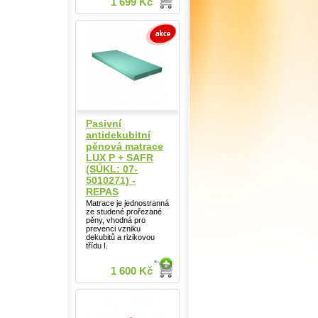
1 699 Kč
Pasivní
antidekubitní
pěnová matrace
LUX P + SAFR
(SÚKL: 07-
5010271) -
REPAS
Matrace je jednostranná
ze studené prořezané
pěny, vhodná pro
prevenci vzniku
dekubitů a rizikovou
třídu I.
1 600 Kč