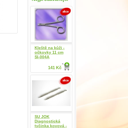
Kleště na kůži -
očkovky 11 cm
SI-004A
141 Kč
SU JOK
Diagnostická
tyčinka kovová -