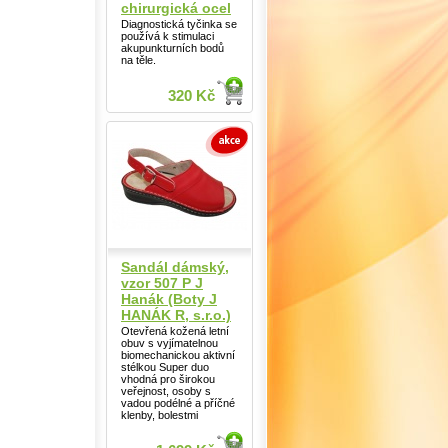
chirurgická ocel
Diagnostická tyčinka se
používá k stimulaci
akupunkturních bodů
na těle.
320 Kč
Sandál dámský,
vzor 507 P J
Hanák (Boty J
HANÁK R, s.r.o.)
Otevřená kožená letní
obuv s vyjímatelnou
biomechanickou aktivní
stélkou Super duo
vhodná pro širokou
veřejnost, osoby s
vadou podélné a příčné
klenby, bolestmi