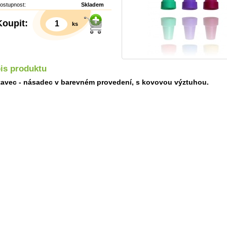
ostupnost:
Skladem
Koupit:
ks
is produktu
avec - násadec v barevném provedení, s kovovou výztuhou.
Detail