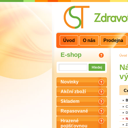
3
2
1
Úvod
O nás
Prodejna
E-shop
Úvod
Ná
vý
Novinky
C
Akční zboží
B
Skladem
C
Repasované
D
N
Hrazené
Z
pojišťovnou