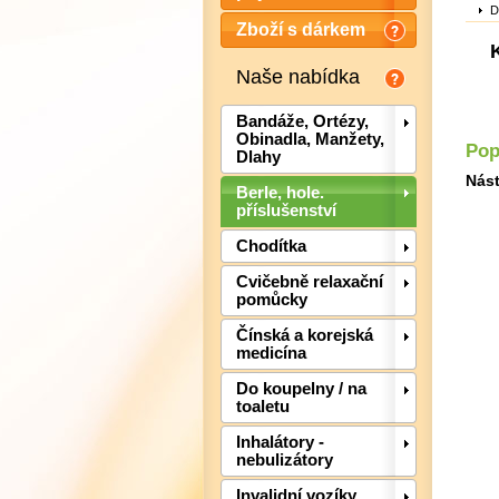
D
Zboží s dárkem
Naše nabídka
Bandáže, Ortézy,
Obinadla, Manžety,
Pop
Dlahy
Nást
Berle, hole.
příslušenství
Chodítka
Cvičebně relaxační
pomůcky
Čínská a korejská
medicína
Do koupelny / na
toaletu
Inhalátory -
nebulizátory
Invalidní vozíky,