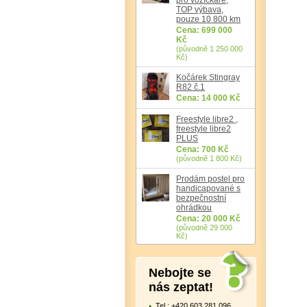
TOP výbava,
pouze 10 800 km
Cena: 699 000
Kč
(původně 1 250 000
Kč)
Kočárek Stingray
R82 č.1
Cena: 14 000 Kč
Freestyle libre2 ,
freestyle libre2
PLUS
Cena: 700 Kč
(původně 1 800 Kč)
Prodám postel pro
handicapované s
bezpečnostní
ohrádkou
Cena: 20 000 Kč
(původně 29 000
Kč)
Nebojte se
nás zeptat!
Tel.: +420 603 281 096