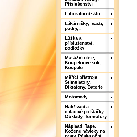
Příslušenství
Laboratorní sklo
Lékárničky, masti,
pudry,..
Lůžka a
příslušenství,
podložky
Masážní oleje,
Koupelnové soli,
Koupele
Měřící přístroje,
Stimulátory,
Diktafony, Baterie
Motomedy
Nahřívací a
chladivé polštářky,
Obklady, Termofory
Náplasti, Tape,
Kožené návleky na
prsty, Páska oční