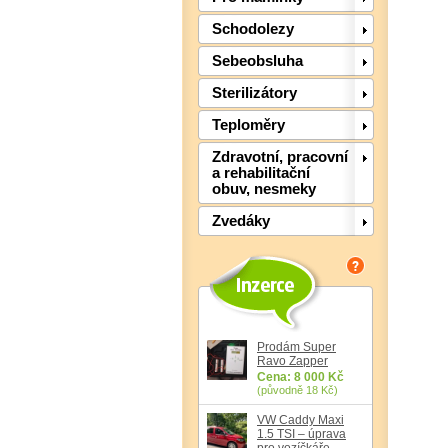
Schodolezy
Sebeobsluha
Sterilizátory
Teploměry
Zdravotní, pracovní
a rehabilitační
obuv, nesmeky
Zvedáky
Prodám Super
Ravo Zapper
Cena: 8 000 Kč
(původně 18 Kč)
VW Caddy Maxi
1.5 TSI – úprava
pro vozíčkáře,