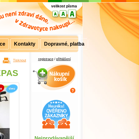
velikost písma
rce
Kontakty
Dopravné, platba
registrace
/
přihlášení
Tisknout
Nákupní košík
REPAS
Nejprodávanější