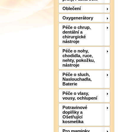
Oblečení
Oxygenerátory
Péče o chrup,
dentální a
chirurgické
nástroje
Péče o nohy,
chodidla, ruce,
nehty, pokožku,
nástroje
Péče o sluch,
Naslouchadla,
Baterie
Péče o vlasy,
vousy, ochlupení
Potravinové
doplňky a
Ošetřující
kosmetika
Pro maminky