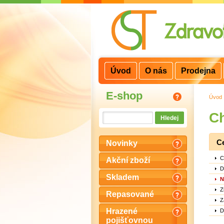
3
2
1
Úvod
O nás
Prodejna
E-shop
Úvod
Ch
C
Novinky
C
Akční zboží
D
Skladem
N
Z
Repasované
Z
Hrazené
D
pojišťovnou