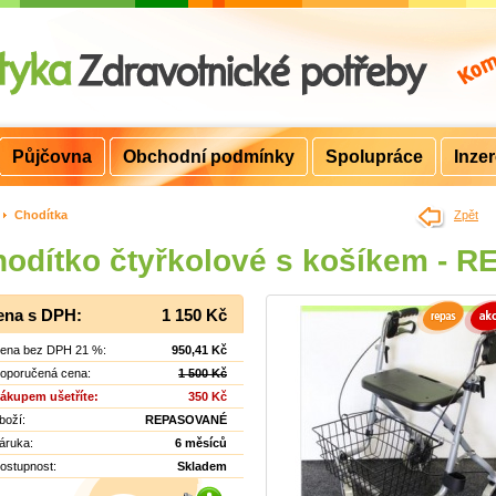
Půjčovna
Obchodní podmínky
Spolupráce
Inze
>
Chodítka
Zpět
odítko čtyřkolové s košíkem - 
ena s DPH:
1 150 Kč
ena bez DPH 21 %:
950,41 Kč
oporučená cena:
1 500 Kč
ákupem ušetříte:
350 Kč
boží:
REPASOVANÉ
áruka:
6 měsíců
ostupnost:
Skladem