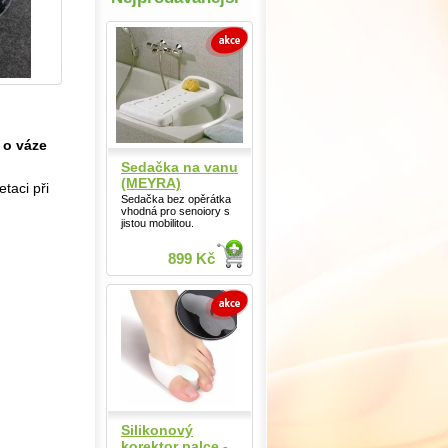
 o váze
Sedačka na vanu
(MEYRA)
taci při
Sedačka bez opěrátka
vhodná pro senoiory s
jistou mobilitou.
899 Kč
Silikonový
korektor palce -