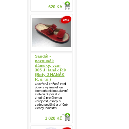
620 Kč
Sandál -
nazouvák
dámský, vzor
305 J Hanák R®
(Boty J HANÁK
R, s.r.o.)
Otevřená kožená letní
obuv s vyjímatelnou
biomechanickou aktivní
stélkou Super duo
vhodná pro širokou
veřejnost, osoby s
vadou podélné a příčné
klenby, bolestmi
1 820 Kč