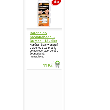
Baterie do
naslouchadel -
Duracell 13 / 6ks
Napájecí články energií
s dlouhou trvanlivostí,
do naslouchadel do uší.
Jednoduchá
manipulace.
99 Kč