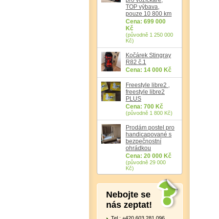
TOP výbava,
pouze 10 800 km
Cena: 699 000
Kč
(původně 1 250 000
Kč)
Kočárek Stingray
R82 č.1
Cena: 14 000 Kč
Freestyle libre2 ,
freestyle libre2
PLUS
Cena: 700 Kč
(původně 1 800 Kč)
Prodám postel pro
handicapované s
bezpečnostní
ohrádkou
Cena: 20 000 Kč
(původně 29 000
Kč)
Nebojte se
nás zeptat!
Tel.: +420 603 281 096