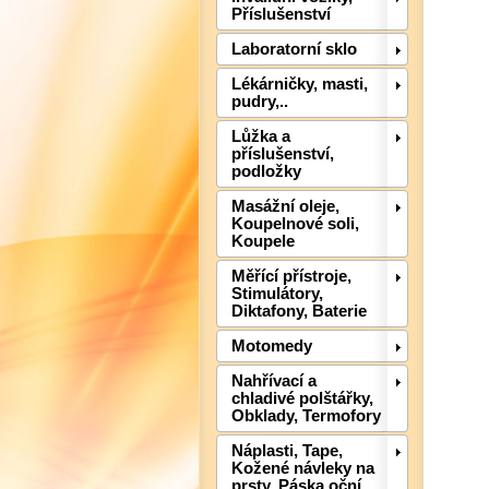
Příslušenství
Laboratorní sklo
Lékárničky, masti,
pudry,..
Lůžka a
příslušenství,
podložky
Masážní oleje,
Koupelnové soli,
Koupele
Měřící přístroje,
Stimulátory,
Diktafony, Baterie
Motomedy
Nahřívací a
chladivé polštářky,
Obklady, Termofory
Náplasti, Tape,
Kožené návleky na
prsty, Páska oční