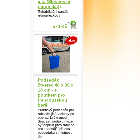
a.s. (Slovenská
republika))
Rehabilitační sandál
jednopřezkový.
570 Kč
Podsedák
čtverec 40 x 30 x
10 cm - s
poutkem pro
francouzskou
berli
Praktický podsedák pro
rehabilitující pacienty po
operaci kyčle apod.
Součástí sedáku může
být popruh přes rameno
pro snadnější přenos
podsedáku z místnosti
do