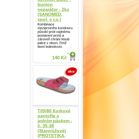
bunion
separátor - 2ks
(SANOMED,
spol. s r.o.)
Kombinace
meziprstního korektoru
působí proti vadnému
postavení prstů a
zároveň chrání kloub
palce v obuvi, čímž
tlumí bolestivost.
140 Kč
T05/80 Korkové
pantofle s
jedním páskem -
č. 35-38
(Starorůžová)
(PROTETIKA,