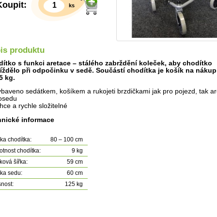
Koupit:
ks
is produktu
ítko s funkci aretace – stálého zabrždění koleček, aby chodítko
íždělo při odpočinku v sedě. Součástí chodítka je košík na nákup
5 kg.
ybaveno sedátkem, košíkem a rukojeti brzdičkami jak pro pojezd, tak are
osedu
ehce a rychle složitelné
Detail
nické informace
ka chodítka:
80 – 100 cm
tnost chodítka:
9 kg
ková šířka:
59 cm
ka sedu:
60 cm
nost:
125 kg