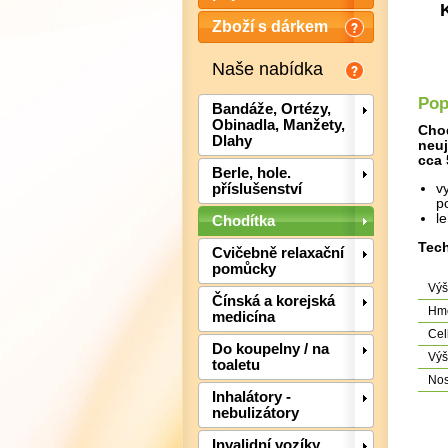
Zboží s dárkem
Naše nabídka
Pop
Bandáže, Ortézy,
Obinadla, Manžety,
Chod
Dlahy
neuj
cca 
Berle, hole.
příslušenství
v
p
l
Chodítka
Tech
Cvičebně relaxační
pomůcky
Výš
Čínská a korejská
Hmo
medicína
Cel
Do koupelny / na
Výš
toaletu
Nos
Inhalátory -
nebulizátory
Invalidní vozíky,