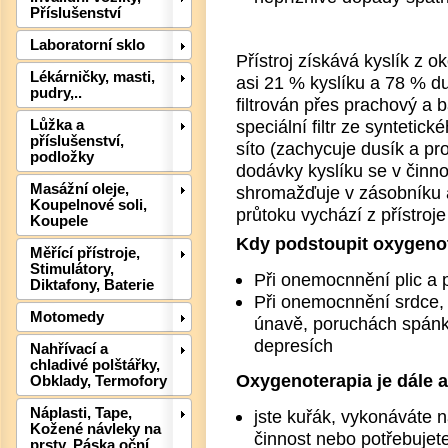
Příslušenství
Laboratorní sklo
Přístroj získává kyslík z 
Lékárničky, masti,
asi 21 % kyslíku a 78 % 
pudry,..
Det
filtrován přes prachový a b
speciální filtr ze syntetick
Lůžka a
příslušenství,
síto (zachycuje dusík a pro
podložky
dodávky kyslíku se v činnost
Masážní oleje,
shromažďuje v zásobníku a
Koupelnové soli,
průtoku vychází z přístroje
Koupele
Kdy podstoupit oxygenot
Měřící přístroje,
Stimulátory,
Při onemocnnění plic a
Diktafony, Baterie
Při onemocnnění srdce, 
Motomedy
únavě, poruchách spánk
depresích
Nahřívací a
chladivé polštářky,
Oxygenoterapia je dále a
Obklady, Termofory
Náplasti, Tape,
jste kuřák, vykonáváte 
Kožené návleky na
činnost nebo potřebujete
prsty, Páska oční