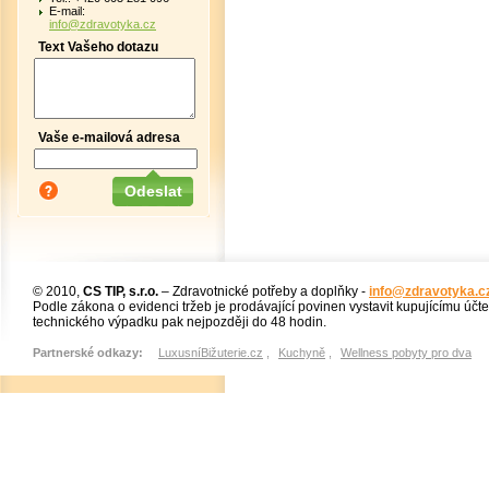
E-mail:
info@zdravotyka.cz
Text Vašeho dotazu
Vaše e-mailová adresa
© 2010,
CS TIP, s.r.o.
– Zdravotnické potřeby a doplňky -
info@zdravotyka.c
Podle zákona o evidenci tržeb je prodávající povinen vystavit kupujícímu účt
technického výpadku pak nejpozději do 48 hodin.
Partnerské odkazy:
LuxusníBižuterie.cz
,
Kuchyně
,
Wellness pobyty pro dva