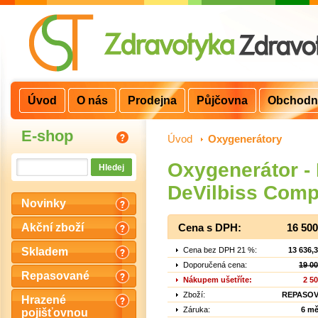
Úvod
O nás
Prodejna
Půjčovna
Obchodn
E-shop
Úvod
>
Oxygenerátory
Oxygenerátor - 
DeVilbiss Comp
Novinky
Akční zboží
Cena s DPH:
16 50
Cena bez DPH 21 %:
13 636,
Skladem
Doporučená cena:
19 0
Repasované
Nákupem ušetříte:
2 5
Zboží:
REPASO
Hrazené
Záruka:
6 mě
pojišťovnou