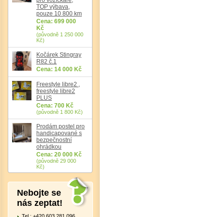
TOP výbava,
pouze 10 800 km
Cena: 699 000
Kč
(původně 1 250 000
Kč)
Kočárek Stingray
R82 č.1
Cena: 14 000 Kč
Freestyle libre2 ,
freestyle libre2
PLUS
Cena: 700 Kč
(původně 1 800 Kč)
Prodám postel pro
handicapované s
bezpečnostní
ohrádkou
Cena: 20 000 Kč
(původně 29 000
Kč)
Nebojte se
nás zeptat!
Tel.: +420 603 281 096