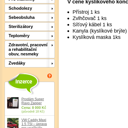
V cene kyslíkového konc
Schodolezy
Přístroj 1 ks
Zvlhčovač 1 ks
Sebeobsluha
Síťový kábel 1 ks
Sterilizátory
Kanyla (kyslíkové brýle)
Teploměry
Kyslíková maska 1ks
Zdravotní, pracovní
a rehabilitační
Det
obuv, nesmeky
Zvedáky
Prodám Super
Ravo Zapper
Cena: 8 000 Kč
(původně 18 Kč)
VW Caddy Maxi
1.5 TSI – úprava
pro vozíčkáře,
Det