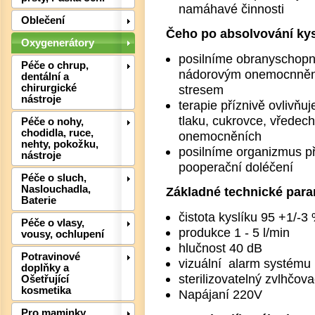
namáhavé činnosti
Det
Oblečení
Čeho po absolvování ky
Oxygenerátory
posilníme obranyschopno
Péče o chrup,
nádorovým onemocnnění
dentální a
stresem
chirurgické
nástroje
terapie příznivě ovlivň
tlaku, cukrovce, vředech,
Péče o nohy,
chodidla, ruce,
onemocněních
nehty, pokožku,
posilníme organizmus p
nástroje
pooperační doléčení
Péče o sluch,
Naslouchadla,
Základné technické para
Baterie
Det
čistota kyslíku 95 +1/-3
Péče o vlasy,
produkce 1 - 5 l/min
vousy, ochlupení
hlučnost 40 dB
Potravinové
vizuální alarm systému
doplňky a
sterilizovatelný zvlhčov
Ošetřující
kosmetika
Napájaní 220V
Pro maminky