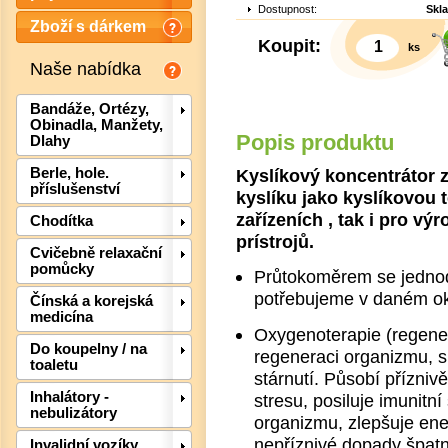
Dostupnost:
Skl
Zboží s dárkem
Koupit:
ks
Naše nabídka
Bandáže, Ortézy,
Obinadla, Manžety,
Popis produktu
Dlahy
Kyslíkový koncentrátor 
Berle, hole.
příslušenství
kyslíku jako kyslíkovou 
zařízeních , tak i pro vý
Chodítka
prístrojů.
Det
Cvičebně relaxační
pomůcky
Průtokoměrem se jednod
potřebujeme v daném o
Čínská a korejská
medicína
Oxygenoterapie (regene
Do koupelny / na
regeneraci organizmu, 
toaletu
stárnutí. Působí přízniv
Inhalátory -
stresu, posiluje imunitní
nebulizátory
organizmu, zlepšuje ene
nepříznivé dopady špat
Invalidní vozíky,