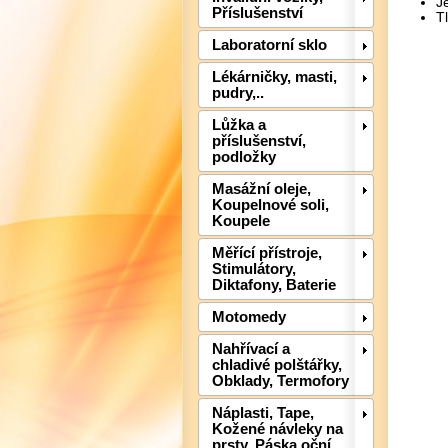
J
Příslušenství
T
Laboratorní sklo
Lékárničky, masti,
pudry,..
Lůžka a
příslušenství,
podložky
Masážní oleje,
Koupelnové soli,
Koupele
Měřící přístroje,
Stimulátory,
Diktafony, Baterie
Motomedy
Nahřívací a
chladivé polštářky,
Obklady, Termofory
Náplasti, Tape,
Kožené návleky na
prsty, Páska oční