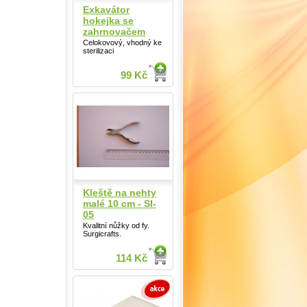
Exkavátor
hokejka se
zahrnovačem
Celokovový, vhodný ke
sterilizaci
99 Kč
Kleště na nehty
malé 10 cm - SI-
05
Kvalitní nůžky od fy.
Surgicrafts.
114 Kč