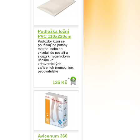
Podložka ložní
PVC 110x220cm
Podložky ložní se
používají na potahy
matrací nebo se
vkládají do postelí a
slouží k hygienickým
účelům ve
zdravotnických
zařízeních (nemocnice,
pečovatelské
135 Kč
Avicenum 360