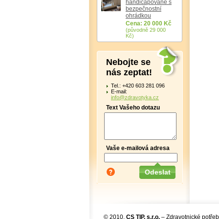
handicapované s
bezpečnostní
ohrádkou
Cena: 20 000 Kč
(původně 29 000
Kč)
Nebojte se
nás zeptat!
Tel.: +420 603 281 096
E-mail:
info@zdravotyka.cz
Text Vašeho dotazu
Vaše e-mailová adresa
© 2010,
CS TIP, s.r.o.
– Zdravotnické potřeb