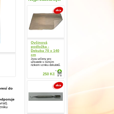
Ovčinová
podložka -
Dekuba 70 x 140
cm
Jsou určeny pro
uživatele s nízkým
rizikem vzniku dekubitů.
250 Kč
resí do
odporuje
vrat).
zniku