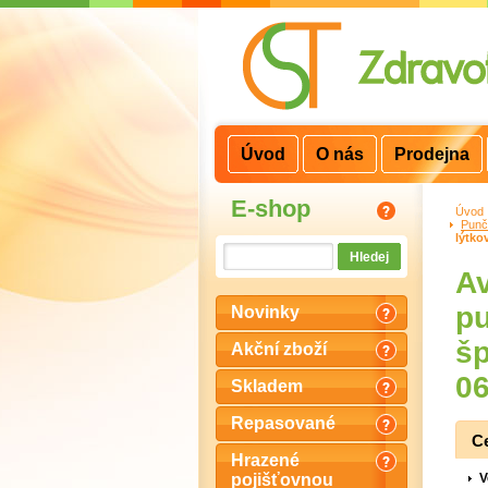
3
2
1
Úvod
O nás
Prodejna
E-shop
Úvod
Punč
lýtko
Av
pu
Novinky
šp
Akční zboží
06
Skladem
Repasované
C
Hrazené
V
pojišťovnou