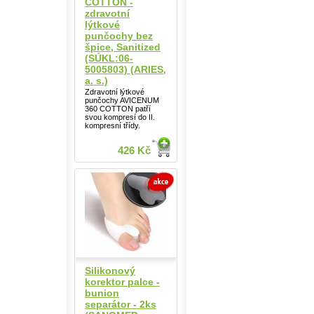
COTTON -
zdravotní
lýtkové
punčochy bez
špice, Sanitized
(SÚKL:06-
5005803) (ARIES,
a. s.)
Zdravotní lýtkové
punčochy AVICENUM
360 COTTON patří
svou kompresí do II.
kompresní třídy.
426 Kč
Silikonový
korektor palce -
bunion
separátor - 2ks