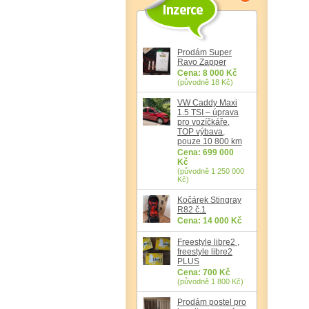
Prodám Super
Ravo Zapper
Cena: 8 000 Kč
(původně 18 Kč)
VW Caddy Maxi
1.5 TSI – úprava
pro vozíčkáře,
TOP výbava,
pouze 10 800 km
Cena: 699 000
Kč
(původně 1 250 000
Kč)
Kočárek Stingray
R82 č.1
Cena: 14 000 Kč
Freestyle libre2 ,
freestyle libre2
PLUS
Cena: 700 Kč
(původně 1 800 Kč)
Prodám postel pro