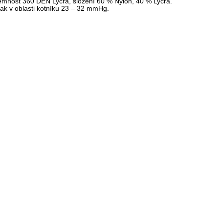
emnost 360 DEN Lycra, složení 60 % Nylon, 40 % Lycra.
lak v oblasti kotníku 23 – 32 mmHg.
Detail
Detail