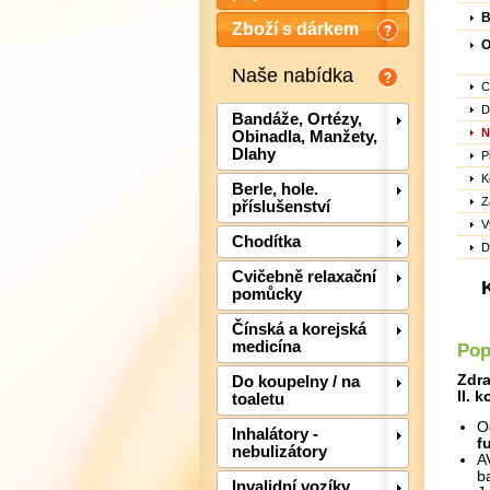
B
Zboží s dárkem
O
Naše nabídka
C
D
Bandáže, Ortézy,
N
Obinadla, Manžety,
Dlahy
P
K
Berle, hole.
Z
příslušenství
V
Chodítka
D
Cvičebně relaxační
pomůcky
Čínská a korejská
medicína
Pop
Zdra
Do koupelny / na
II. 
toaletu
O
Inhalátory -
f
nebulizátory
A
b
Invalidní vozíky,