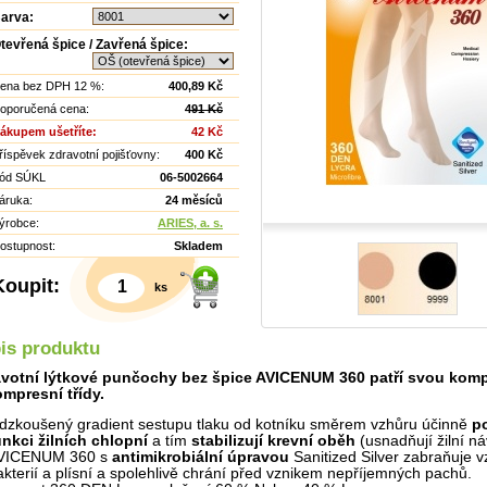
arva:
tevřená špice / Zavřená špice:
ena bez DPH 12 %:
400,89 Kč
oporučená cena:
491 Kč
ákupem ušetříte:
42 Kč
říspěvek zdravotní pojišťovny:
400 Kč
ód SÚKL
06-5002664
áruka:
24 měsíců
ýrobce:
ARIES, a. s.
ostupnost:
Skladem
Koupit:
ks
Detail
is produktu
votní lýtkové punčochy bez špice AVICENUM 360 patří svou komp
kompresní třídy.
dzkoušený gradient sestupu tlaku od kotníku směrem vzhůru účinně
p
unkci žilních chlopní
a tím
stabilizují krevní oběh
(usnadňují žilní ná
VICENUM 360 s
antimikrobiální úpravou
Sanitized Silver zabraňuje v
akterií a plísní a spolehlivě chrání před vznikem nepříjemných pachů.