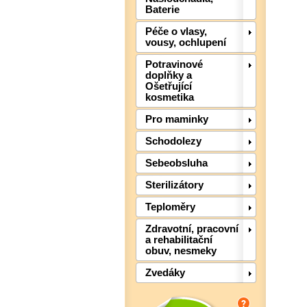
Baterie
Péče o vlasy,
vousy, ochlupení
Potravinové
doplňky a
Ošetřující
kosmetika
Pro maminky
Schodolezy
Sebeobsluha
Sterilizátory
Teploměry
Zdravotní, pracovní
a rehabilitační
obuv, nesmeky
Zvedáky