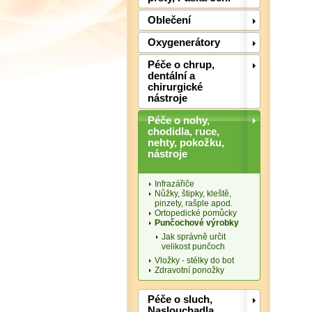
Oblečení
Oxygenerátory
Péče o chrup,
dentální a
chirurgické
nástroje
Péče o nohy,
chodidla, ruce,
nehty, pokožku,
nástroje
Infrazářiče
Nůžky, štipky, kleště,
pinzety, rašple apod.
Ortopedické pomůcky
Punčochové výrobky
Jak správně určit
velikost punčoch
Vložky - stélky do bot
Zdravotní ponožky
Péče o sluch,
Naslouchadla,