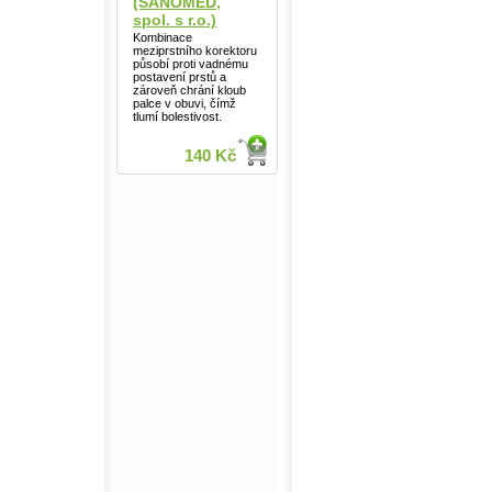
(SANOMED,
spol. s r.o.)
Kombinace
meziprstního korektoru
působí proti vadnému
postavení prstů a
zároveň chrání kloub
palce v obuvi, čímž
tlumí bolestivost.
140 Kč