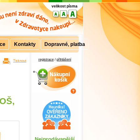
velikost písma
rce
Kontakty
Dopravné, platba
registrace
/
přihlášení
Tisknout
Nákupní košík
 OŠ,
Nejprodávanější