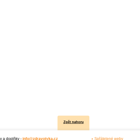
Zpět nahoru
y a doplňky -
info@zdravotyka.cz
Spřátelené weby