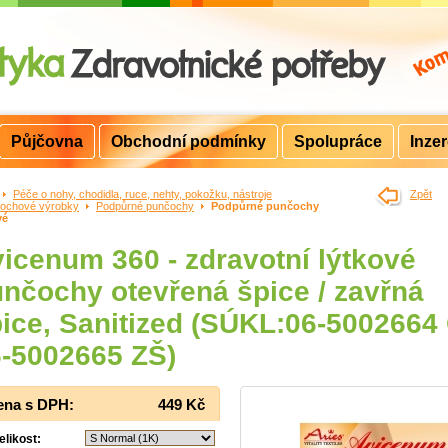
Půjčovna
Obchodní podmínky
Spolupráce
Inze
>
Péče o nohy, chodidla, ruce, nehty, pokožku, nástroje
>
Zpět
ochové výrobky
>
Podpůrné punčochy
>
Podpůrné punčochy
vé
icenum 360 - zdravotní lýtkové
nčochy otevřená špice / zavřná
ice, Sanitized (SÚKL:06-5002664
-5002665 ZŠ)
ena s DPH:
449 Kč
elikost: