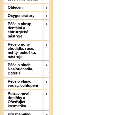
Oblečení
Oxygenerátory
Péče o chrup,
dentální a
chirurgické
nástroje
Péče o nohy,
chodidla, ruce,
nehty, pokožku,
nástroje
Péče o sluch,
Naslouchadla,
Baterie
Det
Péče o vlasy,
vousy, ochlupení
Potravinové
doplňky a
Ošetřující
kosmetika
Pro maminky