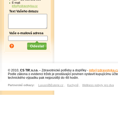
E-mail:
info@zdravotyka.cz
Text Vašeho dotazu
Vaše e-mailová adresa
© 2010,
CS TIP, s.r.o.
– Zdravotnické potřeby a doplňky -
info@zdravotyka.c
Podle zákona o evidenci tržeb je prodávající povinen vystavit kupujícímu účt
technického výpadku pak nejpozději do 48 hodin.
Partnerské odkazy:
LuxusníBižuterie.cz
,
Kuchyně
,
Wellness pobyty pro dva