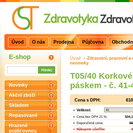
Úvod
O nás
Prodejna
Půjčovna
Obchodn
E-shop
Úvod
>
Zdravotní, pracovní a 
nesmeky
T05/40 Korkové 
páskem - č. 41-
Novinky
Akční zboží
Cena s DPH:
610
Skladem
Velikost:
Repasované
Cena bez DPH 21 %:
504,
Doporučená cena:
65
Hrazené
Nákupem ušetříte:
4
pojišťovnou