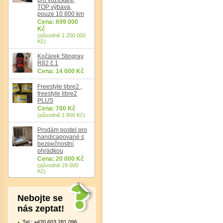
TOP výbava,
Det
pouze 10 800 km
Cena: 699 000
Kč
(původně 1 250 000
Kč)
Kočárek Stingray
R82 č.1
Cena: 14 000 Kč
Freestyle libre2 ,
freestyle libre2
PLUS
Cena: 700 Kč
(původně 1 800 Kč)
Prodám postel pro
handicapované s
bezpečnostní
ohrádkou
Cena: 20 000 Kč
(původně 29 000
Kč)
Nebojte se
nás zeptat!
Tel.: +420 603 281 096