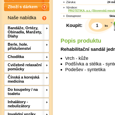
Záruka:
24 mě
Zboží s dárkem
Výrobce:
PROTETIKA, a.s. (Slovenská repub
Dostupnost:
Skl
Naše nabídka
Koupit:
ks
Bandáže, Ortézy,
Obinadla, Manžety,
Dlahy
Popis produktu
Berle, hole.
Rehabilitační sandál je
příslušenství
Chodítka
Vrch - kůže
Det
Podšívka a stélka - synt
Cvičebně relaxační
Podešev - syntetika
pomůcky
Čínská a korejská
medicína
Do koupelny / na
toaletu
Inhalátory -
nebulizátory
Invalidní vozíky,