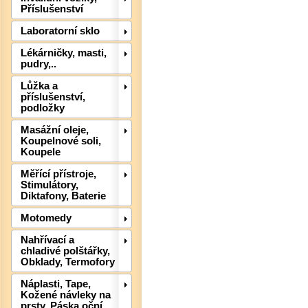
Příslušenství
Laboratorní sklo
Det
Lékárničky, masti,
pudry,..
Lůžka a
příslušenství,
podložky
Masážní oleje,
Koupelnové soli,
Koupele
Měřící přístroje,
Stimulátory,
Diktafony, Baterie
Motomedy
Nahřívací a
chladivé polštářky,
Obklady, Termofory
Det
Náplasti, Tape,
Kožené návleky na
prsty, Páska oční