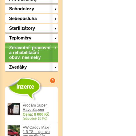
Schodolezy
Sebeobsluha
Sterilizátory
Teploměry
Det
Zdravotní, pracovní
a rehabilitační
obuv, nesmeky
Zvedáky
Prodám Super
Ravo Zapper
Cena: 8 000 Kč
(původně 18 Kč)
VW Caddy Maxi
1.5 TSI – úprava
pro vozíčkáře,