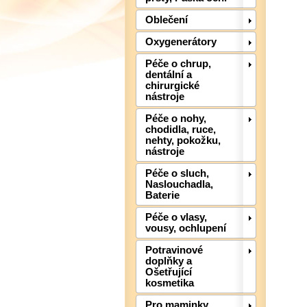
Oblečení
Oxygenerátory
Péče o chrup,
dentální a
chirurgické
nástroje
Péče o nohy,
chodidla, ruce,
nehty, pokožku,
nástroje
Péče o sluch,
Naslouchadla,
Baterie
Péče o vlasy,
vousy, ochlupení
Potravinové
doplňky a
Ošetřující
kosmetika
Pro maminky