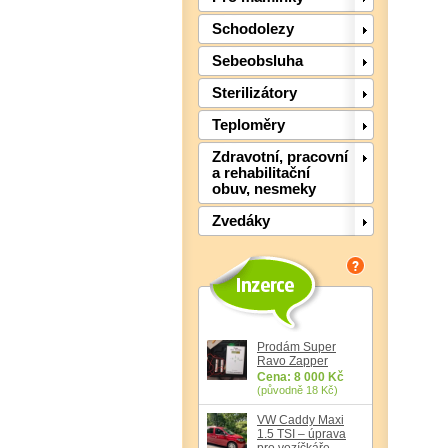
Schodolezy
Sebeobsluha
Sterilizátory
Teploměry
Zdravotní, pracovní
a rehabilitační
obuv, nesmeky
Zvedáky
Prodám Super
Ravo Zapper
Cena: 8 000 Kč
(původně 18 Kč)
VW Caddy Maxi
1.5 TSI – úprava
pro vozíčkáře,