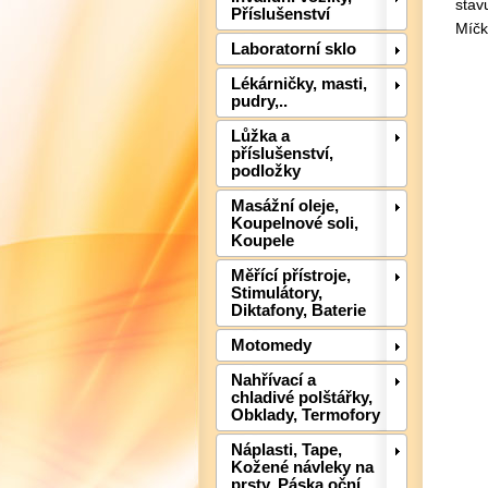
stav
Příslušenství
Míčk
Laboratorní sklo
Lékárničky, masti,
pudry,..
Lůžka a
příslušenství,
podložky
Masážní oleje,
Koupelnové soli,
Koupele
Měřící přístroje,
Stimulátory,
Diktafony, Baterie
Motomedy
Nahřívací a
chladivé polštářky,
Obklady, Termofory
Náplasti, Tape,
Kožené návleky na
prsty, Páska oční