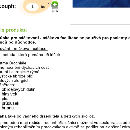
Koupit:
ks
is produktu
cka pro míčkování - míčková facilitace se používá pro pacienty 
enců po důchodce.
ování - míčková facilitace:
o metoda, která pomáhá při léčbě:
stma Brochiále
nemocnění dýchacích cest
Detail
kutní i chronické rýmě
stické fibróze plic
ylových alergiích
ánětech:
obličejových dutin
hlasivek
plic
průdušek
hrtanu
há také od vadného držení těla a dětských skolioz.
o metodou mají rodiče i rodinní příslušníci možnost ve spolupráci s od
oleným rehabilitačním pracovníkem aktivně se podílet na zlepšení zdr