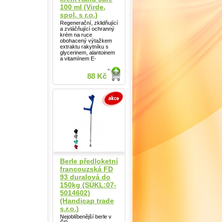
100 ml (Virde,
spol. s r.o.)
Regenerační, zklidňující
a zvláčňující ochranný
krém na ruce
obohacený výtažkem
extraktu rakytníku s
glycerinem, alantoinem
a vitamínem E-
88 Kč
Berle předloketní
francouzská FD
93 duralová do
150kg (SÚKL:07-
5014602)
(Handicap trade
s.r.o.)
Nejoblíbenější berle v