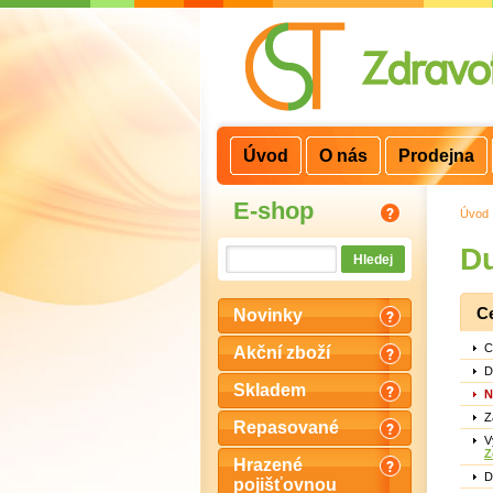
3
2
1
Úvod
O nás
Prodejna
E-shop
Úvod
Du
C
Novinky
C
Akční zboží
D
Skladem
N
Z
Repasované
V
Z
Hrazené
D
pojišťovnou