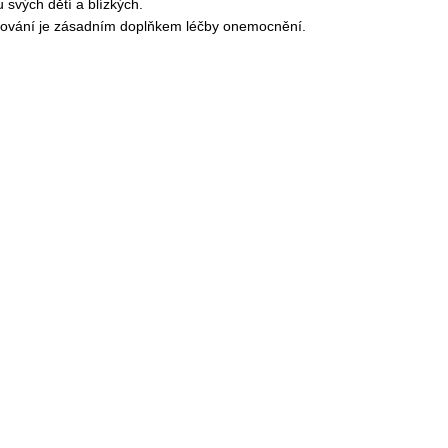
u svých dětí a blízkých.
ování je zásadním doplňkem léčby onemocnění.
Detail