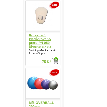
Korektor 1
kladívkového
prstu PN 050
(Svorto s.r.o.)
Široká pruženka rovná
2. nebo 3. prst.
75 Kč
Míč OVERBALL
200mm