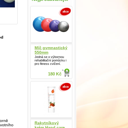
od
Míč gymnastický
550mm
Jedná se o výbornou
rehabilitační pomůcku i
pro fitness cvičení.
180 Kč
borně
Rakytníkový
avotního
krém Hand care