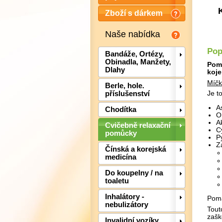
Zboží s dárkem
Naše nabídka
Pop
Bandáže, Ortézy,
Obinadla, Manžety,
Pomů
Dlahy
koj
Míčk
Berle, hole.
příslušenství
Je t
A
Chodítka
O
A
Cvičebně relaxační
Cy
pomůcky
P
Z
Čínská a korejská
medicína
Do koupelny / na
toaletu
Inhalátory -
Pomá
nebulizátory
Tout
zašk
Invalidní vozíky,