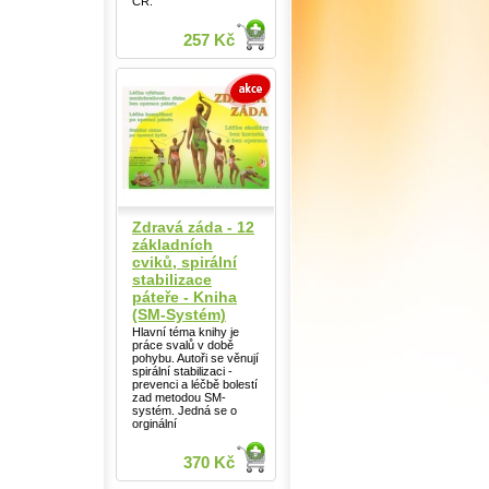
ČR.
257 Kč
Zdravá záda - 12
základních
cviků, spirální
stabilizace
páteře - Kniha
(SM-Systém)
Hlavní téma knihy je
práce svalů v době
pohybu. Autoři se věnují
spirální stabilizaci -
prevenci a léčbě bolestí
zad metodou SM-
systém. Jedná se o
orginální
370 Kč