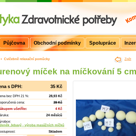
Půjčovna
Obchodní podmínky
Spolupráce
Inze
>
Cvičebně relaxační pomůcky
Zpět
renový míček na míčkování 5 c
ena s DPH:
35 Kč
ena bez DPH 21 %:
28,93 Kč
oporučená cena:
39 Kč
ákupem ušetříte:
4 Kč
áruka:
24 měsíců
ýrobce:
deněk Jebavý - výroba masážních míčků
ostupnost:
Skladem