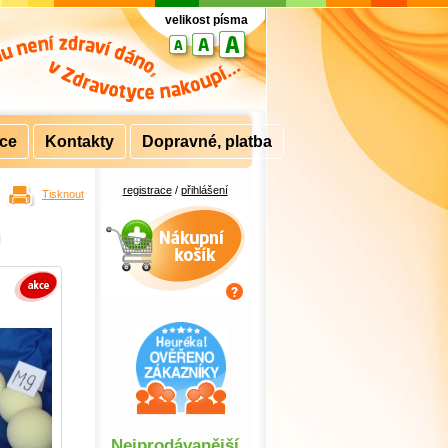
velikost písma
rce
Kontakty
Dopravné, platba
registrace
/
přihlášení
Tisknout
Nákupní košík
m
Nejprodávanější