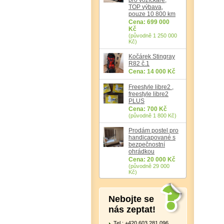
TOP výbava,
pouze 10 800 km
Cena: 699 000
Kč
(původně 1 250 000
Kč)
Kočárek Stingray
R82 č.1
Cena: 14 000 Kč
Freestyle libre2 ,
freestyle libre2
PLUS
Cena: 700 Kč
(původně 1 800 Kč)
Prodám postel pro
handicapované s
bezpečnostní
ohrádkou
Cena: 20 000 Kč
(původně 29 000
Kč)
Nebojte se
nás zeptat!
Tel.: +420 603 281 096