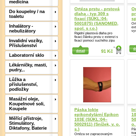
medicína
Ortéza prstu - prstová
Or
Do koupelny / na
dlaha - typ 309 s
p
toaletu
fixací (SÚKL:04-
sp
5001875) (SANOMED,
Ort
Inhalátory -
ext
spol. s r.o.)
nebulizátory
vyv
Rigidní plastová dlaha pro
Det
fixaci článku prstu v extenzi s
Invalidní vozíky,
fixací pomocí suchého zipu
Příslušenství
Detail
Detail
d
detail
91 Kč
Laboratorní sklo
Lékárničky, masti,
pudry,..
Lůžka a
příslušenství,
podložky
Masážní oleje,
Koupelnové soli,
Koupele
Páska lokte
In
epikondylární Epikon
10
Měřící přístroje,
103E (SÚKL:04–
50
Stimulátory,
5002911) (Snížek, v. o.
o.
Diktafony, Baterie
s.)
Pá
tv
Ortéza se zapracovaným