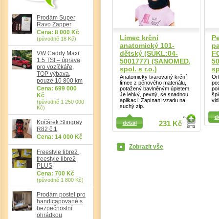
Prodám Super
Det
Ravo Zapper
Cena: 8 000 Kč
Límec krční
Pe
(původně 18 Kč)
anatomický 101-
pa
dětský (SÚKL:04-
F
VW Caddy Maxi
1.5 TSI – úprava
5001777) (SANOMED,
5
pro vozíčkáře,
spol. s r.o.)
sp
TOP výbava,
Anatomicky tvarovaný krční
Or
pouze 10 800 km
límec z pěnového materiálu,
pos
Cena: 699 000
potažený bavlněným úpletem.
pol
Je lehký, pevný, se snadnou
šp
Kč
Detail
aplikací. Zapínaní vzadu na
vid
(původně 1 250 000
suchý zip.
Kč)
Detail
d
Kočárek Stingray
detail
231 Kč
R82 č.1
Cena: 14 000 Kč
Zobrazit vše
Freestyle libre2 ,
freestyle libre2
PLUS
Cena: 700 Kč
(původně 1 800 Kč)
Prodám postel pro
handicapované s
bezpečnostní
ohrádkou