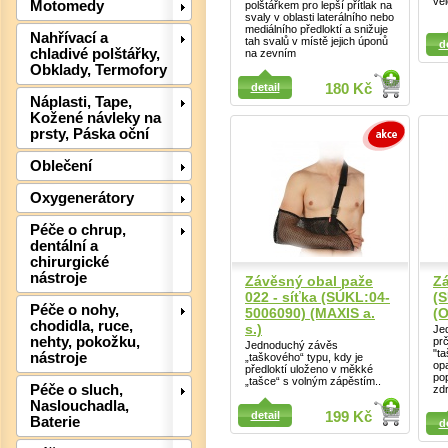
ve
Motomedy
Det
polštářkem pro lepší přítlak na
svaly v oblasti laterálního nebo
mediálního předloktí a snižuje
Detail
Detail
Nahřívací a
tah svalů v místě jejich úponů
d
chladivé polštářky,
na zevním
Obklady, Termofory
detail
180 Kč
Náplasti, Tape,
Kožené návleky na
prsty, Páska oční
Oblečení
Oxygenerátory
Péče o chrup,
dentální a
chirurgické
nástroje
Závěsný obal paže
Zá
022 - síťka (SÚKL:04-
(
Péče o nohy,
5006090) (MAXIS a.
(O
chodidla, ruce,
Det
s.)
Je
nehty, pokožku,
prč
Jednoduchý závěs
"ta
nástroje
„taškového“ typu, kdy je
op
předloktí uloženo v měkké
po
„tašce“ s volným zápěstím..
Péče o sluch,
zd
Naslouchadla,
Detail
detail
199 Kč
Baterie
d
Detail