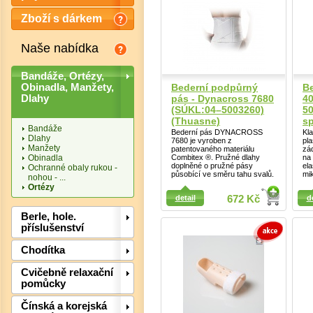
Zboží s dárkem
Naše nabídka
Bandáže, Ortézy,
Bederní podpůrný
Be
Obinadla, Manžety,
pás - Dynacross 7680
4
Dlahy
(SÚKL:04–5003260)
5
(Thuasne)
sp
Bandáže
Bederní pás DYNACROSS
Kla
Dlahy
7680 je vyroben z
pl
Manžety
patentovaného materiálu
zá
Obinadla
Combitex ®. Pružné dlahy
na
doplněné o pružné pásy
ela
Ochranné obaly rukou -
Detail
působící ve směru tahu svalů.
mi
nohou - ...
Ortézy
Detail
detail
672 Kč
d
Det
Berle, hole.
příslušenství
Chodítka
Cvičebně relaxační
pomůcky
Čínská a korejská