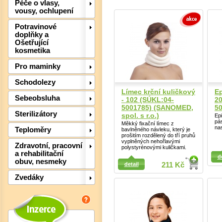
Péče o vlasy,
vousy, ochlupení
Potravinové
doplňky a
Ošetřující
kosmetika
Pro maminky
Schodolezy
Límec krční kuličkový
Ep
Sebeobsluha
Det
- 102 (SÚKL:04-
2
5001785) (SANOMED,
50
Sterilizátory
spol. s r.o.)
Ep
pá
Měkký fixační límec z
nas
Teploměry
bavlněného návleku, který je
prošitím rozdělený do tří pruhů
vyplněných nehořlavými
Zdravotní, pracovní
polystyrénovými kuličkami.
Detail
a rehabilitační
Detail
d
obuv, nesmeky
detail
211 Kč
Zvedáky