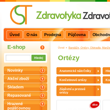
Úvod
O nás
Prodejna
Půjčovna
Obchodn
E-shop
Úvod
>
Bandáže, Ortézy, Obinadla, Manže
Ortézy
Novinky
Anatomické nákrčníky
Hle
Akční zboží
Končetinové ortézy
Ko
Skladem
Zápěstní a prstové
ortézy
Repasované
Hrazené
pojišťovnou