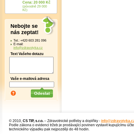
Cena: 20 000 Kč
(původně 29 000
Kč)
Nebojte se
nás zeptat!
Tel.: +420 603 281 096
E-mail:
info@zdravotyka.cz
Text Vašeho dotazu
Vaše e-mailová adresa
© 2010,
CS TIP, s.r.o.
– Zdravotnické potřeby a doplňky -
info@zdravotyka.c
Podle zákona o evidenci tržeb je prodávající povinen vystavit kupujícímu účt
technického výpadku pak nejpozději do 48 hodin.