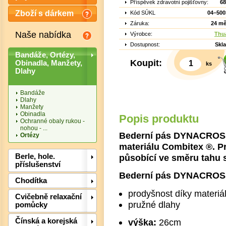
Příspěvek zdravotní pojišťovny:
68
Zboží s dárkem
Kód SÚKL
04–500
Záruka:
24 mě
Naše nabídka
Výrobce:
Thu
Dostupnost:
Skl
Bandáže, Ortézy,
Koupit:
Obinadla, Manžety,
ks
Dlahy
Bandáže
Dlahy
Manžety
Obinadla
Popis produktu
Ochranné obaly rukou -
nohou - ...
Bederní pás DYNACROSS 
Ortézy
materiálu Combitex ®. P
Det
působící ve směru tahu 
Berle, hole.
příslušenství
Bederní pás DYNACROSS
Chodítka
prodyšnost díky materi
Cvičebně relaxační
pružné dlahy
pomůcky
Čínská a korejská
výška:
26cm