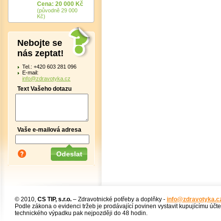
Cena: 20 000 Kč
(původně 29 000
Kč)
Nebojte se
nás zeptat!
Tel.: +420 603 281 096
E-mail:
info@zdravotyka.cz
Text Vašeho dotazu
Vaše e-mailová adresa
© 2010,
CS TIP, s.r.o.
– Zdravotnické potřeby a doplňky -
info@zdravotyka.c
Podle zákona o evidenci tržeb je prodávající povinen vystavit kupujícímu účt
technického výpadku pak nejpozději do 48 hodin.