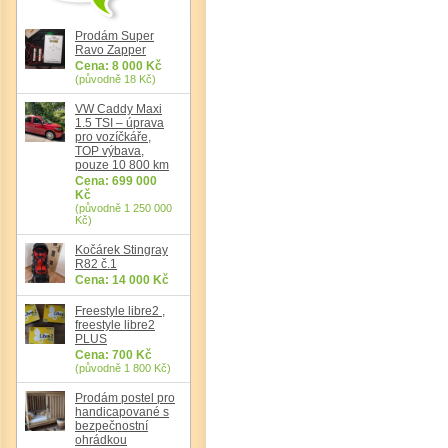
Prodám Super
Ravo Zapper
Cena: 8 000 Kč
(původně 18 Kč)
VW Caddy Maxi
1.5 TSI – úprava
pro vozíčkáře,
TOP výbava,
pouze 10 800 km
Cena: 699 000
Kč
(původně 1 250 000
Kč)
Kočárek Stingray
R82 č.1
Cena: 14 000 Kč
Freestyle libre2 ,
freestyle libre2
PLUS
Cena: 700 Kč
(původně 1 800 Kč)
Prodám postel pro
handicapované s
bezpečnostní
ohrádkou