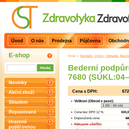
Úvod
O nás
Prodejna
Půjčovna
Obchodn
E-shop
Úvod
>
Bandáže, Ortézy, Obinadla, Manže
Bederní podpůr
7680 (SÚKL:04
Novinky
Cena s DPH:
672
Akční zboží
Velikost (Obvod v pase):
Skladem
Repasované
Cena bez DPH 12 %:
600,
Doporučená cena:
68
Hrazené
Nákupem ušetříte:
1
pojišťovnou