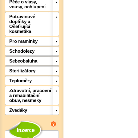
Péče o vlasy,
vousy, ochlupení
Det
Potravinové
doplňky a
Ošetřující
kosmetika
Pro maminky
Schodolezy
Sebeobsluha
Sterilizátory
Teploměry
Zdravotní, pracovní
a rehabilitační
Det
obuv, nesmeky
Zvedáky