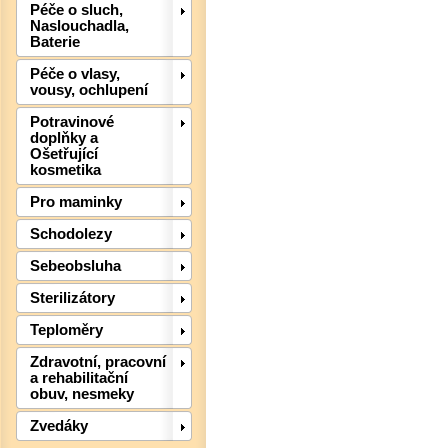
Péče o sluch,
Naslouchadla,
Baterie
Péče o vlasy,
vousy, ochlupení
Potravinové
doplňky a
Ošetřující
kosmetika
Det
Pro maminky
Schodolezy
Sebeobsluha
Sterilizátory
Teploměry
Zdravotní, pracovní
a rehabilitační
obuv, nesmeky
Zvedáky