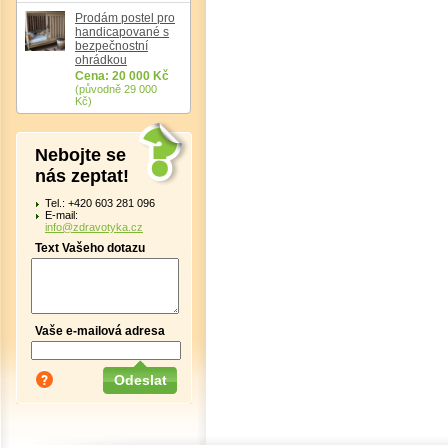
Prodám postel pro
handicapované s
bezpečnostní
ohrádkou
Cena: 20 000 Kč
(původně 29 000
Kč)
Nebojte se
nás zeptat!
Tel.: +420 603 281 096
E-mail:
info@zdravotyka.cz
Text Vašeho dotazu
Vaše e-mailová adresa