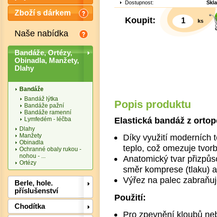
Dostupnost:
Skl
Zboží s dárkem
Koupit:
ks
Naše nabídka
Bandáže, Ortézy,
Obinadla, Manžety,
Dlahy
Bandáže
Bandáž lýtka
Popis produktu
Bandáže pažní
Bandáže ramenní
Elastická bandáž z ortop
Lymfedém - léčba
Dlahy
Det
Manžety
Díky využití moderních te
Obinadla
teplo, což omezuje tvorb
Ochranné obaly rukou -
nohou - ...
Anatomický tvar přizpůs
Ortézy
směr komprese (tlaku) a 
Výřez na palec zabraňu
Berle, hole.
příslušenství
Použití:
Chodítka
Pro zpevnění kloubů ne