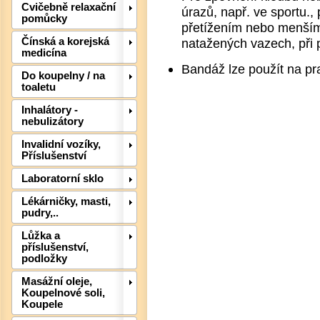
Cvičebně relaxační
úrazů, např. ve sportu.
pomůcky
přetížením nebo menšími
Čínská a korejská
natažených vazech, při 
medicína
Bandáž lze použít na pra
Det
Do koupelny / na
toaletu
Inhalátory -
nebulizátory
Invalidní vozíky,
Příslušenství
Laboratorní sklo
Lékárničky, masti,
pudry,..
Lůžka a
příslušenství,
podložky
Masážní oleje,
Koupelnové soli,
Det
Koupele