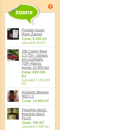
Det
Prodám Super
Ravo Zapper
Cena: 8 000 Kč
(původně 18 Kč)
VW Caddy Maxi
1.5 TSI – úprava
pro vozíčkáře,
TOP výbava,
pouze 10 800 km
Cena: 699 000
Kč
(původně 1 250 000
Kč)
Kočárek Stingray
R82 č.1
Cena: 14 000 Kč
Freestyle libre2 ,
freestyle libre2
PLUS
Cena: 700 Kč
(původně 1 800 Kč)