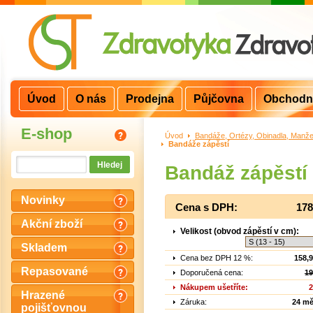
Úvod
O nás
Prodejna
Půjčovna
Obchodn
E-shop
Úvod
>
Bandáže, Ortézy, Obinadla, Manže
Bandáže zápěstí
Bandáž zápěstí 
Novinky
Cena s DPH:
178
Akční zboží
Velikost (obvod zápěstí v cm):
Skladem
Cena bez DPH 12 %:
158,
Repasované
Doporučená cena:
19
Nákupem ušetříte:
2
Hrazené
Záruka:
24 mě
pojišťovnou