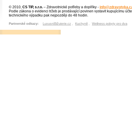
© 2010,
CS TIP, s.r.o.
– Zdravotnické potřeby a doplňky -
info@zdravotyka.c
Podle zákona o evidenci tržeb je prodávající povinen vystavit kupujícímu účt
technického výpadku pak nejpozději do 48 hodin.
Partnerské odkazy:
LuxusníBižuterie.cz
,
Kuchyně
,
Wellness pobyty pro dva