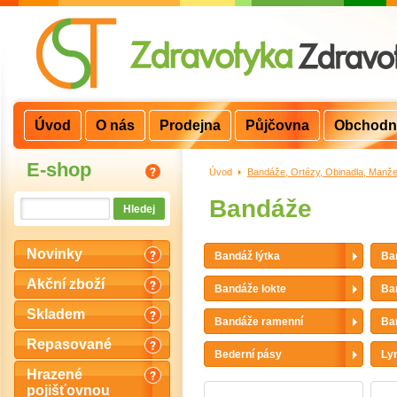
Úvod
O nás
Prodejna
Půjčovna
Obchodn
E-shop
Úvod
>
Bandáže, Ortézy, Obinadla, Manže
Bandáže
Novinky
Bandáž lýtka
Ba
Akční zboží
Bandáže lokte
Ba
Skladem
Bandáže ramenní
Ba
Repasované
Bederní pásy
Ly
Hrazené
pojišťovnou