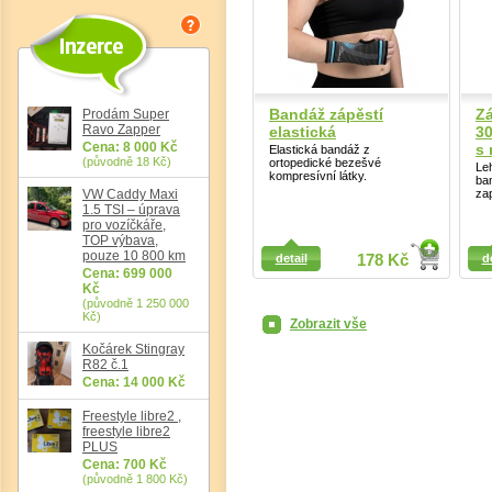
Bandáž zápěstí
Zá
Prodám Super
Ravo Zapper
elastická
3
Cena: 8 000 Kč
s 
Elastická bandáž z
(původně 18 Kč)
ortopedické bezešvé
Le
kompresívní látky.
ba
VW Caddy Maxi
za
1.5 TSI – úprava
pro vozíčkáře,
TOP výbava,
Detail
pouze 10 800 km
Detail
detail
178 Kč
d
Cena: 699 000
Kč
(původně 1 250 000
Kč)
Zobrazit vše
Kočárek Stingray
R82 č.1
Cena: 14 000 Kč
Freestyle libre2 ,
freestyle libre2
PLUS
Cena: 700 Kč
(původně 1 800 Kč)