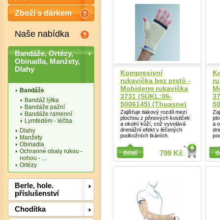
Zboží s dárkem
Naše nabídka
Bandáže, Ortézy,
Obinadla, Manžety,
Dlahy
Kompresivní
K
rukavička bez prstů -
ru
Mobiderm rukavička
M
Bandáže
3731 (SÚKL:06-
37
Bandáž lýtka
5006145) (Thuasne)
50
Bandáže pažní
Zajišťuje tlakový rozdíl mezi
Zaj
Bandáže ramenní
plochou z pěnových kostiček
pl
Lymfedém - léčba
a okolní kůží, což vyvolává
a o
drenážní efekt v léčených
dr
Dlahy
podkožních tkáních.
po
Manžety
Obinadla
Detail
Detail
Ochranné obaly rukou -
detail
799 Kč
d
Det
nohou - ...
Ortézy
Berle, hole.
příslušenství
Chodítka