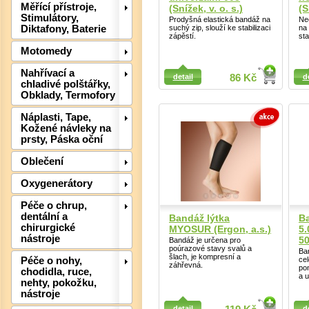
Měřící přístroje,
(Snížek, v. o. s.)
(S
Stimulátory,
Prodyšná elastická bandáž na
Ne
Diktafony, Baterie
suchý zip, slouží ke stabilizaci
na 
zápěstí.
sta
Motomedy
Detail
Nahřívací a
Detail
detail
86 Kč
d
chladivé polštářky,
Obklady, Termofory
Náplasti, Tape,
Kožené návleky na
prsty, Páska oční
Oblečení
Det
Oxygenerátory
Péče o chrup,
dentální a
Bandáž lýtka
B
chirurgické
MYOSUR (Ergon, a.s.)
5.
nástroje
5
Bandáž je určena pro
poúrazové stavy svalů a
Ba
šlach, je kompresní a
Péče o nohy,
cel
záhřevná.
po
chodidla, ruce,
a 
nehty, pokožku,
nástroje
Detail
detail
d