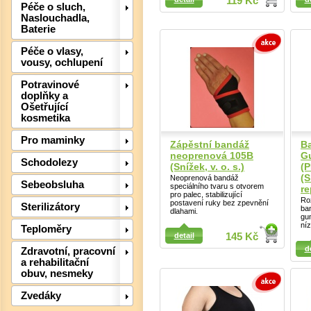
119 Kč
Detail
Péče o sluch,
Naslouchadla,
Baterie
Det
Péče o vlasy,
vousy, ochlupení
Potravinové
doplňky a
Ošetřující
kosmetika
Pro maminky
Zápěstní bandáž
B
neoprenová 105B
Gu
Schodolezy
(Snížek, v. o. s.)
(P
(
Neoprenová bandáž
Sebeobsluha
speciálního tvaru s otvorem
re
pro palec, stabilizující
Ro
postavení ruky bez zpevnění
Sterilizátory
ba
dlahami.
gum
níz
Detail
Teploměry
detail
145 Kč
Detail
d
Zdravotní, pracovní
a rehabilitační
Det
obuv, nesmeky
Zvedáky