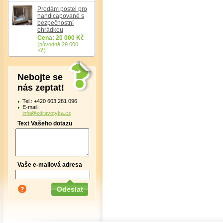
Prodám postel pro
handicapované s
bezpečnostní
ohrádkou
Cena: 20 000 Kč
(původně 29 000
Kč)
Nebojte se
nás zeptat!
Tel.: +420 603 281 096
E-mail:
info@zdravotyka.cz
Text Vašeho dotazu
Vaše e-mailová adresa