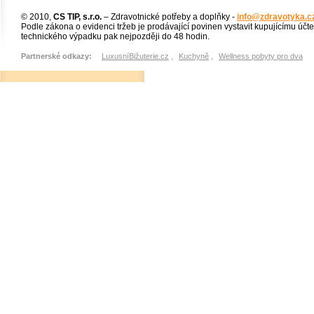
© 2010,
CS TIP, s.r.o.
– Zdravotnické potřeby a doplňky -
info@zdravotyka.c
Podle zákona o evidenci tržeb je prodávající povinen vystavit kupujícímu účt
technického výpadku pak nejpozději do 48 hodin.
Partnerské odkazy:
LuxusníBižuterie.cz
,
Kuchyně
,
Wellness pobyty pro dva