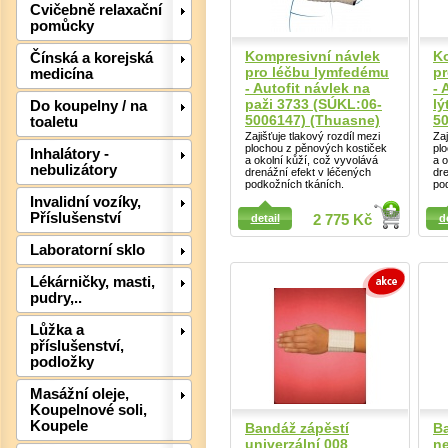
Cvičebně relaxační
pomůcky
Kompresivní návlek
Ko
Čínská a korejská
pro léčbu lymfedému
p
medicína
- Autofit návlek na
- 
paži 3733 (SÚKL:06-
lý
Do koupelny / na
5006147) (Thuasne)
50
toaletu
Det
Zajišťuje tlakový rozdíl mezi
Zaj
plochou z pěnových kostiček
pl
Inhalátory -
a okolní kůží, což vyvolává
a o
nebulizátory
drenážní efekt v léčených
dr
podkožních tkáních.
po
Invalidní vozíky,
Detail
Příslušenství
detail
2 775 Kč
d
Detail
Laboratorní sklo
Lékárničky, masti,
pudry,..
Lůžka a
příslušenství,
podložky
Masážní oleje,
Koupelnové soli,
Det
Koupele
Bandáž zápěstí
Ba
univerzální 008
n