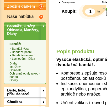
Dostupnost:
Skl
Zboží s dárkem
Koupit:
ks
Naše nabídka
Bandáže, Ortézy,
Obinadla, Manžety,
Dlahy
Bandáže
Bandáž lýtka
Popis produktu
Bandáže pažní
Bandáže ramenní
Vysoce elastická, optim
Lymfedém - léčba
Dlahy
dvoutažná bandáž.
Manžety
Obinadla
Komprese zlepšuje reso
Ochranné obaly rukou -
nohou - ...
postiženou oblast otoků a
Ortézy
Indikace: onemocnění šla
epikondylitda, pooperačn
Det
Berle, hole.
artritidě nebo artróze.
příslušenství
Chodítka
Určení velikosti: obvod