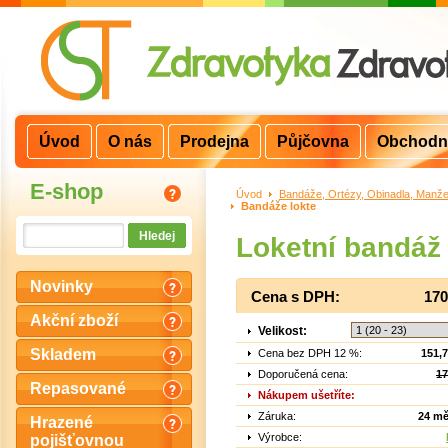
Úvod
O nás
Prodejna
Půjčovna
Obchodn
E-shop
Úvod
>
Bandáže, Ortézy, Obinadla, Manže
Bandáže lokte
Loketní bandáž
Novinky
Cena s DPH:
170
Akční zboží
Velikost:
Skladem
Cena bez DPH 12 %:
151,
Doporučená cena:
17
Repasované
Nákupem ušetříte:
Záruka:
24 mě
Hrazené
Výrobce:
pojišťovnou