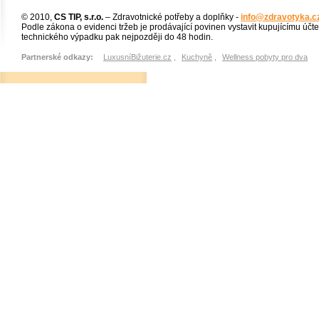
© 2010,
CS TIP, s.r.o.
– Zdravotnické potřeby a doplňky -
info@zdravotyka.c
Podle zákona o evidenci tržeb je prodávající povinen vystavit kupujícímu účt
technického výpadku pak nejpozději do 48 hodin.
Partnerské odkazy:
LuxusníBižuterie.cz
,
Kuchyně
,
Wellness pobyty pro dva