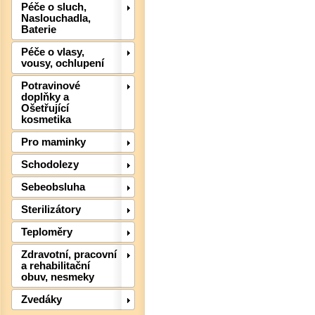
Péče o sluch,
Naslouchadla,
Baterie
Péče o vlasy,
vousy, ochlupení
Potravinové
doplňky a
Ošetřující
kosmetika
Pro maminky
Schodolezy
Det
Sebeobsluha
Sterilizátory
Teploměry
Zdravotní, pracovní
a rehabilitační
obuv, nesmeky
Zvedáky