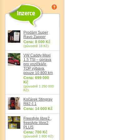
Prodám Super
Ravo Zapper
Cena: 8 000 Kč
(původně 18 Kč)
VW Caddy Maxi
Det
1.5 TSI – úprava
pro vozíčkáře,
TOP výbava,
pouze 10 800 km
Cena: 699 000
Kč
(původně 1 250 000
Kč)
Kočárek Stingray
R82 č.1
Cena: 14 000 Kč
Freestyle libre2 ,
freestyle libre2
PLUS
Cena: 700 Kč
(původně 1 800 Kč)