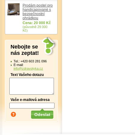
Prodám postel pro
handicapované s
bezpečnostní
ohrádkou
Cena: 20 000 Kč
(původně 29 000
Kč)
Nebojte se
nás zeptat!
Tel.: +420 603 281 096
E-mail:
info@zdravotyka.cz
Text Vašeho dotazu
Vaše e-mailová adresa