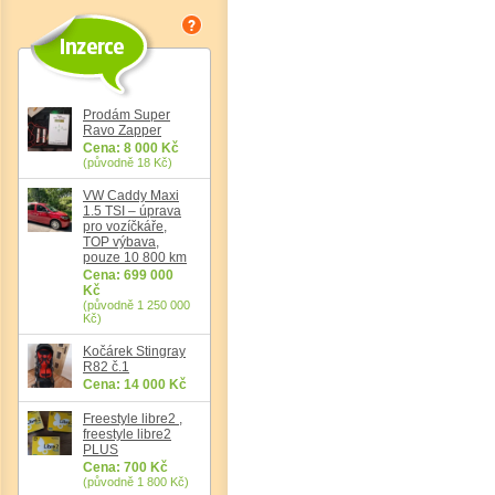
Prodám Super
Ravo Zapper
Cena: 8 000 Kč
(původně 18 Kč)
VW Caddy Maxi
1.5 TSI – úprava
pro vozíčkáře,
Det
TOP výbava,
pouze 10 800 km
Cena: 699 000
Kč
(původně 1 250 000
Kč)
Kočárek Stingray
R82 č.1
Cena: 14 000 Kč
Freestyle libre2 ,
freestyle libre2
PLUS
Cena: 700 Kč
(původně 1 800 Kč)