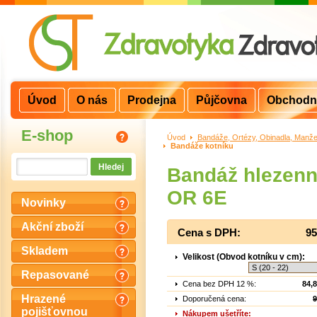
Úvod
O nás
Prodejna
Půjčovna
Obchodn
E-shop
Úvod
>
Bandáže, Ortézy, Obinadla, Manže
Bandáže kotníku
Bandáž hlezenn
OR 6E
Novinky
Akční zboží
Cena s DPH:
95
Skladem
Velikost (Obvod kotníku v cm):
Repasované
Cena bez DPH 12 %:
84,
Hrazené
Doporučená cena:
9
pojišťovnou
Nákupem ušetříte: