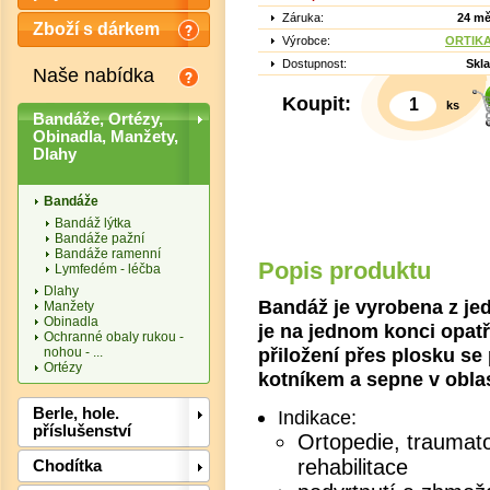
Záruka:
24 mě
Zboží s dárkem
Výrobce:
ORTIKA 
Dostupnost:
Skl
Naše nabídka
Koupit:
ks
Bandáže, Ortézy,
Obinadla, Manžety,
Dlahy
Bandáže
Bandáž lýtka
Bandáže pažní
Bandáže ramenní
Popis produktu
Lymfedém - léčba
Dlahy
Bandáž je vyrobena z jed
Manžety
Obinadla
je na jednom konci opat
Ochranné obaly rukou -
přiložení přes plosku se 
nohou - ...
Ortézy
kotníkem a sepne v oblas
Det
Berle, hole.
Indikace:
příslušenství
Ortopedie, traumatol
rehabilitace
Chodítka