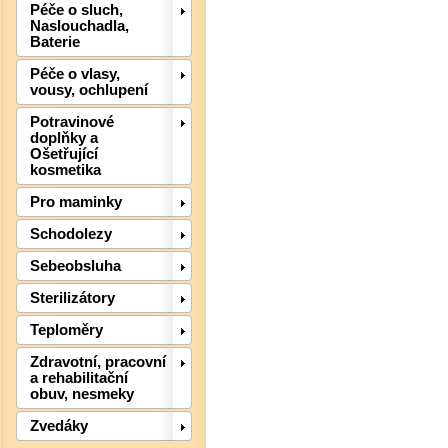
Péče o sluch,
Naslouchadla,
Baterie
Péče o vlasy,
vousy, ochlupení
Potravinové
doplňky a
Ošetřující
kosmetika
Pro maminky
Schodolezy
Sebeobsluha
Sterilizátory
Teploměry
Zdravotní, pracovní
Det
a rehabilitační
obuv, nesmeky
Zvedáky