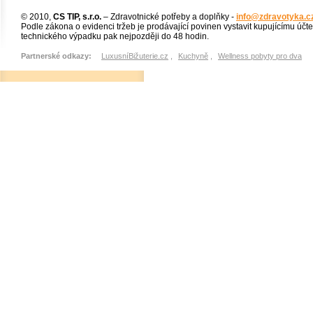
© 2010,
CS TIP, s.r.o.
– Zdravotnické potřeby a doplňky -
info@zdravotyka.c
Podle zákona o evidenci tržeb je prodávající povinen vystavit kupujícímu účt
technického výpadku pak nejpozději do 48 hodin.
Partnerské odkazy:
LuxusníBižuterie.cz
,
Kuchyně
,
Wellness pobyty pro dva