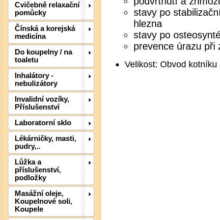
podvrtnutí a zhmož
Cvičebně relaxační
stavy po stabilizač
pomůcky
hlezna
Čínská a korejská
stavy po osteosynté
medicína
prevence úrazu při 
Do koupelny / na
toaletu
Velikost: Obvod kotníku
Inhalátory -
nebulizátory
Invalidní vozíky,
Příslušenství
Det
Laboratorní sklo
Lékárničky, masti,
pudry,..
Lůžka a
příslušenství,
podložky
Masážní oleje,
Koupelnové soli,
Koupele