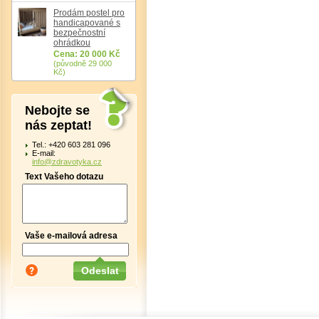
Prodám postel pro
handicapované s
bezpečnostní
ohrádkou
Cena: 20 000 Kč
(původně 29 000
Kč)
Nebojte se
nás zeptat!
Tel.: +420 603 281 096
E-mail:
info@zdravotyka.cz
Text Vašeho dotazu
Vaše e-mailová adresa