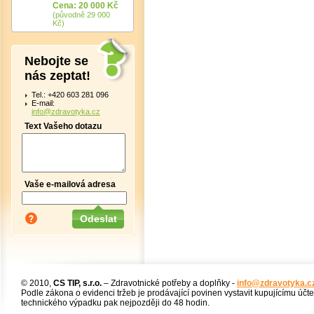
Cena: 20 000 Kč
(původně 29 000
Kč)
Nebojte se
nás zeptat!
Tel.: +420 603 281 096
E-mail:
info@zdravotyka.cz
Text Vašeho dotazu
Vaše e-mailová adresa
© 2010,
CS TIP, s.r.o.
– Zdravotnické potřeby a doplňky -
info@zdravotyka.c
Podle zákona o evidenci tržeb je prodávající povinen vystavit kupujícímu účt
technického výpadku pak nejpozději do 48 hodin.