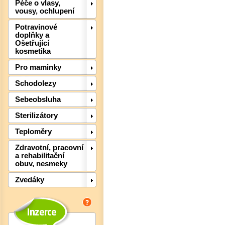
Péče o vlasy,
vousy, ochlupení
Potravinové
doplňky a
Ošetřující
kosmetika
Pro maminky
Schodolezy
Sebeobsluha
Det
Sterilizátory
Teploměry
Zdravotní, pracovní
a rehabilitační
obuv, nesmeky
Zvedáky