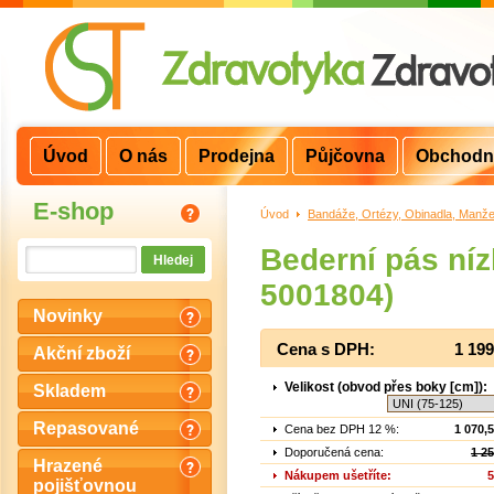
Úvod
O nás
Prodejna
Půjčovna
Obchodn
E-shop
Úvod
>
Bandáže, Ortézy, Obinadla, Manže
Bederní pás níz
5001804)
Novinky
Cena s DPH:
1 19
Akční zboží
Velikost (obvod přes boky [cm]):
Skladem
Repasované
Cena bez DPH 12 %:
1 070,
Doporučená cena:
1 2
Hrazené
Nákupem ušetříte:
5
pojišťovnou