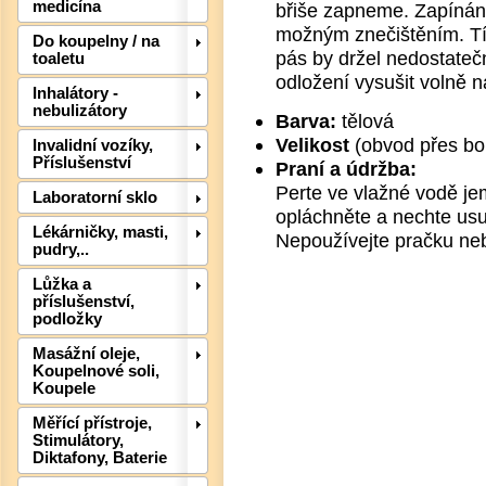
medicína
břiše zapneme. Zapínání
možným znečištěním. Tí
Do koupelny / na
pás by držel nedostateč
toaletu
odložení vysušit volně 
Inhalátory -
nebulizátory
Barva:
tělová
Velikost
(obvod přes bo
Invalidní vozíky,
Příslušenství
Praní a údržba:
Det
Perte ve vlažné vodě j
Laboratorní sklo
opláchněte a nechte usu
Lékárničky, masti,
Nepoužívejte pračku ne
pudry,..
Lůžka a
příslušenství,
podložky
Masážní oleje,
Koupelnové soli,
Koupele
Měřící přístroje,
Stimulátory,
Det
Diktafony, Baterie