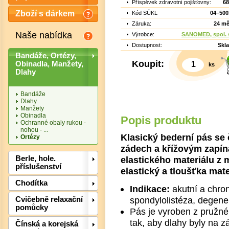
Příspěvek zdravotní pojišťovny:
68
Zboží s dárkem
Kód SÚKL
04–500
Záruka:
24 mě
Naše nabídka
Výrobce:
SANOMED, spol. s
Dostupnost:
Skl
Bandáže, Ortézy,
Koupit:
Obinadla, Manžety,
ks
Dlahy
Bandáže
Dlahy
Manžety
Obinadla
Popis produktu
Ochranné obaly rukou -
nohou - ...
Klasický bederní pás se
Ortézy
zádech a křížovým zapín
elastického materiálu z 
Berle, hole.
příslušenství
Det
elastický a tloušťka mate
Chodítka
Indikace:
akutní a chron
spondylolistéza, degene
Cvičebně relaxační
pomůcky
Pás je vyroben z pružné
tak, aby dlahy byly na 
Čínská a korejská