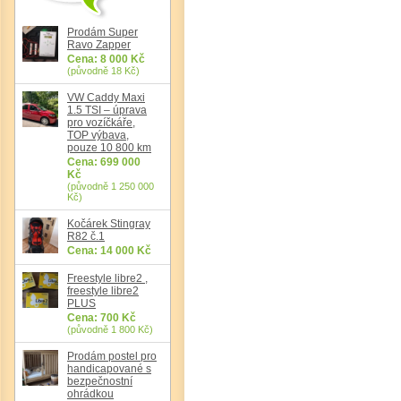
Prodám Super
Det
Ravo Zapper
Cena: 8 000 Kč
(původně 18 Kč)
VW Caddy Maxi
1.5 TSI – úprava
pro vozíčkáře,
TOP výbava,
pouze 10 800 km
Cena: 699 000
Kč
(původně 1 250 000
Kč)
Kočárek Stingray
R82 č.1
Cena: 14 000 Kč
Freestyle libre2 ,
freestyle libre2
PLUS
Cena: 700 Kč
(původně 1 800 Kč)
Prodám postel pro
handicapované s
bezpečnostní
ohrádkou