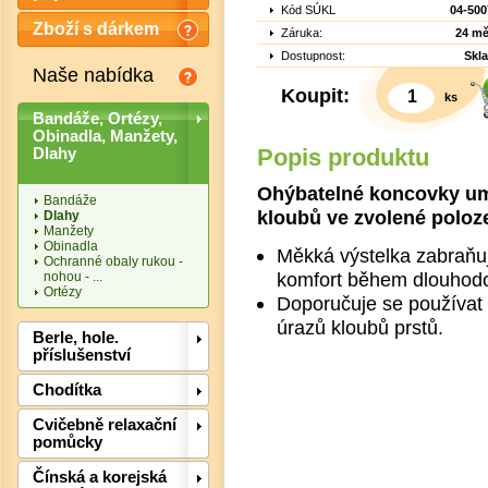
Kód SÚKL
04-500
Zboží s dárkem
Záruka:
24 mě
Dostupnost:
Skl
Naše nabídka
Koupit:
ks
Bandáže, Ortézy,
Obinadla, Manžety,
Popis produktu
Dlahy
Ohýbatelné koncovky um
Bandáže
kloubů ve zvolené poloz
Dlahy
Manžety
Obinadla
Měkká výstelka zabraňuj
Ochranné obaly rukou -
Det
komfort během dlouhod
nohou - ...
Ortézy
Doporučuje se používat 
úrazů kloubů prstů.
Berle, hole.
příslušenství
Chodítka
Cvičebně relaxační
pomůcky
Čínská a korejská