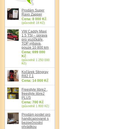
Prodám Super
Ravo Zapper
Det
Cena: 8 000 Kč
(původně 18 Kč)
VW Caddy Maxi
1.5 TSI – úprava
pro vozíčkáře,
TOP výbava,
pouze 10 800 km
Cena: 699 000
Kč
(původně 1 250 000
Kč)
Kočárek Stingray
R82 č.1
Cena: 14 000 Kč
Freestyle libre2 ,
freestyle libre2
PLUS
Cena: 700 Kč
(původně 1 800 Kč)
Prodám postel pro
handicapované s
bezpečnostní
ohrádkou