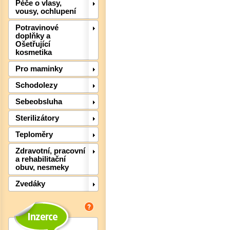
Péče o vlasy,
vousy, ochlupení
Potravinové
doplňky a
Ošetřující
kosmetika
Pro maminky
Schodolezy
Sebeobsluha
Det
Sterilizátory
Teploměry
Zdravotní, pracovní
a rehabilitační
obuv, nesmeky
Zvedáky