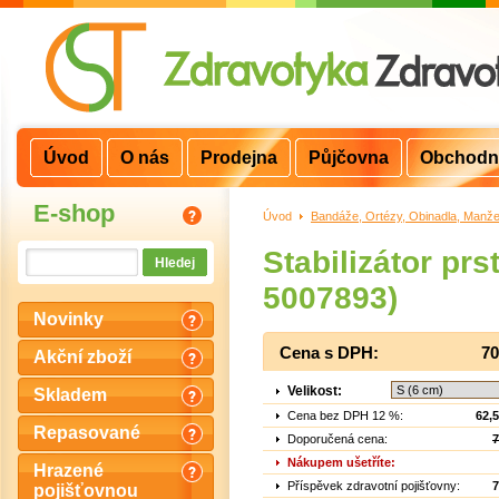
Úvod
O nás
Prodejna
Půjčovna
Obchodn
E-shop
Úvod
>
Bandáže, Ortézy, Obinadla, Manže
Stabilizátor pr
5007893)
Novinky
Cena s DPH:
70
Akční zboží
Velikost:
Skladem
Cena bez DPH 12 %:
62,
Repasované
Doporučená cena:
7
Nákupem ušetříte:
Hrazené
Příspěvek zdravotní pojišťovny:
7
pojišťovnou