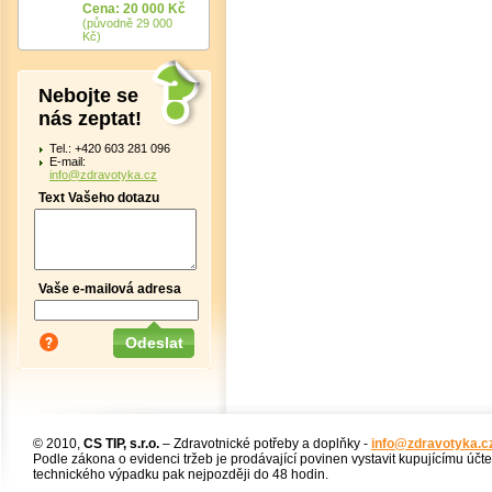
Cena: 20 000 Kč
(původně 29 000
Kč)
Nebojte se
nás zeptat!
Tel.: +420 603 281 096
E-mail:
info@zdravotyka.cz
Text Vašeho dotazu
Vaše e-mailová adresa
© 2010,
CS TIP, s.r.o.
– Zdravotnické potřeby a doplňky -
info@zdravotyka.c
Podle zákona o evidenci tržeb je prodávající povinen vystavit kupujícímu účt
technického výpadku pak nejpozději do 48 hodin.