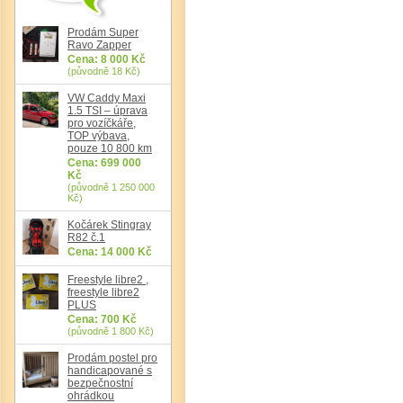
Det
Prodám Super
Ravo Zapper
Cena: 8 000 Kč
(původně 18 Kč)
VW Caddy Maxi
1.5 TSI – úprava
pro vozíčkáře,
TOP výbava,
pouze 10 800 km
Cena: 699 000
Kč
(původně 1 250 000
Kč)
Kočárek Stingray
R82 č.1
Cena: 14 000 Kč
Freestyle libre2 ,
freestyle libre2
PLUS
Cena: 700 Kč
(původně 1 800 Kč)
Prodám postel pro
handicapované s
bezpečnostní
ohrádkou