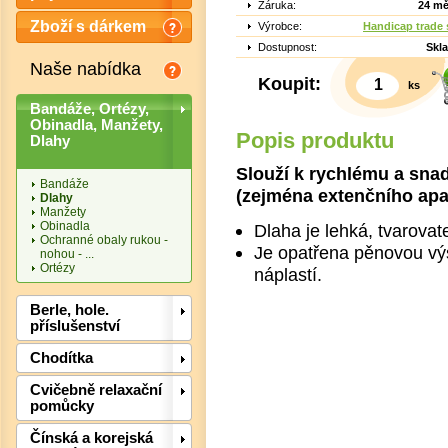
Záruka:
24 mě
Zboží s dárkem
Výrobce:
Handicap trade s
Dostupnost:
Skl
Naše nabídka
Koupit:
ks
Bandáže, Ortézy,
Obinadla, Manžety,
Popis produktu
Dlahy
Slouží k rychlému a sna
Bandáže
(zejména extenčního apar
Dlahy
Manžety
Obinadla
Dlaha je lehká, tvarova
Ochranné obaly rukou -
Je opatřena pěnovou výs
nohou - ...
Ortézy
náplastí.
Berle, hole.
příslušenství
Det
Chodítka
Cvičebně relaxační
pomůcky
Čínská a korejská