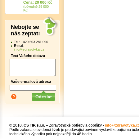
Cena: 20 000 Kč
(původně 29 000
Kč)
Nebojte se
nás zeptat!
Tel.: +420 603 281 096
E-mail:
info@zdravotyka.cz
Text Vašeho dotazu
Vaše e-mailová adresa
© 2010,
CS TIP, s.r.o.
– Zdravotnické potřeby a doplňky -
info@zdravotyka.c
Podle zákona o evidenci tržeb je prodávající povinen vystavit kupujícímu účt
technického výpadku pak nejpozději do 48 hodin.