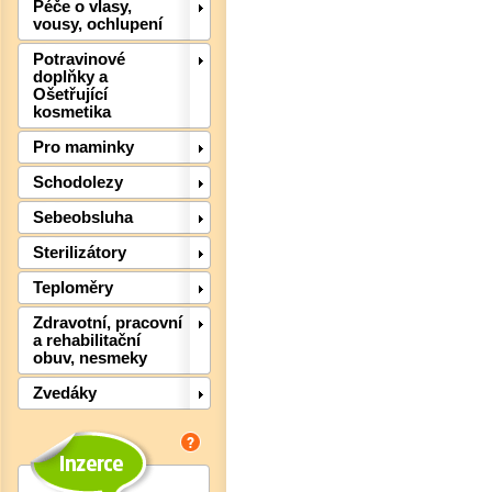
Péče o vlasy,
vousy, ochlupení
Potravinové
doplňky a
Ošetřující
kosmetika
Pro maminky
Schodolezy
Sebeobsluha
Det
Sterilizátory
Teploměry
Zdravotní, pracovní
a rehabilitační
obuv, nesmeky
Zvedáky