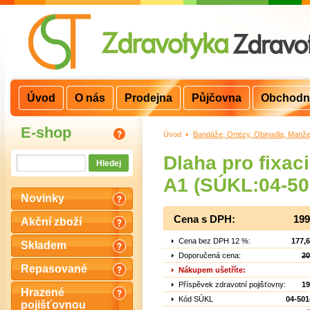
Úvod
O nás
Prodejna
Půjčovna
Obchodn
E-shop
Úvod
>
Bandáže, Ortézy, Obinadla, Manže
Dlaha pro fixac
A1 (SÚKL:04-50
Novinky
Cena s DPH:
199
Akční zboží
Cena bez DPH 12 %:
177,
Skladem
Doporučená cena:
20
Repasované
Nákupem ušetříte:
Příspěvek zdravotní pojišťovny:
19
Hrazené
Kód SÚKL
04-501
pojišťovnou