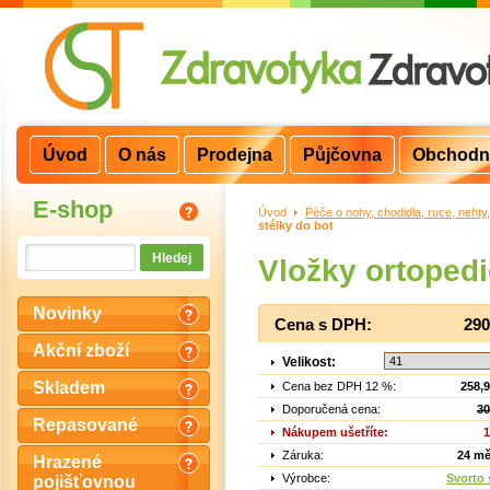
Úvod
O nás
Prodejna
Půjčovna
Obchodn
E-shop
Úvod
>
Péče o nohy, chodidla, ruce, nehty
stélky do bot
Vložky ortoped
Novinky
Cena s DPH:
290
Akční zboží
Velikost:
Skladem
Cena bez DPH 12 %:
258,
Doporučená cena:
30
Repasované
Nákupem ušetříte:
1
Záruka:
24 mě
Hrazené
Výrobce:
Svorto s
pojišťovnou