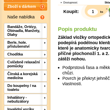
Dostupnost:
Skl
Zboží s dárkem
Koupit:
ks
Naše nabídka
Bandáže, Ortézy,
Popis produktu
Obinadla, Manžety,
Dlahy
Základ vložky ortopedick
podepírá podélnou klenb
Berle, hole.
příslušenství
které je anatomicky tvar
příčné plochonoží 1. a 2
Chodítka
zátěži nohou.
Cvičebně relaxační
pomůcky
Podprstová řasa a měkký
chůzi.
Čínská a korejská
Det
Povrch je překryt jehněč
medicína
vlastnosti.
Do koupelny / na
toaletu
Inhalátory -
nebulizátory
Invalidní vozíky,