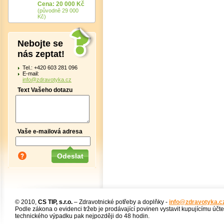
Cena: 20 000 Kč
(původně 29 000
Kč)
Nebojte se
nás zeptat!
Tel.: +420 603 281 096
E-mail:
info@zdravotyka.cz
Text Vašeho dotazu
Vaše e-mailová adresa
© 2010,
CS TIP, s.r.o.
– Zdravotnické potřeby a doplňky -
info@zdravotyka.c
Podle zákona o evidenci tržeb je prodávající povinen vystavit kupujícímu účt
technického výpadku pak nejpozději do 48 hodin.