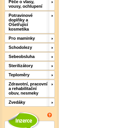
Péče o vlasy,
vousy, ochlupení
Det
Potravinové
doplňky a
Ošetřující
kosmetika
Pro maminky
Schodolezy
Sebeobsluha
Sterilizátory
Teploměry
Zdravotní, pracovní
a rehabilitační
obuv, nesmeky
Zvedáky
Det