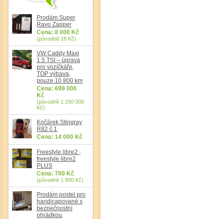
Prodám Super
Ravo Zapper
Cena: 8 000 Kč
(původně 18 Kč)
VW Caddy Maxi
1.5 TSI – úprava
pro vozíčkáře,
TOP výbava,
pouze 10 800 km
Cena: 699 000
Kč
(původně 1 250 000
Kč)
Det
Kočárek Stingray
R82 č.1
Cena: 14 000 Kč
Freestyle libre2 ,
freestyle libre2
PLUS
Cena: 700 Kč
(původně 1 800 Kč)
Prodám postel pro
handicapované s
bezpečnostní
ohrádkou