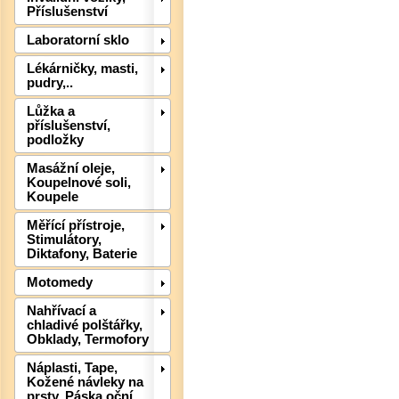
Příslušenství
Laboratorní sklo
Lékárničky, masti,
pudry,..
Lůžka a
příslušenství,
podložky
Masážní oleje,
Det
Koupelnové soli,
Koupele
Měřící přístroje,
Stimulátory,
Diktafony, Baterie
Motomedy
Nahřívací a
chladivé polštářky,
Obklady, Termofory
Náplasti, Tape,
Kožené návleky na
prsty, Páska oční