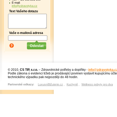
E-mail:
info@zdravotyka.cz
Text Vašeho dotazu
Vaše e-mailová adresa
© 2010,
CS TIP, s.r.o.
– Zdravotnické potřeby a doplňky -
info@zdravotyka.c
Podle zákona o evidenci tržeb je prodávající povinen vystavit kupujícímu účt
technického výpadku pak nejpozději do 48 hodin.
Partnerské odkazy:
LuxusníBižuterie.cz
,
Kuchyně
,
Wellness pobyty pro dva