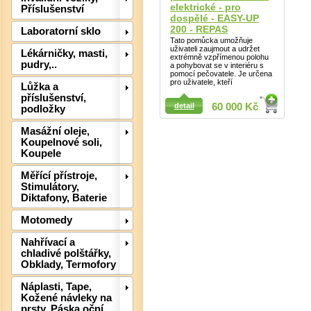
elektrické - pro
Příslušenství
dospělé - EASY-UP
200 - REPAS
Laboratorní sklo
Tato pomůcka umožňuje
uživateli zaujmout a udržet
Lékárničky, masti,
extrémně vzpřímenou polohu
Det
pudry,..
a pohybovat se v interiéru s
pomocí pečovatele. Je určena
pro uživatele, kteří
Lůžka a
příslušenství,
detail
60 000 Kč
podložky
Masážní oleje,
Koupelnové soli,
Koupele
Měřící přístroje,
Stimulátory,
Diktafony, Baterie
Motomedy
Det
Nahřívací a
chladivé polštářky,
Obklady, Termofory
Náplasti, Tape,
Kožené návleky na
prsty, Páska oční