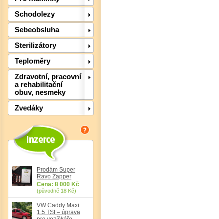
Schodolezy
Sebeobsluha
Det
Sterilizátory
Teploměry
Zdravotní, pracovní
a rehabilitační
obuv, nesmeky
Zvedáky
Prodám Super
Ravo Zapper
Cena: 8 000 Kč
(původně 18 Kč)
Det
VW Caddy Maxi
1.5 TSI – úprava
pro vozíčkáře,