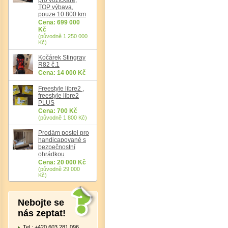
TOP výbava,
pouze 10 800 km
Cena: 699 000
Kč
(původně 1 250 000
Kč)
Kočárek Stingray
R82 č.1
Cena: 14 000 Kč
Freestyle libre2 ,
freestyle libre2
PLUS
Cena: 700 Kč
(původně 1 800 Kč)
Prodám postel pro
handicapované s
bezpečnostní
ohrádkou
Cena: 20 000 Kč
(původně 29 000
Kč)
Nebojte se
nás zeptat!
Tel.: +420 603 281 096