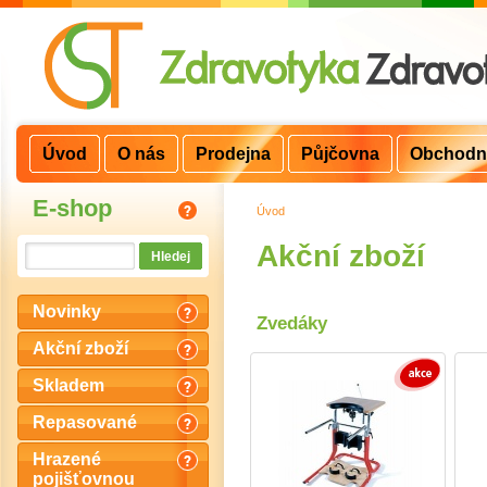
Úvod
O nás
Prodejna
Půjčovna
Obchodn
E-shop
Úvod
>
Akční zboží
Novinky
Zvedáky
Akční zboží
Skladem
Repasované
Hrazené
pojišťovnou