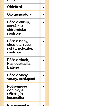
Oblečení
Oxygenerátory
Péče o chrup,
dentální a
chirurgické
nástroje
Péče o nohy,
chodidla, ruce,
Det
nehty, pokožku,
nástroje
Péče o sluch,
Naslouchadla,
Baterie
Péče o vlasy,
vousy, ochlupení
Potravinové
doplňky a
Ošetřující
kosmetika
Pro maminky