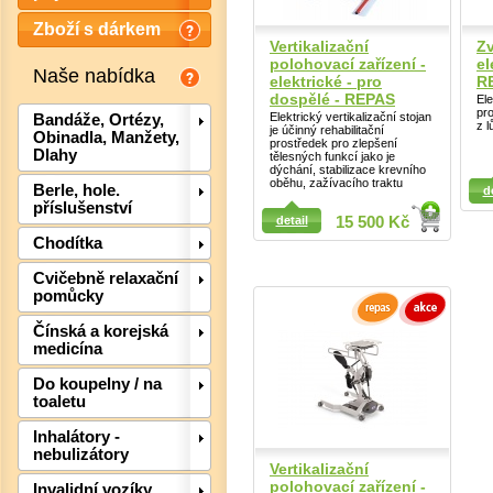
Zboží s dárkem
Vertikalizační
Z
polohovací zařízení -
el
Naše nabídka
elektrické - pro
R
dospělé - REPAS
El
pr
Elektrický vertikalizační stojan
Bandáže, Ortézy,
z l
je účinný rehabilitační
Obinadla, Manžety,
prostředek pro zlepšení
Dlahy
tělesných funkcí jako je
dýchání, stabilizace krevního
Detail
oběhu, zažívacího traktu
Berle, hole.
d
příslušenství
detail
15 500 Kč
Chodítka
Detail
Cvičebně relaxační
pomůcky
Det
Čínská a korejská
medicína
Do koupelny / na
toaletu
Inhalátory -
nebulizátory
Vertikalizační
polohovací zařízení -
Invalidní vozíky,