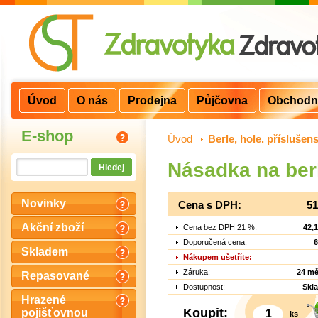
Úvod
O nás
Prodejna
Půjčovna
Obchodn
E-shop
Úvod
>
Berle, hole. příslušens
Násadka na ber
Novinky
Cena s DPH:
51
Akční zboží
Cena bez DPH 21 %:
42,
Doporučená cena:
6
Skladem
Nákupem ušetříte:
Záruka:
24 mě
Repasované
Dostupnost:
Skl
Hrazené
Koupit:
pojišťovnou
ks