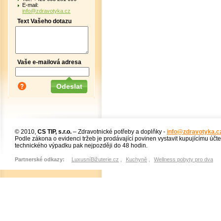
E-mail:
info@zdravotyka.cz
Text Vašeho dotazu
Vaše e-mailová adresa
© 2010,
CS TIP, s.r.o.
– Zdravotnické potřeby a doplňky -
info@zdravotyka.c
Podle zákona o evidenci tržeb je prodávající povinen vystavit kupujícímu účt
technického výpadku pak nejpozději do 48 hodin.
Partnerské odkazy:
LuxusníBižuterie.cz
,
Kuchyně
,
Wellness pobyty pro dva