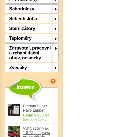
Schodolezy
Sebeobsluha
Sterilizátory
Teploměry
Zdravotní, pracovní
a rehabilitační
obuv, nesmeky
Zvedáky
Det
Prodám Super
Ravo Zapper
Cena: 8 000 Kč
(původně 18 Kč)
VW Caddy Maxi
1.5 TSI – úprava
pro vozíčkáře,