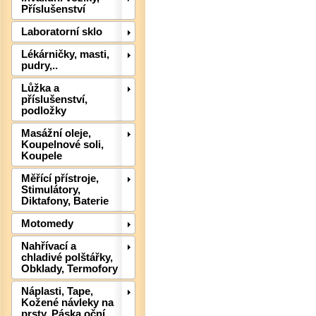
Příslušenství
Laboratorní sklo
Lékárničky, masti,
pudry,..
Lůžka a
příslušenství,
podložky
Masážní oleje,
Koupelnové soli,
Koupele
Det
Měřící přístroje,
Stimulátory,
Diktafony, Baterie
Motomedy
Nahřívací a
chladivé polštářky,
Obklady, Termofory
Náplasti, Tape,
Kožené návleky na
prsty, Páska oční