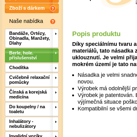
Zboží s dárkem
Naše nabídka
Popis produktu
Bandáže, Ortézy,
Obinadla, Manžety,
Díky speciálnímu tvaru a
Dlahy
materiálů, tato násadka z
Berle, hole.
uklouznutí. Je velmi přij
příslušenství
mokrém území je tato na
Chodítka
Násadka je velmi snadno
Cvičebně relaxační
novou.
pomůcky
Výrobek má odolnější pr
Čínská a korejská
Výrobek je patentován. 
medicína
výjímečná situace poško
Det
Do koupelny / na
Kompatibilní se všemi dr
toaletu
Inhalátory -
nebulizátory
Invalidní vozíky,