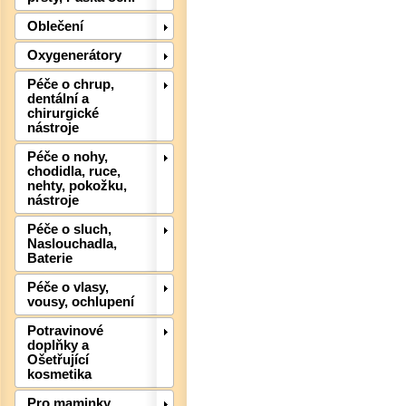
Oblečení
Oxygenerátory
Det
Péče o chrup,
dentální a
chirurgické
nástroje
Péče o nohy,
chodidla, ruce,
nehty, pokožku,
nástroje
Péče o sluch,
Naslouchadla,
Baterie
Péče o vlasy,
vousy, ochlupení
Potravinové
Det
doplňky a
Ošetřující
kosmetika
Pro maminky