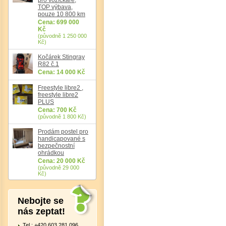
TOP výbava,
pouze 10 800 km
Cena: 699 000
Kč
(původně 1 250 000
Kč)
Det
Kočárek Stingray
R82 č.1
Cena: 14 000 Kč
Freestyle libre2 ,
freestyle libre2
PLUS
Cena: 700 Kč
(původně 1 800 Kč)
Prodám postel pro
handicapované s
bezpečnostní
ohrádkou
Cena: 20 000 Kč
(původně 29 000
Kč)
Nebojte se
nás zeptat!
Tel.: +420 603 281 096