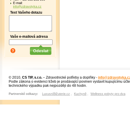
E-mail:
info@zdravotyka.cz
Text Vašeho dotazu
Vaše e-mailová adresa
© 2010,
CS TIP, s.r.o.
– Zdravotnické potřeby a doplňky -
info@zdravotyka.c
Podle zákona o evidenci tržeb je prodávající povinen vystavit kupujícímu účt
technického výpadku pak nejpozději do 48 hodin.
Partnerské odkazy:
LuxusníBižuterie.cz
,
Kuchyně
,
Wellness pobyty pro dva