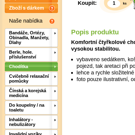
Koupit:
ks
Zboží s dárkem
Naše nabídka
Popis produktu
Bandáže, Ortézy,
Obinadla, Manžety,
Komfortní čtyřkolové ch
Dlahy
vysokou stabilitou.
Berle, hole.
příslušenství
vybaveno sedátkem, koší
pojezd, tak aretaci při 
Chodítka
lehce a rychle složitelné
Cvičebně relaxační
foto pouze ilustrativní,
pomůcky
Čínská a korejská
medicína
Det
Do koupelny / na
toaletu
Inhalátory -
nebulizátory
Invalidní vozíky,