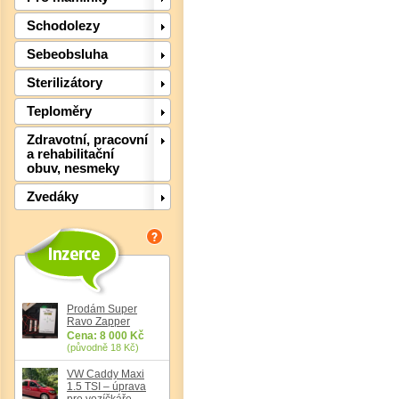
Schodolezy
Sebeobsluha
Det
Sterilizátory
Teploměry
Zdravotní, pracovní
a rehabilitační
obuv, nesmeky
Zvedáky
Prodám Super
Ravo Zapper
Cena: 8 000 Kč
(původně 18 Kč)
Det
VW Caddy Maxi
1.5 TSI – úprava
pro vozíčkáře,