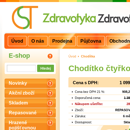
Úvod
O nás
Prodejna
Půjčovna
Obchodn
E-shop
Úvod
>
Chodítka
Chodítko čtyřk
Cena s DPH:
1 09
Novinky
Cena bez DPH 21 %:
908,
Akční zboží
Doporučená cena:
1 3
Skladem
Nákupem ušetříte:
28
Zboží:
REPASO
Repasované
Záruka:
6 mě
Hrazené
Dostupnost:
Skl
pojišťovnou