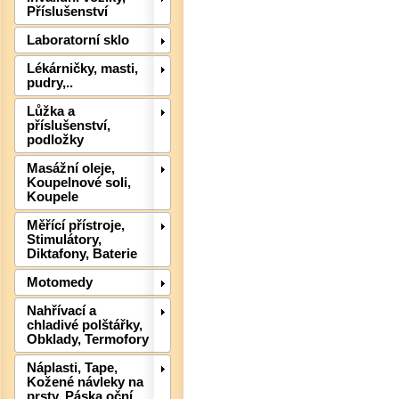
Příslušenství
Laboratorní sklo
Lékárničky, masti,
pudry,..
Lůžka a
příslušenství,
podložky
Masážní oleje,
Det
Koupelnové soli,
Koupele
Měřící přístroje,
Stimulátory,
Diktafony, Baterie
Motomedy
Nahřívací a
chladivé polštářky,
Obklady, Termofory
Náplasti, Tape,
Kožené návleky na
prsty, Páska oční