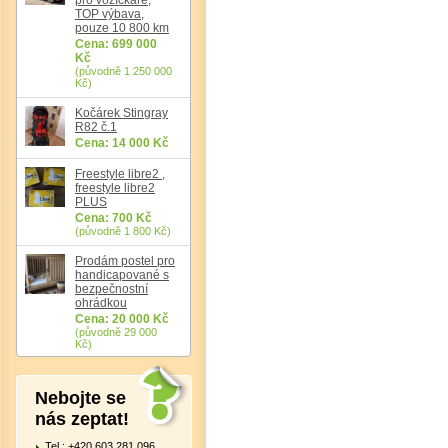
TOP výbava,
pouze 10 800 km
Cena: 699 000
Kč
(původně 1 250 000
Kč)
Kočárek Stingray
R82 č.1
Cena: 14 000 Kč
Freestyle libre2 ,
freestyle libre2
PLUS
Cena: 700 Kč
(původně 1 800 Kč)
Prodám postel pro
handicapované s
Det
bezpečnostní
ohrádkou
Cena: 20 000 Kč
(původně 29 000
Kč)
Nebojte se
nás zeptat!
Tel.: +420 603 281 096