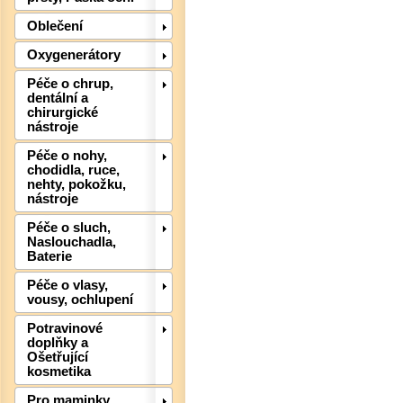
Oblečení
Oxygenerátory
Péče o chrup,
dentální a
chirurgické
nástroje
Det
Péče o nohy,
chodidla, ruce,
nehty, pokožku,
nástroje
Péče o sluch,
Naslouchadla,
Baterie
Péče o vlasy,
vousy, ochlupení
Potravinové
doplňky a
Ošetřující
kosmetika
Pro maminky