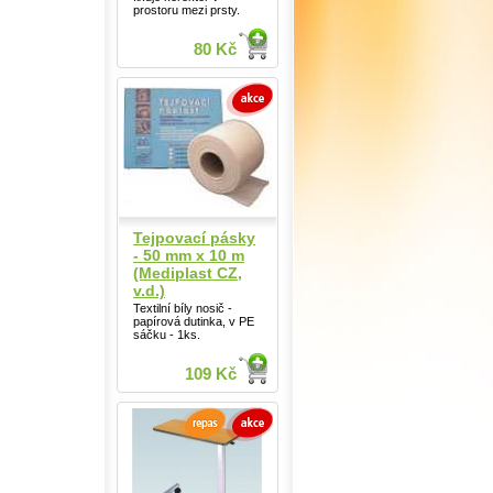
prostoru mezi prsty.
80 Kč
Tejpovací pásky
- 50 mm x 10 m
(Mediplast CZ,
v.d.)
Textilní bíly nosič -
papírová dutinka, v PE
sáčku - 1ks.
109 Kč