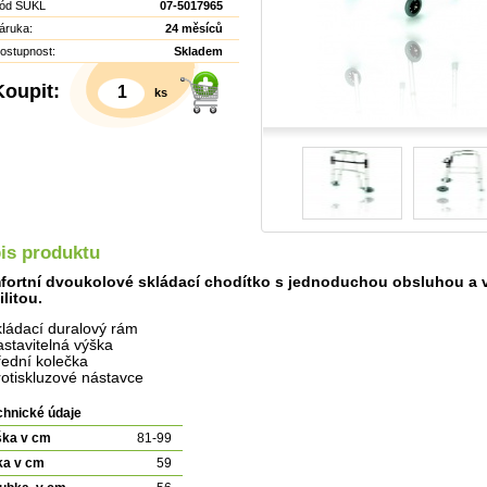
ód SÚKL
07-5017965
áruka:
24 měsíců
ostupnost:
Skladem
Koupit:
ks
is produktu
ortní dvoukolové skládací chodítko s jednoduchou obsluhou a
ilitou.
kládací duralový rám
astavitelná výška
řední kolečka
rotiskluzové nástavce
Detail
chnické údaje
ška v cm
81-99
ka v cm
59