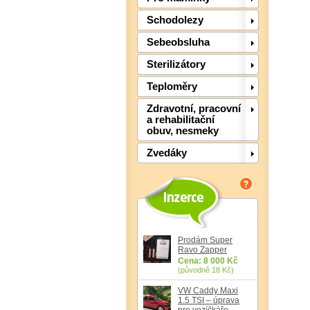
Schodolezy
Sebeobsluha
Sterilizátory
Teploměry
Zdravotní, pracovní
a rehabilitační
obuv, nesmeky
Zvedáky
Prodám Super
Ravo Zapper
Cena: 8 000 Kč
(původně 18 Kč)
VW Caddy Maxi
1.5 TSI – úprava
pro vozíčkáře,