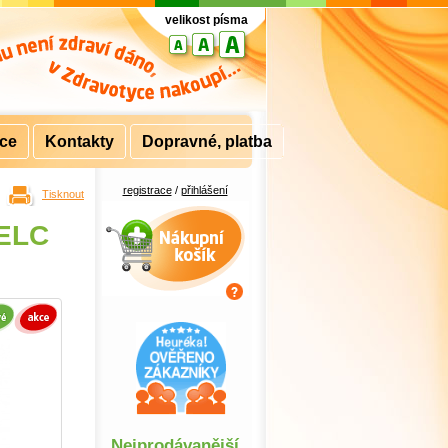
velikost písma
rce
Kontakty
Dopravné, platba
registrace
/
přihlášení
Tisknout
Nákupní košík
 ELC
Nejprodávanější