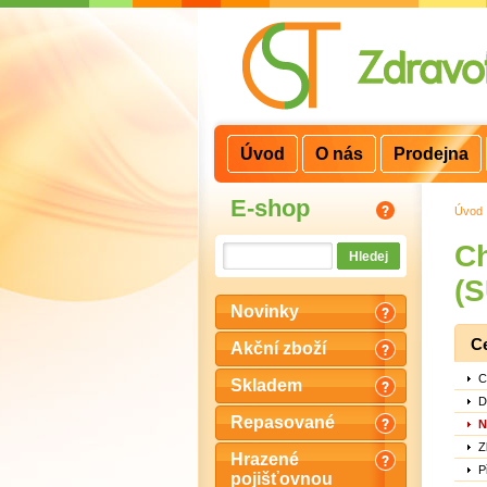
3
2
1
Úvod
O nás
Prodejna
E-shop
Úvod
Ch
(
Novinky
C
Akční zboží
C
Skladem
D
Repasované
N
Z
Hrazené
P
pojišťovnou