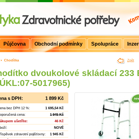
Půjčovna
Obchodní podmínky
Spolupráce
Inze
>
Chodítka
Zpět
odítko dvoukolové skládací 233
SÚKL:07-5017965)
ena s DPH:
1 899 Kč
ena bez DPH 12 %:
1 695,54 Kč
oporučená cena:
1 945 Kč
ákupem ušetříte:
46 Kč
boží:
NOVÉ
říspěvek zdravotní pojišťovny:
1 945 Kč