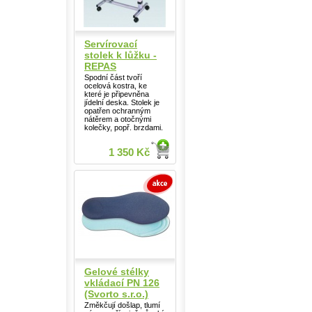
Servírovací
stolek k lůžku -
REPAS
Spodní část tvoří
ocelová kostra, ke
které je připevněna
jídelní deska. Stolek je
opatřen ochranným
nátěrem a otočnými
kolečky, popř. brzdami.
1 350 Kč
Gelové stélky
vkládací PN 126
(Svorto s.r.o.)
Změkčují došlap, tlumí