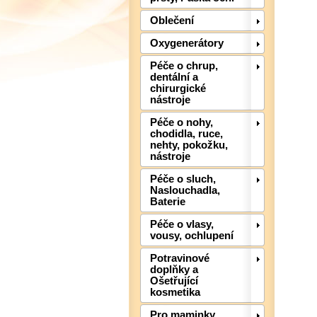
Oblečení
Oxygenerátory
Péče o chrup,
dentální a
chirurgické
nástroje
Péče o nohy,
chodidla, ruce,
nehty, pokožku,
nástroje
Péče o sluch,
Naslouchadla,
Baterie
Péče o vlasy,
vousy, ochlupení
Potravinové
doplňky a
Ošetřující
kosmetika
Pro maminky