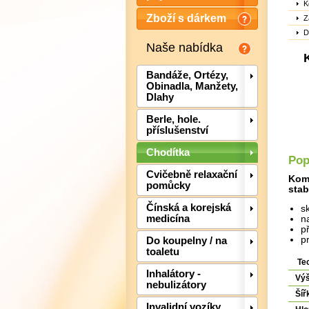
K
Zboží s dárkem
Z
D
Naše nabídka
Bandáže, Ortézy,
Obinadla, Manžety,
Dlahy
Berle, hole.
příslušenství
Chodítka
Pop
Cvičebně relaxační
Komf
pomůcky
stab
Čínská a korejská
s
medicína
n
p
p
Do koupelny / na
toaletu
Te
Inhalátory -
Vý
nebulizátory
Šíř
Invalidní vozíky,