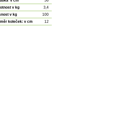
oubka v cm
56
tnost v kg
3,4
nost v kg
100
měr koleček: v cm
12
Detail