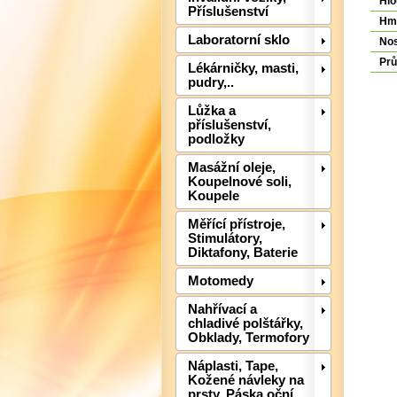
Hl
Příslušenství
Hmo
Laboratorní sklo
Nos
Prů
Lékárničky, masti,
pudry,..
Lůžka a
příslušenství,
podložky
Masážní oleje,
Koupelnové soli,
Koupele
Měřící přístroje,
Stimulátory,
Diktafony, Baterie
Motomedy
Nahřívací a
chladivé polštářky,
Obklady, Termofory
Náplasti, Tape,
Kožené návleky na
prsty, Páska oční