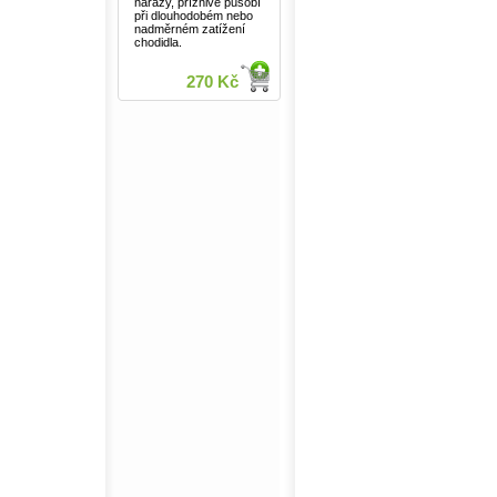
nárazy, příznivě působí
při dlouhodobém nebo
nadměrném zatížení
chodidla.
270 Kč