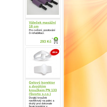
Váleček masážní
18 cm
Pro cvičení, posilování
či rehabilitaci.
293 Kč
Gelový korektor
s dvojitým
kroužkem PN 133
(Svorto s.r.o.)
Dvojitý kroužek
navléknutý na palec a
druhý prst dokonale
fixuje korektor v