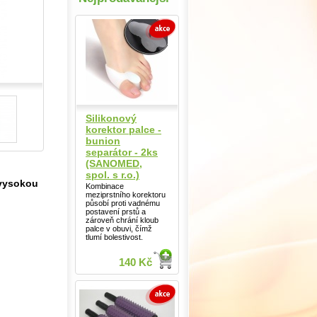
Silikonový
korektor palce -
bunion
separátor - 2ks
(SANOMED,
spol. s r.o.)
 vysokou
Kombinace
meziprstního korektoru
působí proti vadnému
postavení prstů a
zároveň chrání kloub
palce v obuvi, čímž
tlumí bolestivost.
140 Kč