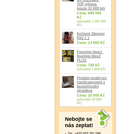
TOP výbava,
pouze 10 800 km
Cena: 699 000
Kč
(původně 1 250 000
Kč)
Kočárek Stingray
R82 č.1
Cena: 14 000 Kč
Freestyle libre2 ,
freestyle libre2
PLUS
Cena: 700 Kč
(původně 1 800 Kč)
Prodám postel pro
handicapované s
bezpečnostní
ohrádkou
Cena: 20 000 Kč
(původně 29 000
Kč)
Nebojte se
nás zeptat!
Tel.: +420 603 281 096