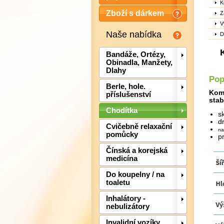
K
Zboží s dárkem
Z
V
Naše nabídka
D
Bandáže, Ortézy,
Obinadla, Manžety,
Dlahy
Pop
Berle, hole.
Komf
příslušenství
stab
Chodítka
s
d
Cvičebně relaxační
na
pomůcky
p
Čínská a korejská
medicína
Do koupelny / na
toaletu
Inhalátory -
nebulizátory
Invalidní vozíky,