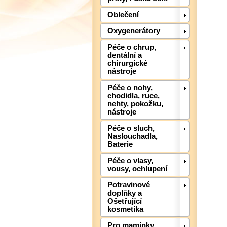
Oblečení
Oxygenerátory
Péče o chrup,
dentální a
chirurgické
nástroje
Péče o nohy,
chodidla, ruce,
nehty, pokožku,
nástroje
Péče o sluch,
Naslouchadla,
Baterie
Péče o vlasy,
vousy, ochlupení
Potravinové
doplňky a
Ošetřující
kosmetika
Pro maminky