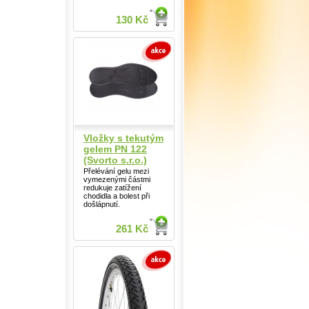
130 Kč
Vložky s tekutým
gelem PN 122
(Svorto s.r.o.)
Přelévání gelu mezi
vymezenými částmi
redukuje zatížení
chodidla a bolest při
došlápnutí.
261 Kč