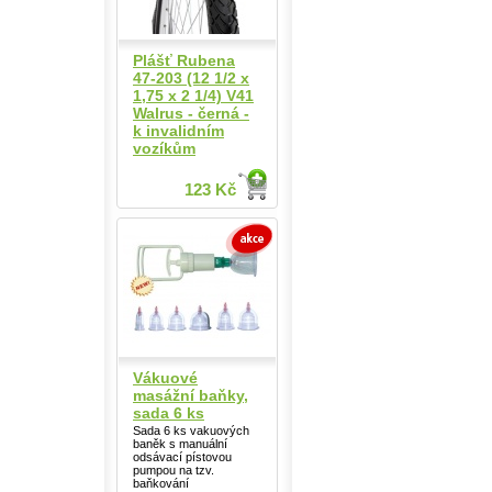
Plášť Rubena
47-203 (12 1/2 x
1,75 x 2 1/4) V41
Walrus - černá -
k invalidním
vozíkům
123 Kč
Vákuové
masážní baňky,
sada 6 ks
Sada 6 ks vakuových
baněk s manuální
odsávací pístovou
pumpou na tzv.
baňkování