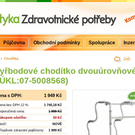
Půjčovna
Obchodní podmínky
Spolupráce
Inze
>
Chodítka
Zpět
tyřbodové chodítko dvouúrovňov
SÚKL:07-5008568)
ena s DPH:
1 949 Kč
ena bez DPH 12 %:
1 740,18 Kč
oporučená cena:
1 999 Kč
ákupem ušetříte:
50 Kč
boží:
NOVÉ
říspěvek zdravotní pojišťovny:
1 999 Kč