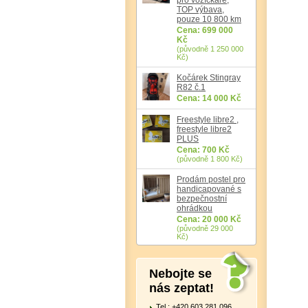
TOP výbava,
pouze 10 800 km
Cena: 699 000
Kč
(původně 1 250 000
Kč)
Kočárek Stingray
R82 č.1
Cena: 14 000 Kč
Freestyle libre2 ,
freestyle libre2
PLUS
Cena: 700 Kč
(původně 1 800 Kč)
Prodám postel pro
handicapované s
bezpečnostní
ohrádkou
Cena: 20 000 Kč
(původně 29 000
Kč)
Nebojte se
nás zeptat!
Tel.: +420 603 281 096