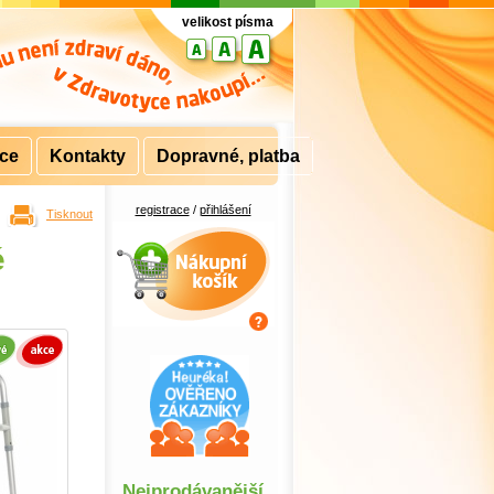
velikost písma
rce
Kontakty
Dopravné, platba
registrace
/
přihlášení
Tisknout
Nákupní košík
é
Nejprodávanější