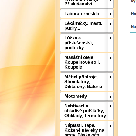
Příslušenství
Laboratorní sklo
Lékárničky, masti,
pudry,..
Lůžka a
příslušenství,
podložky
Masážní oleje,
Koupelnové soli,
Koupele
Měřící přístroje,
Stimulátory,
Diktafony, Baterie
Motomedy
Nahřívací a
chladivé polštářky,
Obklady, Termofory
Náplasti, Tape,
Kožené návleky na
prsty, Páska oční