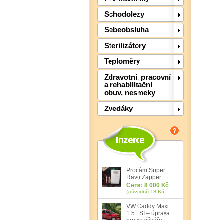
Schodolezy
Sebeobsluha
Sterilizátory
Teploměry
Zdravotní, pracovní
a rehabilitační
obuv, nesmeky
Zvedáky
Prodám Super
Ravo Zapper
Cena: 8 000 Kč
(původně 18 Kč)
VW Caddy Maxi
1.5 TSI – úprava
pro vozíčkáře,