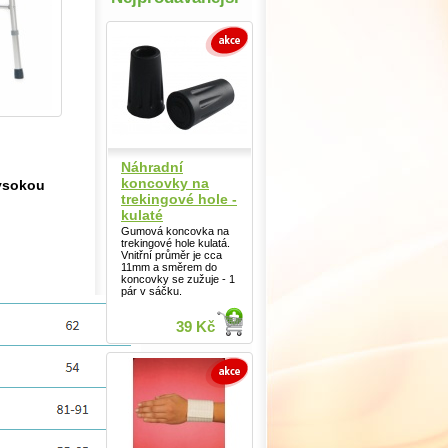
Náhradní
koncovky na
vysokou
trekingové hole -
kulaté
Gumová koncovka na
trekingové hole kulatá.
Vnitřní průměr je cca
11mm a směrem do
koncovky se zužuje - 1
pár v sáčku.
39 Kč