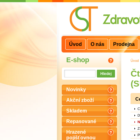
3
2
1
Úvod
O nás
Prodejna
E-shop
Úvod
Č
(
Novinky
C
Akční zboží
C
Skladem
D
Repasované
N
Z
Hrazené
P
pojišťovnou