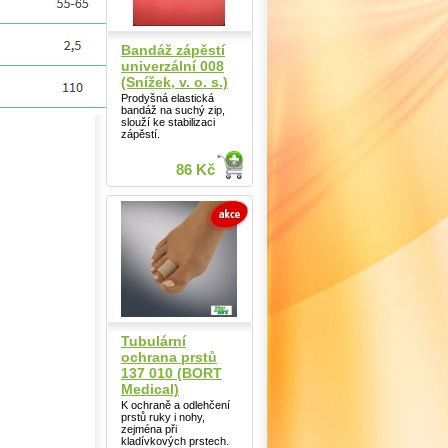
Bandáž zápěstí
univerzální 008
(Snížek, v. o. s.)
Prodyšná elastická
bandáž na suchý zip,
slouží ke stabilizaci
zápěstí.
86 Kč
Tubulární
ochrana prstů
137 010 (BORT
Medical)
K ochraně a odlehčení
prstů ruky i nohy,
zejména při
kladívkových prstech.