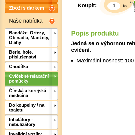
Koupit:
ks
Zboží s dárkem
Naše nabídka
Popis produktu
Bandáže, Ortézy,
Obinadla, Manžety,
Jedná se o výbornou reha
Dlahy
cvičení.
Berle, hole.
příslušenství
Maximální nosnost: 100
Chodítka
Cvičebně relaxační
pomůcky
Čínská a korejská
medicína
Det
Do koupelny / na
toaletu
Inhalátory -
nebulizátory
Invalidní vozíky,