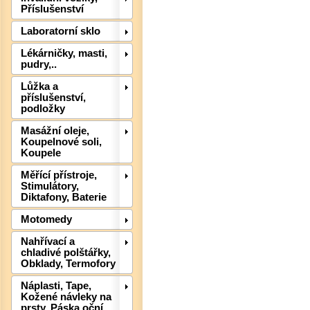
Příslušenství
Laboratorní sklo
Lékárničky, masti,
pudry,..
Lůžka a
příslušenství,
podložky
Masážní oleje,
Koupelnové soli,
Koupele
Det
Měřící přístroje,
Stimulátory,
Diktafony, Baterie
Motomedy
Nahřívací a
chladivé polštářky,
Obklady, Termofory
Náplasti, Tape,
Kožené návleky na
prsty, Páska oční