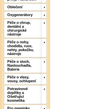
Oblečení
Oxygenerátory
Péče o chrup,
dentální a
Det
chirurgické
nástroje
Péče o nohy,
chodidla, ruce,
nehty, pokožku,
nástroje
Péče o sluch,
Naslouchadla,
Baterie
Péče o vlasy,
vousy, ochlupení
Potravinové
doplňky a
Ošetřující
kosmetika
Pro maminky