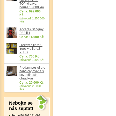
TOP výbava,
pouze 10 800 km
Cena: 699 000
Kč
(původně 1 250 000
Kč)
Kočárek Stingray
R82 č.1
Cena: 14 000 Kč
Freestyle libre2 ,
freestyle libre2
PLUS
Cena: 700 Kč
(původně 1 800 Kč)
Det
Prodám postel pro
handicapované s
bezpečnostní
ohrádkou
Cena: 20 000 Kč
(původně 29 000
Kč)
Nebojte se
nás zeptat!
Tel.: +420 603 281 096