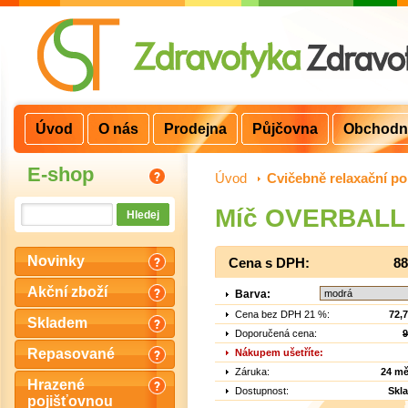
Úvod
O nás
Prodejna
Půjčovna
Obchodn
E-shop
Úvod
>
Cvičebně relaxační p
Míč OVERBALL
Novinky
Cena s DPH:
88
Akční zboží
Barva:
Cena bez DPH 21 %:
72,
Skladem
Doporučená cena:
9
Repasované
Nákupem ušetříte:
Záruka:
24 mě
Hrazené
Dostupnost:
Skl
pojišťovnou