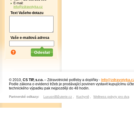
E-mail:
info@zdravotyka.cz
Text Vašeho dotazu
Vaše e-mailová adresa
© 2010,
CS TIP, s.r.o.
– Zdravotnické potřeby a doplňky -
info@zdravotyka.c
Podle zákona o evidenci tržeb je prodávající povinen vystavit kupujícímu účt
technického výpadku pak nejpozději do 48 hodin.
Partnerské odkazy:
LuxusníBižuterie.cz
,
Kuchyně
,
Wellness pobyty pro dva