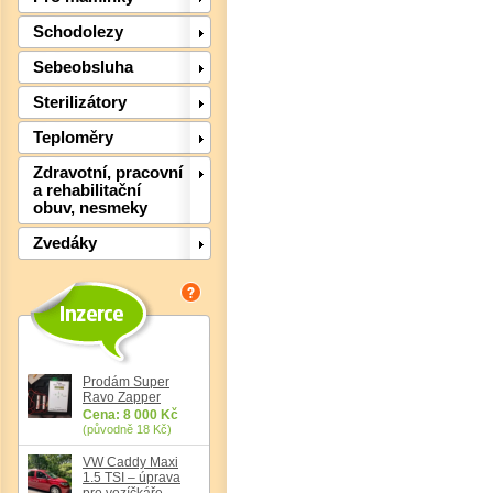
Det
Schodolezy
Sebeobsluha
Sterilizátory
Teploměry
Zdravotní, pracovní
a rehabilitační
obuv, nesmeky
Zvedáky
Det
Prodám Super
Ravo Zapper
Cena: 8 000 Kč
(původně 18 Kč)
VW Caddy Maxi
1.5 TSI – úprava
pro vozíčkáře,