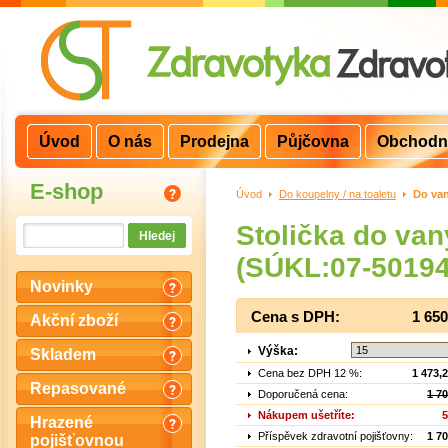
Úvod
O nás
Prodejna
Půjčovna
Obchodn
E-shop
Úvod
>
Do koupelny / na toaletu
>
Do va
Stolička do van
(SÚKL:07-50194
Novinky
Cena s DPH:
1 65
Akční zboží
Výška:
Skladem
Cena bez DPH 12 %:
1 473,
Repasované
Doporučená cena:
1 7
Nákupem ušetříte:
5
Hrazené
Příspěvek zdravotní pojišťovny:
1 7
pojišťovnou