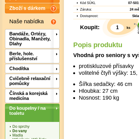
Kód SÚKL
07-501
Zboží s dárkem
Záruka:
24 mě
Dostupnost:
Skl
Naše nabídka
Koupit:
ks
Bandáže, Ortézy,
Obinadla, Manžety,
Popis produktu
Dlahy
Berle, hole.
Vhodná pro seniory s vyš
příslušenství
protiskluzové přísavky
Chodítka
volitelné čtyři výšky: 15
Det
Cvičebně relaxační
Šířka sedačky: 46 cm
pomůcky
Hloubka: 27 cm
Čínská a korejská
Nosnost: 190 kg
medicína
Do koupelny / na
toaletu
Do sprchy
Do vany
Madla