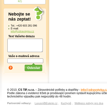
Kč)
Nebojte se
nás zeptat!
Tel.: +420 603 281 096
E-mail:
info@zdravotyka.cz
Text Vašeho dotazu
Vaše e-mailová adresa
© 2010,
CS TIP, s.r.o.
– Zdravotnické potřeby a doplňky -
info@zdravotyka.c
Podle zákona o evidenci tržeb je prodávající povinen vystavit kupujícímu účt
technického výpadku pak nejpozději do 48 hodin.
Partnerské odkazy:
LuxusníBižuterie.cz
,
Kuchyně
,
Wellness pobyty pro dva