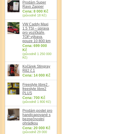
Prodám Super
Ravo Zapper
Cena: 8 000 Kč
(původně 18 Kč)
VW Caddy Maxi
1.5 TSI – úprava
pro vozíčkáře,
TOP výbava,
pouze 10 800 km
Cena: 699 000
Kč
(původně 1 250 000
Kč)
Kočárek Stingray
R82 č.1
Cena: 14 000 Kč
Freestyle libre2 ,
freestyle libre2
PLUS
Cena: 700 Kč
(původně 1 800 Kč)
Prodám postel pro
handicapované s
bezpečnostní
ohrádkou
Cena: 20 000 Kč
(původně 29 000