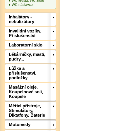
WC křesla, WC židle
WC nástavce
Inhalátory -
nebulizátory
Invalidní vozíky,
Det
Příslušenství
Laboratorní sklo
Lékárničky, masti,
pudry,..
Lůžka a
příslušenství,
podložky
Masážní oleje,
Koupelnové soli,
Koupele
Měřící přístroje,
Stimulátory,
Diktafony, Baterie
Motomedy
Det