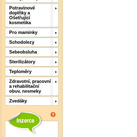
Potravinové
doplňky a
Ošetřující
kosmetika
Pro maminky
Schodolezy
Sebeobsluha
Det
Sterilizátory
Teploměry
Zdravotní, pracovní
a rehabilitační
obuv, nesmeky
Zvedáky
Det