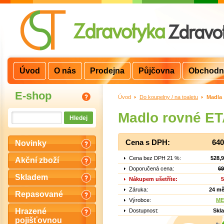
Úvod
O nás
Prodejna
Půjčovna
Obchodn
E-shop
Úvod
>
Do koupelny / na toaletu
>
Madla
Madlo rovné ET
Cena s DPH:
640
Novinky
Cena bez DPH 21 %:
528,
Akční zboží
Doporučená cena:
69
Skladem
Nákupem ušetříte:
5
Záruka:
24 mě
Repasované
Výrobce:
ME
Hrazené
Dostupnost:
Skl
pojišťovnou