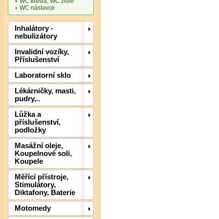
WC křesla, WC židle
WC nástavce
Inhalátory -
nebulizátory
Invalidní vozíky,
Příslušenství
Det
Laboratorní sklo
Lékárničky, masti,
pudry,..
Lůžka a
příslušenství,
podložky
Masážní oleje,
Koupelnové soli,
Koupele
Měřící přístroje,
Stimulátory,
Diktafony, Baterie
Motomedy
Det