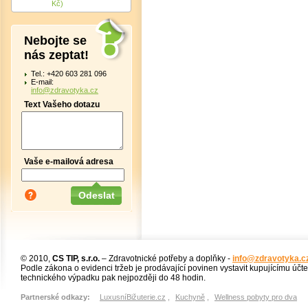
Kč)
Nebojte se
nás zeptat!
Tel.: +420 603 281 096
E-mail:
info@zdravotyka.cz
Text Vašeho dotazu
Vaše e-mailová adresa
© 2010,
CS TIP, s.r.o.
– Zdravotnické potřeby a doplňky -
info@zdravotyka.c
Podle zákona o evidenci tržeb je prodávající povinen vystavit kupujícímu účt
technického výpadku pak nejpozději do 48 hodin.
Partnerské odkazy:
LuxusníBižuterie.cz
,
Kuchyně
,
Wellness pobyty pro dva