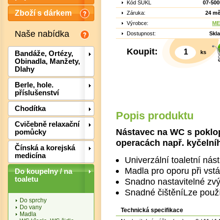
Kód SÚKL
07-500
Zboží s dárkem
Záruka:
24 mě
Výrobce:
ME
Naše nabídka
Dostupnost:
Skl
Koupit:
ks
Bandáže, Ortézy,
Obinadla, Manžety,
Dlahy
Berle, hole.
příslušenství
Chodítka
Det
Popis produktu
Cvičebně relaxační
Nástavec na WC s poklo
pomůcky
operacách např. kyčelní
Čínská a korejská
medicína
Univerzální toaletní ná
Madla pro oporu při vst
Do koupelny / na
toaletu
Snadno nastavitelné zv
Snadné čištěníLze použ
Do sprchy
Do vany
Technická specifikace
Madla