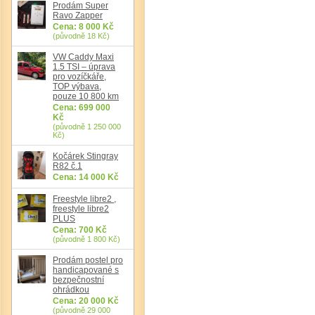
Prodám Super
Ravo Zapper
Det
Cena: 8 000 Kč
(původně 18 Kč)
VW Caddy Maxi
1.5 TSI – úprava
pro vozíčkáře,
TOP výbava,
pouze 10 800 km
Cena: 699 000
Kč
(původně 1 250 000
Kč)
Kočárek Stingray
R82 č.1
Cena: 14 000 Kč
Freestyle libre2 ,
freestyle libre2
PLUS
Cena: 700 Kč
(původně 1 800 Kč)
Prodám postel pro
handicapované s
bezpečnostní
ohrádkou
Cena: 20 000 Kč
(původně 29 000