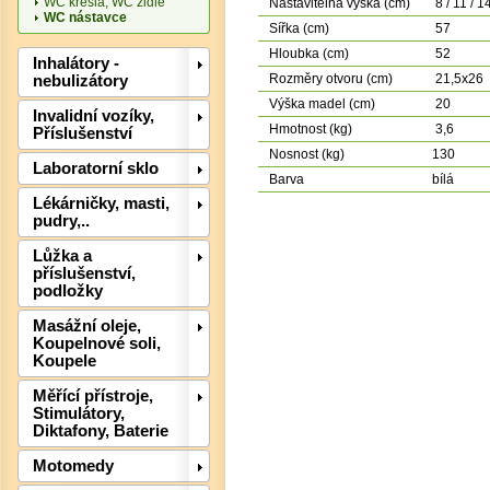
WC křesla, WC židle
Nastavitelná výška (cm)
8 / 11 / 1
WC nástavce
Sířka (cm)
57
Hloubka (cm)
52
Inhalátory -
Rozměry otvoru (cm)
21,5x26
nebulizátory
Det
Výška madel (cm)
20
Invalidní vozíky,
Hmotnost (kg)
3,6
Příslušenství
Nosnost (kg)
130
Laboratorní sklo
Barva
bílá
Lékárničky, masti,
pudry,..
Lůžka a
příslušenství,
podložky
Masážní oleje,
Koupelnové soli,
Koupele
Měřící přístroje,
Stimulátory,
Det
Diktafony, Baterie
Motomedy