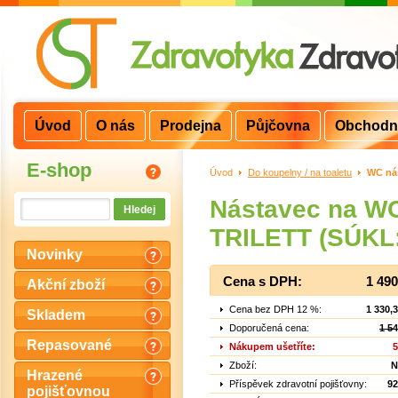
Úvod
O nás
Prodejna
Půjčovna
Obchodn
E-shop
Úvod
>
Do koupelny / na toaletu
>
WC ná
Nástavec na WC
TRILETT (SÚKL
Novinky
Cena s DPH:
1 49
Akční zboží
Cena bez DPH 12 %:
1 330,
Skladem
Doporučená cena:
1 5
Repasované
Nákupem ušetříte:
5
Zboží:
N
Hrazené
Příspěvek zdravotní pojišťovny:
92
pojišťovnou