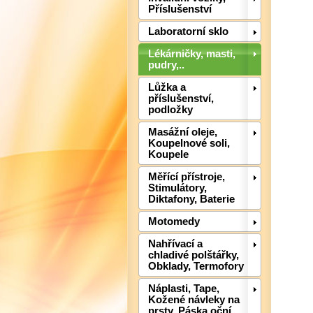
Příslušenství
Laboratorní sklo
Lékárničky, masti,
pudry,..
Lůžka a
příslušenství,
podložky
Masážní oleje,
Koupelnové soli,
Koupele
Měřící přístroje,
Stimulátory,
Diktafony, Baterie
Motomedy
Nahřívací a
chladivé polštářky,
Obklady, Termofory
Náplasti, Tape,
Kožené návleky na
prsty, Páska oční