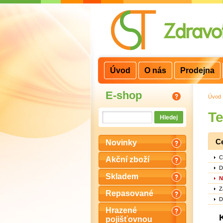
3
2
1
Úvod
O nás
Prodejna
E-shop
Úvod
Te
C
Novinky
C
Akční zboží
D
Skladem
N
Z
Repasované
D
Hrazené
pojišťovnou