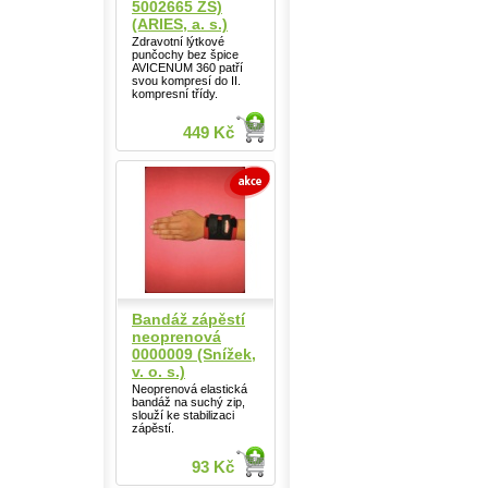
5002665 ZŠ)
(ARIES, a. s.)
Zdravotní lýtkové
punčochy bez špice
AVICENUM 360 patří
svou kompresí do II.
kompresní třídy.
449 Kč
Bandáž zápěstí
neoprenová
0000009 (Snížek,
v. o. s.)
Neoprenová elastická
bandáž na suchý zip,
slouží ke stabilizaci
zápěstí.
93 Kč