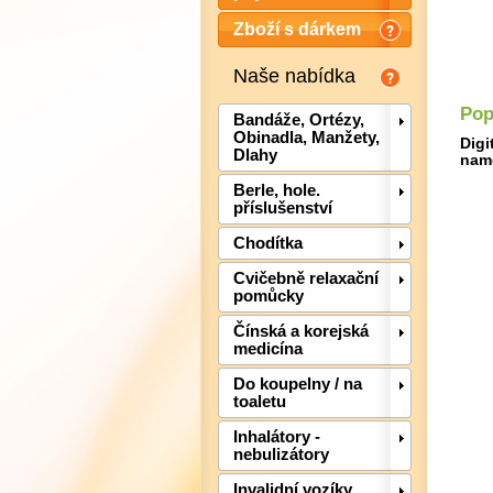
Zboží s dárkem
Naše nabídka
Pop
Bandáže, Ortézy,
Obinadla, Manžety,
Digi
Dlahy
nam
Berle, hole.
příslušenství
Chodítka
Cvičebně relaxační
pomůcky
Čínská a korejská
medicína
Do koupelny / na
toaletu
Inhalátory -
nebulizátory
Invalidní vozíky,