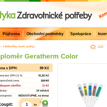
Půjčovna
Obchodní podmínky
Spolupráce
Inze
>
Lékárničky, masti, pudry,..
Zpět
ploměr Geratherm Color
ena s DPH:
99 Kč
ena bez DPH 21 %:
81,82 Kč
oporučená cena:
110 Kč
ákupem ušetříte:
11 Kč
áruka:
24 měsíců
ostupnost:
NEDOSTUPNÉ, na dotaz
Koupit:
ks