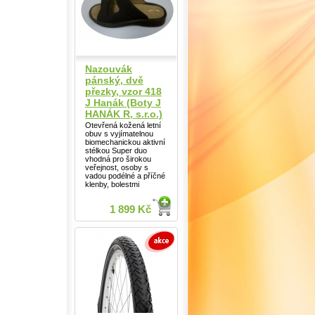
Nazouvák
pánský, dvě
přezky, vzor 418
J Hanák (Boty J
HANÁK R, s.r.o.)
Otevřená kožená letní
obuv s vyjímatelnou
biomechanickou aktivní
stélkou Super duo
vhodná pro širokou
veřejnost, osoby s
vadou podélné a příčné
klenby, bolestmi
1 899 Kč