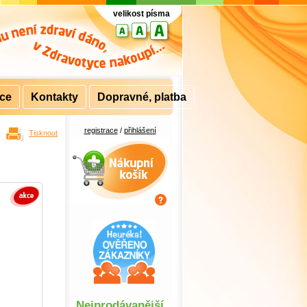
velikost písma
rce
Kontakty
Dopravné, platba
registrace
/
přihlášení
Tisknout
Nákupní košík
Nejprodávanější