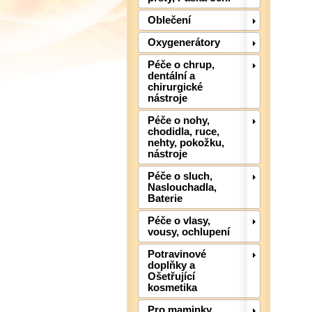
Oblečení
Oxygenerátory
Péče o chrup,
dentální a
chirurgické
nástroje
Péče o nohy,
chodidla, ruce,
nehty, pokožku,
nástroje
Péče o sluch,
Naslouchadla,
Baterie
Péče o vlasy,
vousy, ochlupení
Potravinové
doplňky a
Ošetřující
kosmetika
Pro maminky