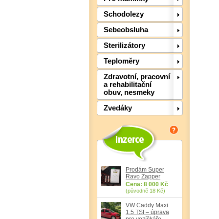
Schodolezy
Sebeobsluha
Sterilizátory
Teploměry
Zdravotní, pracovní
a rehabilitační
obuv, nesmeky
Zvedáky
Prodám Super
Ravo Zapper
Cena: 8 000 Kč
(původně 18 Kč)
VW Caddy Maxi
1.5 TSI – úprava
pro vozíčkáře,