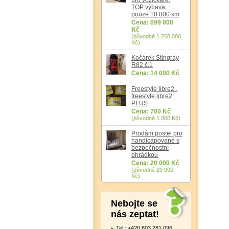
TOP výbava,
pouze 10 800 km
Cena: 699 000
Kč
(původně 1 250 000
Kč)
Kočárek Stingray
R82 č.1
Cena: 14 000 Kč
Freestyle libre2 ,
freestyle libre2
PLUS
Cena: 700 Kč
(původně 1 800 Kč)
Prodám postel pro
handicapované s
bezpečnostní
ohrádkou
Cena: 20 000 Kč
(původně 29 000
Kč)
Nebojte se
nás zeptat!
Tel.: +420 603 281 096