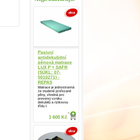
Pasivní
antidekubitní
pěnová matrace
LUX P + SAFR
(SÚKL: 07-
5010271) -
REPAS
Matrace je jednostranná
ze studené prořezané
pěny, vhodná pro
prevenci vzniku
dekubitů a rizikovou
třídu I.
1 600 Kč