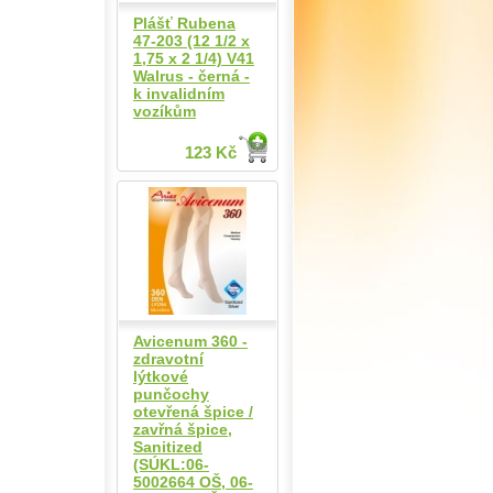
Plášť Rubena
47-203 (12 1/2 x
1,75 x 2 1/4) V41
Walrus - černá -
k invalidním
vozíkům
123 Kč
Avicenum 360 -
zdravotní
lýtkové
punčochy
otevřená špice /
zavřná špice,
Sanitized
(SÚKL:06-
5002664 OŠ, 06-