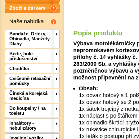
Zboží s dárkem
Naše nabídka
Popis produktu
Bandáže, Ortézy,
Obinadla, Manžety,
Výbava motolékárničky p
Dlahy
nepromokavém kortexové
Berle, hole.
přílohy č. 14 vyhlášky č.
příslušenství
283/2009 Sb. a vyhlášky 
Chodítka
pozměněnou výbavu a vyb
možnost připevnění na 2
Cvičebně relaxační
pomůcky
Obsah:
Čínská a korejská
1x obvaz hotový s 1 pol
Det
medicína
1x obvaz hotový se 2 po
1x šátek trojcípý z netka
Do koupelny / na
toaletu
1x náplast s polštářke
1x obinadlo škrtící pr
Inhalátory -
nebulizátory
1x rukavice chirurgické 
1x leták o postupu při 
Invalidní vozíky,