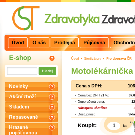
Úvod
O nás
Prodejna
Půjčovna
Obchodn
E-shop
Úvod
>
Sterilizátory
>
Pro dopravu ČR
Motolékárnička
Cena s DPH:
106
Novinky
Cena bez DPH 21 %:
87,
Akční zboží
Doporučená cena:
12
Skladem
Nákupem ušetříte:
1
Dostupnost:
Skl
Repasované
Koupit:
ks
Hrazené
pojišťovnou