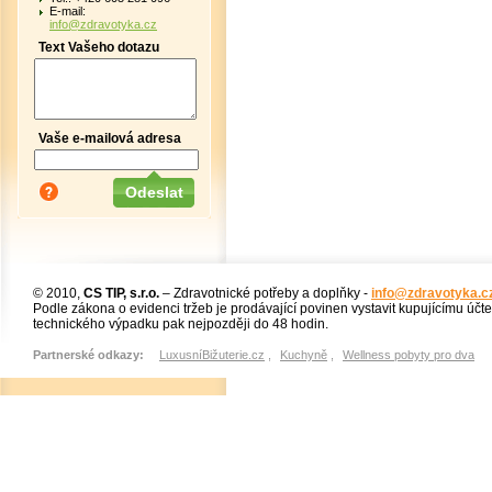
E-mail:
info@zdravotyka.cz
Text Vašeho dotazu
Vaše e-mailová adresa
© 2010,
CS TIP, s.r.o.
– Zdravotnické potřeby a doplňky -
info@zdravotyka.c
Podle zákona o evidenci tržeb je prodávající povinen vystavit kupujícímu účt
technického výpadku pak nejpozději do 48 hodin.
Partnerské odkazy:
LuxusníBižuterie.cz
,
Kuchyně
,
Wellness pobyty pro dva