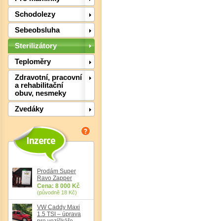
Schodolezy
Sebeobsluha
Sterilizátory
Det
Teploměry
Zdravotní, pracovní
a rehabilitační
obuv, nesmeky
Zvedáky
Prodám Super
Ravo Zapper
Cena: 8 000 Kč
Det
(původně 18 Kč)
VW Caddy Maxi
1.5 TSI – úprava
pro vozíčkáře,