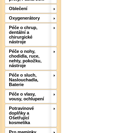
Oblečení
Oxygenerátory
Péče o chrup,
dentální a
chirurgické
nástroje
Péče o nohy,
chodidla, ruce,
nehty, pokožku,
nástroje
Det
Péče o sluch,
Naslouchadla,
Baterie
Péče o vlasy,
vousy, ochlupení
Potravinové
doplňky a
Ošetřující
kosmetika
Pro maminky