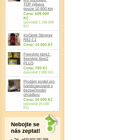
TOP výbava,
pouze 10 800 km
Cena: 699 000
Kč
(původně 1 250 000
Kč)
Kočárek Stingray
R82 č.1
Cena: 14 000 Kč
Freestyle libre2 ,
freestyle libre2
PLUS
Cena: 700 Kč
(původně 1 800 Kč)
Prodám postel pro
handicapované s
bezpečnostní
ohrádkou
Cena: 20 000 Kč
(původně 29 000
Kč)
Nebojte se
nás zeptat!
Tel.: +420 603 281 096