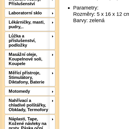
Příslušenství
Parametry:
Laboratorní sklo
Rozměry: 5 x 16 x 12 c
Barvy: zelená
Lékárničky, masti,
pudry,..
Det
Lůžka a
příslušenství,
podložky
Masážní oleje,
Koupelnové soli,
Koupele
Měřící přístroje,
Stimulátory,
Diktafony, Baterie
Motomedy
Nahřívací a
chladivé polštářky,
Obklady, Termofory
Det
Náplasti, Tape,
Kožené návleky na
prsty, Páska oční