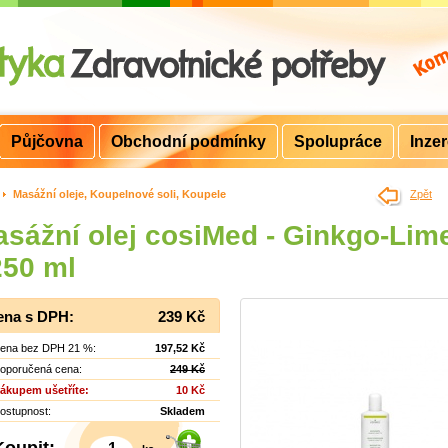
Půjčovna
Obchodní podmínky
Spolupráce
Inze
>
Masážní oleje, Koupelnové soli, Koupele
Zpět
sážní olej cosiMed - Ginkgo-Lim
250 ml
ena s DPH:
239 Kč
ena bez DPH 21 %:
197,52 Kč
oporučená cena:
249 Kč
ákupem ušetříte:
10 Kč
ostupnost:
Skladem