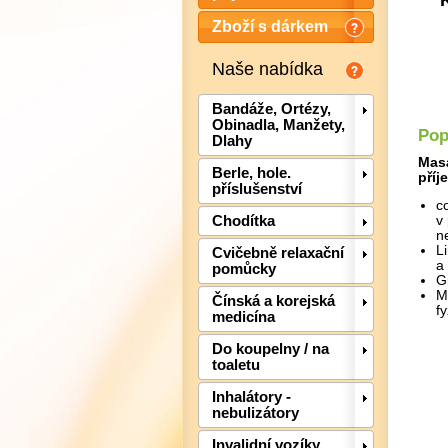
Zboží s dárkem
Naše nabídka
Bandáže, Ortézy,
Obinadla, Manžety,
Pop
Dlahy
Masá
Berle, hole.
příj
příslušenství
c
Chodítka
v
n
L
Cvičebně relaxační
a
pomůcky
G
M
Čínská a korejská
f
medicína
Do koupelny / na
toaletu
Inhalátory -
nebulizátory
Invalidní vozíky,