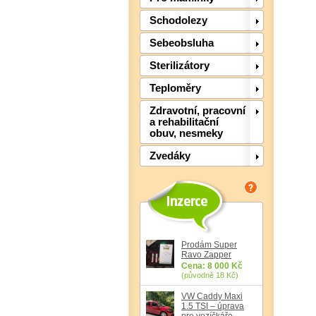
Schodolezy
Sebeobsluha
Sterilizátory
Teploměry
Zdravotní, pracovní
a rehabilitační
obuv, nesmeky
Zvedáky
Prodám Super
Ravo Zapper
Cena: 8 000 Kč
(původně 18 Kč)
VW Caddy Maxi
1.5 TSI – úprava
pro vozíčkáře,