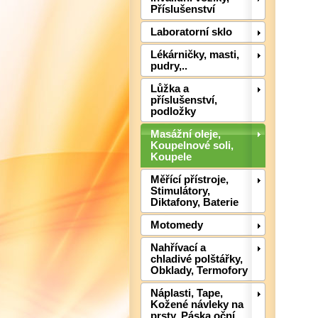
Příslušenství
Laboratorní sklo
Lékárničky, masti,
pudry,..
Lůžka a
příslušenství,
podložky
Masážní oleje,
Koupelnové soli,
Koupele
Měřící přístroje,
Stimulátory,
Diktafony, Baterie
Motomedy
Nahřívací a
chladivé polštářky,
Obklady, Termofory
Náplasti, Tape,
Kožené návleky na
prsty, Páska oční