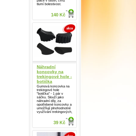
palce v obuvi, čímž
tlumí bolestivost.
140 Kč
Náhradní
koncovky na
trekingové hole -
botička
Gumová koncovka na
trekingové hole
"botička" - 1 pár v
sáčku. Slouží jako
náhradní díly, za
opotřebené koncovky a
umožňují plnohodnotné
využívání trekingových,
39 Kč