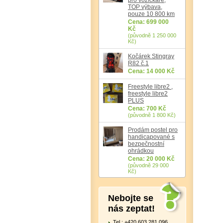
TOP výbava,
pouze 10 800 km
Cena: 699 000
Kč
(původně 1 250 000
Kč)
Kočárek Stingray
R82 č.1
Cena: 14 000 Kč
Freestyle libre2 ,
freestyle libre2
PLUS
Cena: 700 Kč
(původně 1 800 Kč)
Prodám postel pro
handicapované s
bezpečnostní
ohrádkou
Cena: 20 000 Kč
(původně 29 000
Kč)
Nebojte se
nás zeptat!
Tel.: +420 603 281 096