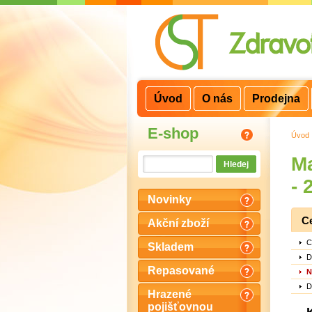
3
2
1
Úvod
O nás
Prodejna
E-shop
Úvod
Ma
- 
Novinky
C
Akční zboží
C
Skladem
D
Repasované
N
D
Hrazené
pojišťovnou