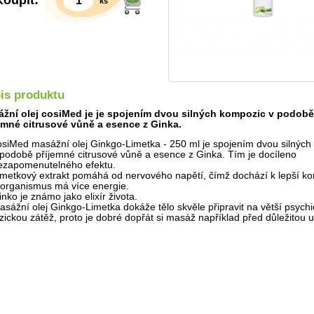
Koupit:
ks
is produktu
žní olej cosiMed je je spojením dvou silných kompozic v podobě
emné citrusové vůně a esence z Ginka.
osiMed masážní olej Ginkgo-Limetka - 250 ml je spojením dvou silných
 podobě příjemné citrusové vůně a esence z Ginka. Tím je docíleno
ezapomenutelného efektu.
imetkový extrakt pomáhá od nervového napětí, čímž dochází k lepší ko
Detail
 organismus má více energie.
inko je známo jako elixír života.
asážní olej Ginkgo-Limetka dokáže tělo skvěle připravit na větší psychi
yzickou zátěž, proto je dobré dopřát si masáž například před důležitou 