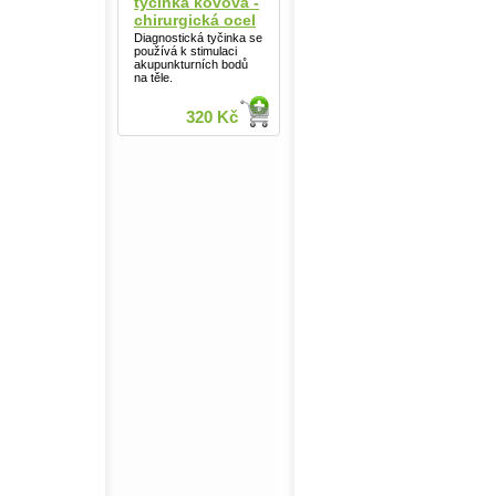
tyčinka kovová -
chirurgická ocel
Diagnostická tyčinka se
používá k stimulaci
akupunkturních bodů
na těle.
320 Kč