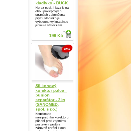
kladívko - BUCK
Nerez ocel,, hlava je na
obou poklepových
stranách zakončena
pryží, kladívko je
vybaveno vyjímatelnou
jehlou a štětečkem.
199 Kč
Silikonový
korektor palce -
bunion
separátor - 2ks
(SANOMED,
spol. s r.o.)
Kombinace
meziprstního korektoru
působí proti vadnému
postavení prstů a
zároveň chrání kloub