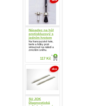
Násadec na hůl
protiskluzový s
jedním hrotem
Na francouzské hole,
berle a hůlky proti
sklouznutí na náledí a
zmrzlém sněhu.
117 Kč
SU JOK
Diagnostická