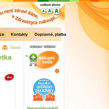
velikost písma
rce
Kontakty
Dopravné, platba
registrace
/
přihlášení
Tisknout
Nákupní košík
etka
Nejprodávanější