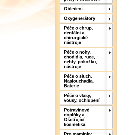
Oblečení
Oxygenerátory
Péče o chrup,
dentální a
chirurgické
nástroje
Péče o nohy,
chodidla, ruce,
nehty, pokožku,
nástroje
Péče o sluch,
Naslouchadla,
Baterie
Péče o vlasy,
vousy, ochlupení
Potravinové
doplňky a
Ošetřující
kosmetika
Pro maminky