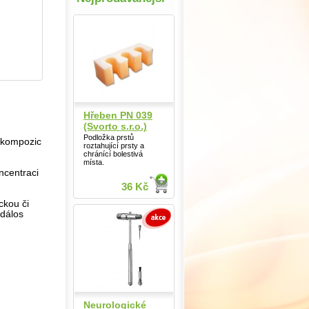
Hřeben PN 039
(Svorto s.r.o.)
Podložka prstů
 kompozic
roztahující prsty a
chránící bolestivá
místa.
ncentraci
36 Kč
ckou či
událos
Neurologické