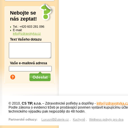
Nebojte se
nás zeptat!
Tel.: +420 603 281 096
E-mail:
info@zdravotyka.cz
Text Vašeho dotazu
Vaše e-mailová adresa
© 2010,
CS TIP, s.r.o.
– Zdravotnické potřeby a doplňky -
info@zdravotyka.c
Podle zákona o evidenci tržeb je prodávající povinen vystavit kupujícímu účt
technického výpadku pak nejpozději do 48 hodin.
Partnerské odkazy:
LuxusníBižuterie.cz
,
Kuchyně
,
Wellness pobyty pro dva