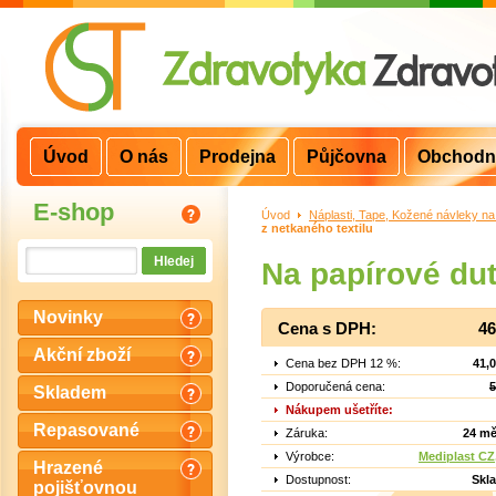
Úvod
O nás
Prodejna
Půjčovna
Obchodn
E-shop
Úvod
>
Náplasti, Tape, Kožené návleky na
z netkaného textilu
Na papírové du
Novinky
Cena s DPH:
46
Akční zboží
Cena bez DPH 12 %:
41,
Doporučená cena:
5
Skladem
Nákupem ušetříte:
Repasované
Záruka:
24 mě
Výrobce:
Mediplast CZ,
Hrazené
Dostupnost:
Skl
pojišťovnou