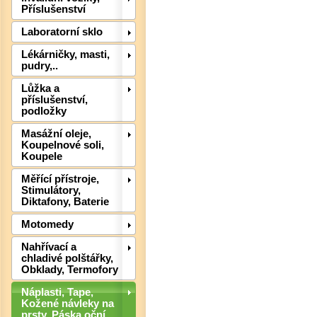
Příslušenství
Laboratorní sklo
Lékárničky, masti,
pudry,..
Lůžka a
příslušenství,
podložky
Det
Masážní oleje,
Koupelnové soli,
Koupele
Měřící přístroje,
Stimulátory,
Diktafony, Baterie
Motomedy
Nahřívací a
chladivé polštářky,
Obklady, Termofory
Náplasti, Tape,
Kožené návleky na
prsty, Páska oční