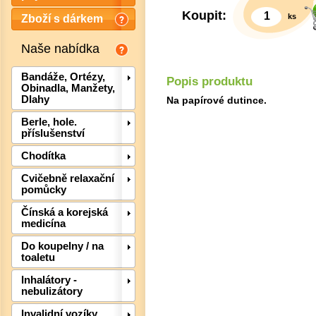
Koupit:
ks
Zboží s dárkem
Naše nabídka
Bandáže, Ortézy,
Popis produktu
Obinadla, Manžety,
Dlahy
Na papírové dutince.
Berle, hole.
příslušenství
Chodítka
Cvičebně relaxační
pomůcky
Čínská a korejská
medicína
Det
Do koupelny / na
toaletu
Inhalátory -
nebulizátory
Invalidní vozíky,