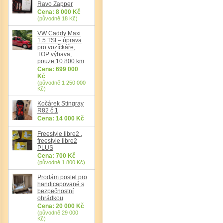
Ravo Zapper
Cena: 8 000 Kč
(původně 18 Kč)
VW Caddy Maxi
1.5 TSI – úprava
pro vozíčkáře,
TOP výbava,
pouze 10 800 km
Cena: 699 000
Kč
(původně 1 250 000
Kč)
Kočárek Stingray
R82 č.1
Cena: 14 000 Kč
Det
Freestyle libre2 ,
freestyle libre2
PLUS
Cena: 700 Kč
(původně 1 800 Kč)
Prodám postel pro
handicapované s
bezpečnostní
ohrádkou
Cena: 20 000 Kč
(původně 29 000
Kč)