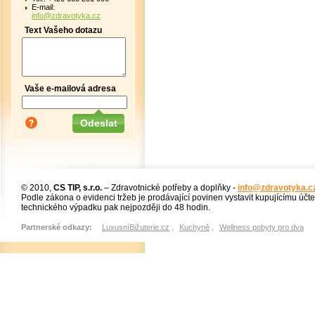
E-mail:
info@zdravotyka.cz
Text Vašeho dotazu
Vaše e-mailová adresa
© 2010,
CS TIP, s.r.o.
– Zdravotnické potřeby a doplňky -
info@zdravotyka.c
Podle zákona o evidenci tržeb je prodávající povinen vystavit kupujícímu účt
technického výpadku pak nejpozději do 48 hodin.
Partnerské odkazy:
LuxusníBižuterie.cz
,
Kuchyně
,
Wellness pobyty pro dva