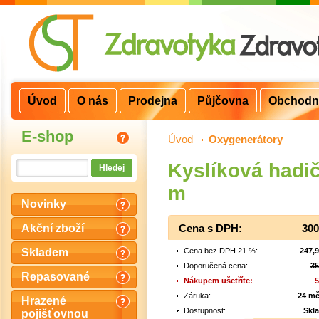
Úvod
O nás
Prodejna
Půjčovna
Obchodn
E-shop
Úvod
>
Oxygenerátory
Kyslíková hadič
m
Novinky
Akční zboží
Cena s DPH:
300
Cena bez DPH 21 %:
247,
Skladem
Doporučená cena:
35
Repasované
Nákupem ušetříte:
5
Záruka:
24 mě
Hrazené
Dostupnost:
Skl
pojišťovnou