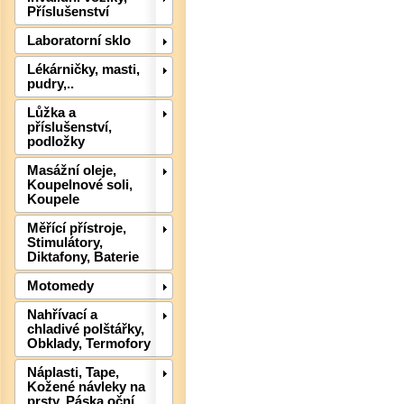
Příslušenství
Laboratorní sklo
Lékárničky, masti,
pudry,..
Lůžka a
příslušenství,
podložky
Masážní oleje,
Koupelnové soli,
Koupele
Det
Měřící přístroje,
Stimulátory,
Diktafony, Baterie
Motomedy
Nahřívací a
chladivé polštářky,
Obklady, Termofory
Náplasti, Tape,
Kožené návleky na
prsty, Páska oční