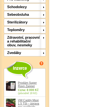
Schodolezy
Sebeobsluha
Sterilizátory
Det
Teploměry
Zdravotní, pracovní
a rehabilitační
obuv, nesmeky
Zvedáky
Prodám Super
Det
Ravo Zapper
Cena: 8 000 Kč
(původně 18 Kč)
VW Caddy Maxi
1.5 TSI – úprava
pro vozíčkáře,