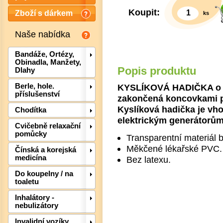
Koupit:
Zboží s dárkem
ks
Naše nabídka
Bandáže, Ortézy,
Obinadla, Manžety,
Popis produktu
Dlahy
KYSLÍKOVÁ HADIČKA o dé
Berle, hole.
příslušenství
zakončená koncovkami pr
Kyslíková hadička je vh
Chodítka
elektrickým generátorům
Cvičebně relaxační
pomůcky
Transparentní materiál b
Měkčené lékařské PVC.
Čínská a korejská
medicína
Bez latexu.
Det
Do koupelny / na
toaletu
Inhalátory -
nebulizátory
Invalidní vozíky,