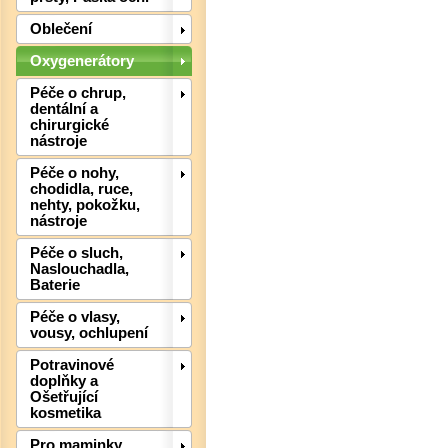
Det
Oblečení
Oxygenerátory
Péče o chrup,
dentální a
chirurgické
nástroje
Péče o nohy,
chodidla, ruce,
nehty, pokožku,
nástroje
Det
Péče o sluch,
Naslouchadla,
Baterie
Péče o vlasy,
vousy, ochlupení
Potravinové
doplňky a
Ošetřující
kosmetika
Pro maminky