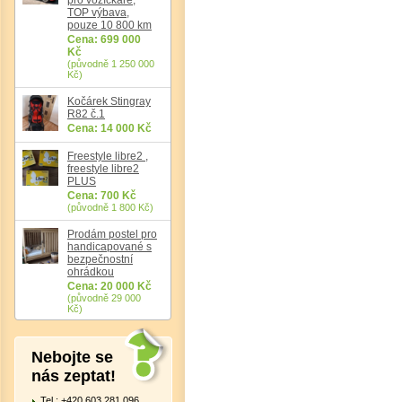
TOP výbava,
pouze 10 800 km
Cena: 699 000
Kč
(původně 1 250 000
Kč)
Kočárek Stingray
R82 č.1
Cena: 14 000 Kč
Freestyle libre2 ,
freestyle libre2
PLUS
Cena: 700 Kč
(původně 1 800 Kč)
Prodám postel pro
handicapované s
bezpečnostní
ohrádkou
Cena: 20 000 Kč
(původně 29 000
Kč)
Nebojte se
nás zeptat!
Tel.: +420 603 281 096