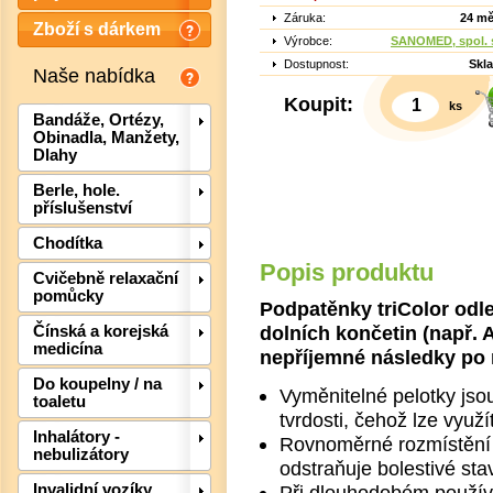
Záruka:
24 mě
Zboží s dárkem
Výrobce:
SANOMED, spol. s
Dostupnost:
Skl
Naše nabídka
Koupit:
ks
Bandáže, Ortézy,
Obinadla, Manžety,
Dlahy
Berle, hole.
příslušenství
Chodítka
Det
Popis produktu
Cvičebně relaxační
pomůcky
Podpatěnky triColor odle
dolních končetin (např. Ac
Čínská a korejská
medicína
nepříjemné následky po
Do koupelny / na
Vyměnitelné pelotky jsou
toaletu
tvrdosti, čehož lze využí
Inhalátory -
Rovnoměrné rozmístění t
nebulizátory
odstraňuje bolestivé sta
Invalidní vozíky,
Při dlouhodobém používá