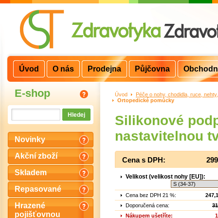
Úvod
O nás
Prodejna
Půjčovna
Obchodn
E-shop
Úvod
>
Péče o nohy, chodidla, ruce, nehty
Ortopedické pomůcky
Silikonové podp
nastavitelnou t
Novinky
Akční zboží
Cena s DPH:
299
Skladem
Velikost (velikost nohy [EU]):
Repasované
Cena bez DPH 21 %:
247,
Hrazené
Doporučená cena:
31
pojišťovnou
Nákupem ušetříte:
1