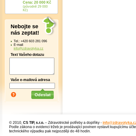
Cena: 20 000 Kč
(původně 29 000
Kč)
Nebojte se
nás zeptat!
Tel.: +420 603 281 096
E-mail:
info@zdravotyka.cz
Text Vašeho dotazu
Vaše e-mailová adresa
© 2010,
CS TIP, s.r.o.
– Zdravotnické potřeby a doplňky -
info@zdravotyka.c
Podle zákona o evidenci tržeb je prodávající povinen vystavit kupujícímu účt
technického výpadku pak nejpozději do 48 hodin.