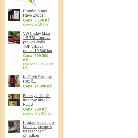
Prodám Super
Ravo Zapper
Cena: 8 000 Kč
(původně 18 Kč)
VW Caddy Maxi
1.5 TSI – úprava
pro vozíčkáře,
TOP výbava,
pouze 10 800 km
Cena: 699 000
Kč
(původně 1 250 000
Kč)
Kočárek Stingray
R82 č.1
Cena: 14 000 Kč
Freestyle libre2 ,
freestyle libre2
PLUS
Cena: 700 Kč
(původně 1 800 Kč)
Prodám postel pro
handicapované s
bezpečnostní
ohrádkou