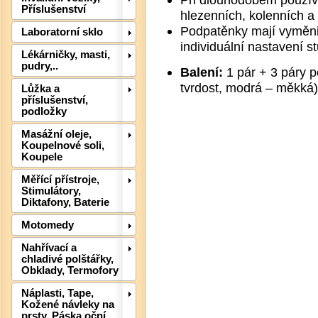
Příslušenství
hlezenních, kolenních a 
Podpatěnky mají vyměnit
Laboratorní sklo
Det
individuální nastavení s
Lékárničky, masti,
pudry,..
Balení:
1 pár + 3 páry pe
tvrdost, modrá – měkká)
Lůžka a
příslušenství,
podložky
Masážní oleje,
Koupelnové soli,
Koupele
Měřící přístroje,
Stimulátory,
Diktafony, Baterie
Motomedy
Nahřívací a
chladivé polštářky,
Obklady, Termofory
Det
Náplasti, Tape,
Kožené návleky na
prsty, Páska oční