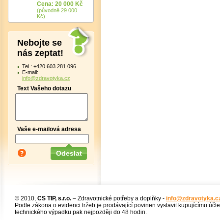
Cena: 20 000 Kč
(původně 29 000
Kč)
Nebojte se
nás zeptat!
Tel.: +420 603 281 096
E-mail:
info@zdravotyka.cz
Text Vašeho dotazu
Vaše e-mailová adresa
© 2010,
CS TIP, s.r.o.
– Zdravotnické potřeby a doplňky -
info@zdravotyka.c
Podle zákona o evidenci tržeb je prodávající povinen vystavit kupujícímu účt
technického výpadku pak nejpozději do 48 hodin.