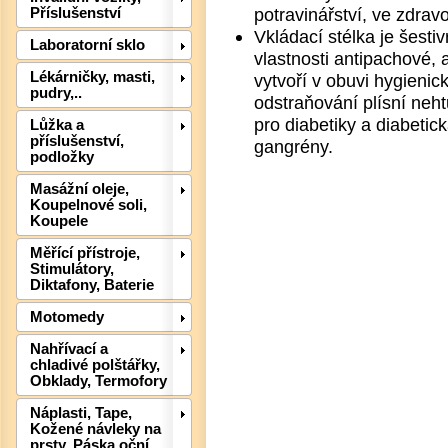
potravinářství, ve zdravo
Příslušenství
Vkládací stélka je šest
Laboratorní sklo
vlastnosti antipachové, a
Lékárničky, masti,
vytvoří v obuvi hygienick
pudry,..
Det
odstraňování plísní neh
pro diabetiky a diabetick
Lůžka a
příslušenství,
gangrény.
podložky
Masážní oleje,
Koupelnové soli,
Koupele
Měřící přístroje,
Stimulátory,
Diktafony, Baterie
Motomedy
Nahřívací a
chladivé polštářky,
Obklady, Termofory
Náplasti, Tape,
Kožené návleky na
prsty, Páska oční