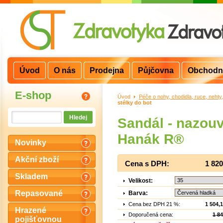
Úvod
O nás
Prodejna
Půjčovna
Obchodn
E-shop
Úvod
>
Péče o nohy, chodidla, ruce, nehty
stélky do bot
Sandál - nazou
Hanák R®
Novinky
Akční zboží
Cena s DPH:
1 82
Skladem
Velikost:
Repasované
Barva:
Cena bez DPH 21 %:
1 504,
Hrazené
Doporučená cena:
1 8
pojišťovnou