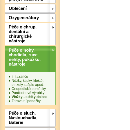
Det
Oblečení
Oxygenerátory
Péče o chrup,
dentální a
chirurgické
nástroje
Péče o nohy,
chodidla, ruce,
nehty, pokožku,
nástroje
Infrazářiče
Nůžky, štipky, kleště,
pinzety, rašple apod.
Ortopedické pomůcky
Punčochové výrobky
Vložky - stélky do bot
Det
Zdravotní ponožky
Péče o sluch,
Naslouchadla,
Baterie