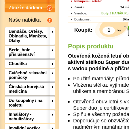
Nákupem ušetříte:
2
Zboží s dárkem
Záruka:
24 mě
Výrobce:
Boty J HANÁK R, s
Naše nabídka
Dostupnost:
Skl
Koupit:
ks
Bandáže, Ortézy,
Obinadla, Manžety,
Dlahy
Popis produktu
Berle, hole.
příslušenství
Otevřená kožená letní o
aktivní stélkou Super d
Chodítka
s vadou podélné a příčné
Cvičebně relaxační
pomůcky
Použité materiály: příro
Det
Vložena stélka: vyjímate
Čínská a korejská
uhlíkem a membránou
medicína
Do koupelny / na
Otevřená obuv letní s v
toaletu
Super duo je certifikova
Splňuje všechny požadav
Inhalátory -
nebulizátory
Doporučuje se obzvlášt
nadměrným namáháním do
Invalidní vozíky,