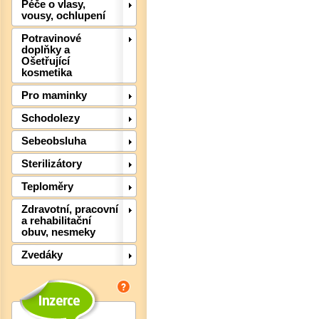
Péče o vlasy,
vousy, ochlupení
Potravinové
doplňky a
Ošetřující
kosmetika
Pro maminky
Schodolezy
Sebeobsluha
Sterilizátory
Det
Teploměry
Zdravotní, pracovní
a rehabilitační
obuv, nesmeky
Zvedáky