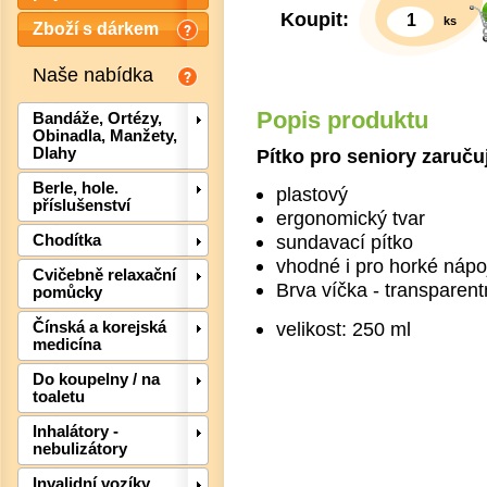
Koupit:
ks
Zboží s dárkem
Naše nabídka
Popis produktu
Bandáže, Ortézy,
Obinadla, Manžety,
Pítko pro seniory zaručuj
Dlahy
Berle, hole.
plastový
příslušenství
ergonomický tvar
sundavací pítko
Chodítka
vhodné i pro horké nápo
Cvičebně relaxační
Brva víčka - transparent
pomůcky
Det
velikost: 250 ml
Čínská a korejská
medicína
Do koupelny / na
toaletu
Inhalátory -
nebulizátory
Invalidní vozíky,