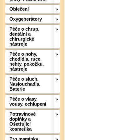
Oblečení
Oxygenerátory
Péče o chrup,
Det
dentální a
chirurgické
nástroje
Péče o nohy,
chodidla, ruce,
nehty, pokožku,
nástroje
Péče o sluch,
Naslouchadla,
Baterie
Péče o vlasy,
vousy, ochlupení
Det
Potravinové
doplňky a
Ošetřující
kosmetika
Pro maminky