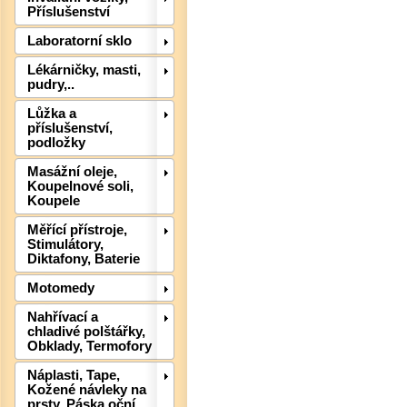
Příslušenství
Laboratorní sklo
Lékárničky, masti,
pudry,..
Lůžka a
příslušenství,
podložky
Masážní oleje,
Koupelnové soli,
Det
Koupele
Měřící přístroje,
Stimulátory,
Diktafony, Baterie
Motomedy
Nahřívací a
chladivé polštářky,
Obklady, Termofory
Náplasti, Tape,
Kožené návleky na
prsty, Páska oční