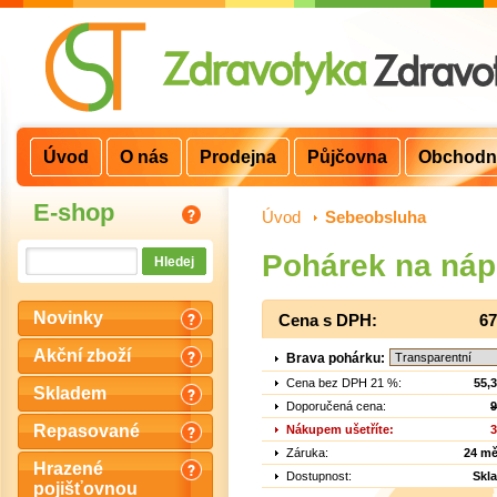
Úvod
O nás
Prodejna
Půjčovna
Obchodn
E-shop
Úvod
>
Sebeobsluha
Pohárek na náp
Novinky
Cena s DPH:
67
Akční zboží
Brava pohárku:
Cena bez DPH 21 %:
55,
Skladem
Doporučená cena:
9
Repasované
Nákupem ušetříte:
3
Záruka:
24 mě
Hrazené
Dostupnost:
Skl
pojišťovnou