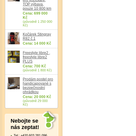
TOP výbava,
pouze 10 800 km
Cena: 699 000
Det
Kč
(původně 1 250 000
Kč)
Kočárek Stingray
R82 č.1
Cena: 14 000 Kč
Freestyle libre2 ,
freestyle libre2
PLUS
Cena: 700 Kč
(původně 1 800 Kč)
Prodám postel pro
handicapované s
bezpečnostní
ohrádkou
Cena: 20 000 Kč
(původně 29 000
Kč)
Nebojte se
nás zeptat!
Tel.: +420 603 281 096