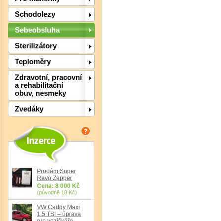
Schodolezy
Sebeobsluha
Sterilizátory
Teploměry
Zdravotní, pracovní
a rehabilitační
obuv, nesmeky
Det
Zvedáky
Prodám Super
Ravo Zapper
Cena: 8 000 Kč
(původně 18 Kč)
VW Caddy Maxi
1.5 TSI – úprava
pro vozíčkáře,