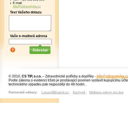
E-mail:
info@zdravotyka.cz
Text Vašeho dotazu
Vaše e-mailová adresa
© 2010,
CS TIP, s.r.o.
– Zdravotnické potřeby a doplňky -
info@zdravotyka.c
Podle zákona o evidenci tržeb je prodávající povinen vystavit kupujícímu účt
technického výpadku pak nejpozději do 48 hodin.
Partnerské odkazy:
LuxusníBižuterie.cz
,
Kuchyně
,
Wellness pobyty pro dva