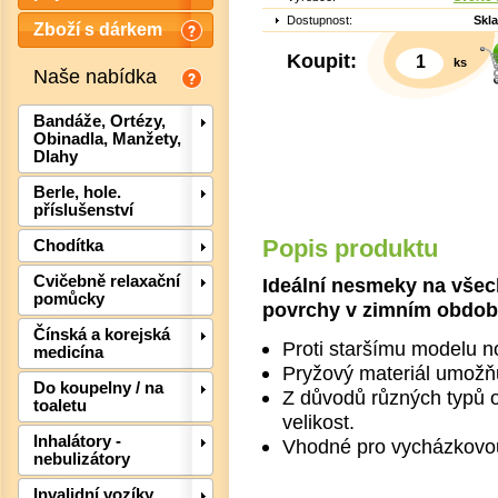
Dostupnost:
Skl
Zboží s dárkem
Koupit:
ks
Naše nabídka
Bandáže, Ortézy,
Obinadla, Manžety,
Dlahy
Berle, hole.
příslušenství
Popis produktu
Chodítka
Det
Cvičebně relaxační
Ideální nesmeky na všec
pomůcky
povrchy v zimním obdob
Čínská a korejská
Proti staršímu modelu no
medicína
Pryžový materiál umožň
Do koupelny / na
Z důvodů různých typů 
toaletu
velikost.
Inhalátory -
Vhodné pro vycházkovou
nebulizátory
Invalidní vozíky,