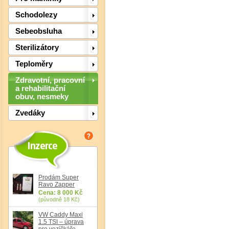
Schodolezy
Sebeobsluha
Sterilizátory
Teploměry
Zdravotní, pracovní
a rehabilitační
obuv, nesmeky
Det
Zvedáky
Prodám Super
Ravo Zapper
Cena: 8 000 Kč
(původně 18 Kč)
VW Caddy Maxi
1.5 TSI – úprava
pro vozíčkáře,