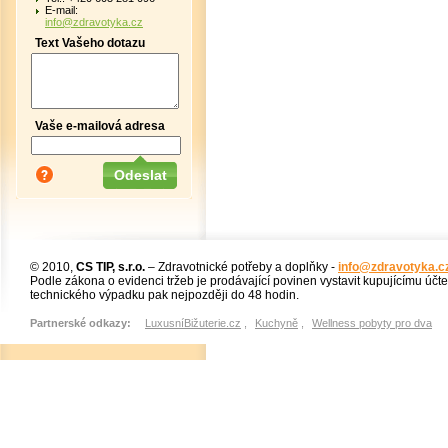
E-mail:
info@zdravotyka.cz
Text Vašeho dotazu
Vaše e-mailová adresa
© 2010,
CS TIP, s.r.o.
– Zdravotnické potřeby a doplňky -
info@zdravotyka.c
Podle zákona o evidenci tržeb je prodávající povinen vystavit kupujícímu účt
technického výpadku pak nejpozději do 48 hodin.
Partnerské odkazy:
LuxusníBižuterie.cz
,
Kuchyně
,
Wellness pobyty pro dva