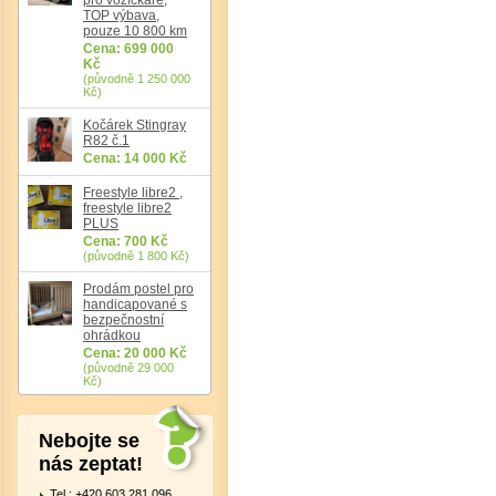
TOP výbava,
pouze 10 800 km
Det
Cena: 699 000
Kč
(původně 1 250 000
Kč)
Kočárek Stingray
R82 č.1
Cena: 14 000 Kč
Freestyle libre2 ,
freestyle libre2
PLUS
Cena: 700 Kč
(původně 1 800 Kč)
Prodám postel pro
handicapované s
bezpečnostní
ohrádkou
Cena: 20 000 Kč
(původně 29 000
Kč)
Nebojte se
nás zeptat!
Tel.: +420 603 281 096