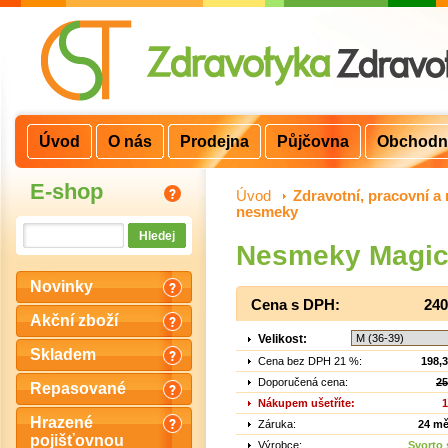
Úvod
O nás
Prodejna
Půjčovna
Obchodn
E-shop
Úvod
>
Zdravotní, pracovní a 
nesmeky
Nesmeky Magic P
Novinky
Cena s DPH:
240
Akční zboží
Velikost:
Skladem
Cena bez DPH 21 %:
198,
Doporučená cena:
25
Repasované
Nákupem ušetříte:
1
Hrazené
Záruka:
24 mě
pojišťovnou
Výrobce:
Svorto s