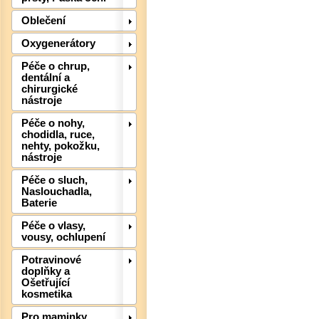
Oblečení
Det
Oxygenerátory
Péče o chrup,
dentální a
chirurgické
nástroje
Péče o nohy,
chodidla, ruce,
nehty, pokožku,
nástroje
Péče o sluch,
Naslouchadla,
Baterie
Péče o vlasy,
vousy, ochlupení
Potravinové
doplňky a
Ošetřující
Det
kosmetika
Pro maminky