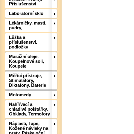
Příslušenství
Laboratorní sklo
Lékárničky, masti,
pudry,..
Lůžka a
Det
příslušenství,
podložky
Masážní oleje,
Koupelnové soli,
Koupele
Měřící přístroje,
Stimulátory,
Diktafony, Baterie
Motomedy
Nahřívací a
chladivé polštářky,
Obklady, Termofory
Náplasti, Tape,
Kožené návleky na
prsty, Páska oční