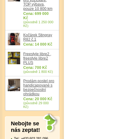
TOP výbava,
pouze 10 800 km
Cena: 699 000
Kč
(původně 1 250 000
Det
Kč)
Kočárek Stingray
R82 č.1
Cena: 14 000 Kč
Freestyle libre2 ,
freestyle libre2
PLUS
Cena: 700 Kč
(původně 1 800 Kč)
Prodám postel pro
handicapované s
bezpečnostní
ohrádkou
Cena: 20 000 Kč
(původně 29 000
Kč)
Nebojte se
nás zeptat!
Tel.: +420 603 281 096