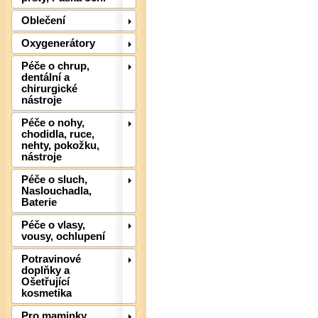
Oblečení
Oxygenerátory
Det
Péče o chrup,
dentální a
chirurgické
nástroje
Péče o nohy,
chodidla, ruce,
nehty, pokožku,
nástroje
Péče o sluch,
Naslouchadla,
Baterie
Péče o vlasy,
vousy, ochlupení
Det
Potravinové
doplňky a
Ošetřující
kosmetika
Pro maminky