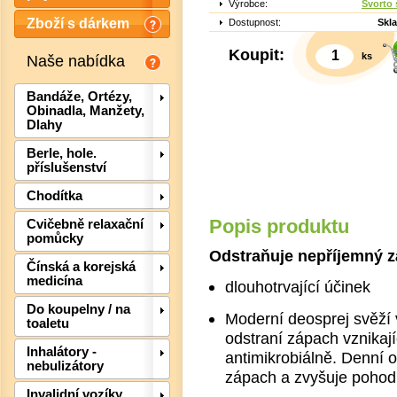
Výrobce:
Svorto s
Zboží s dárkem
Dostupnost:
Skl
Koupit:
ks
Naše nabídka
Bandáže, Ortézy,
Obinadla, Manžety,
Dlahy
Berle, hole.
příslušenství
Chodítka
Popis produktu
Cvičebně relaxační
pomůcky
Det
Odstraňuje nepříjemný 
Čínská a korejská
medicína
dlouhotrvající účinek
Do koupelny / na
Moderní deosprej svěží 
toaletu
odstraní zápach vznikaj
Inhalátory -
antimikrobiálně. Denní 
nebulizátory
zápach a zvyšuje pohod
Invalidní vozíky,