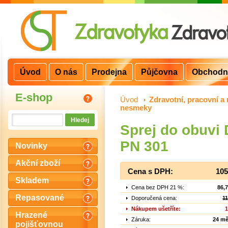
Úvod
O nás
Prodejna
Půjčovna
Obchodn
E-shop
Úvod
>
Zdravotní, pracovní a 
nesmeky
Sprej do obuvi
PN 301
Novinky
Akční zboží
Cena s DPH:
105
Skladem
Cena bez DPH 21 %:
86,
Repasované
Doporučená cena:
1
Nákupem ušetříte:
1
Hrazené
Záruka:
24 mě
pojišťovnou