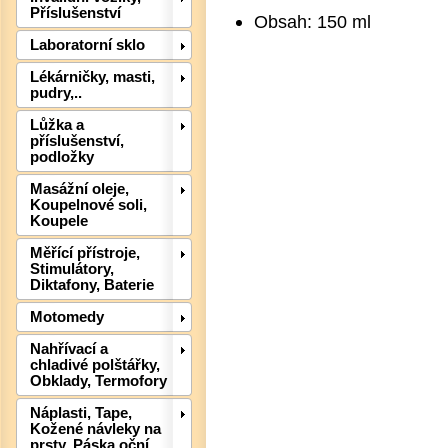
Příslušenství
Obsah: 150 ml
Laboratorní sklo
Lékárničky, masti,
pudry,..
Lůžka a
příslušenství,
podložky
Det
Masážní oleje,
Koupelnové soli,
Koupele
Měřící přístroje,
Stimulátory,
Diktafony, Baterie
Motomedy
Nahřívací a
chladivé polštářky,
Obklady, Termofory
Náplasti, Tape,
Kožené návleky na
prsty, Páska oční