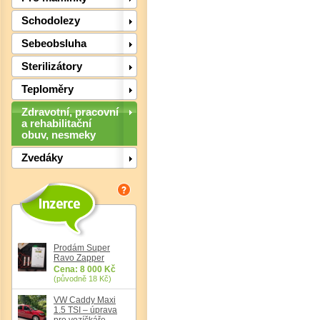
Schodolezy
Sebeobsluha
Sterilizátory
Teploměry
Det
Zdravotní, pracovní
a rehabilitační
obuv, nesmeky
Zvedáky
Prodám Super
Ravo Zapper
Cena: 8 000 Kč
(původně 18 Kč)
VW Caddy Maxi
1.5 TSI – úprava
pro vozíčkáře,