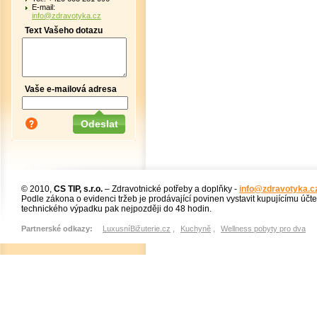
E-mail:
info@zdravotyka.cz
Text Vašeho dotazu
Vaše e-mailová adresa
© 2010,
CS TIP, s.r.o.
– Zdravotnické potřeby a doplňky -
info@zdravotyka.c
Podle zákona o evidenci tržeb je prodávající povinen vystavit kupujícímu účt
technického výpadku pak nejpozději do 48 hodin.
Partnerské odkazy:
LuxusníBižuterie.cz
,
Kuchyně
,
Wellness pobyty pro dva