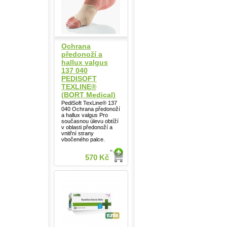
Ochrana
předonoží a
hallux valgus
137 040
PEDISOFT
TEXLINE®
(BORT Medical)
PediSoft TexLine® 137
040 Ochrana předonoží
a hallux valgus Pro
současnou úlevu obtíží
v oblasti předonoží a
vnitřní strany
vbočeného palce.
570 Kč