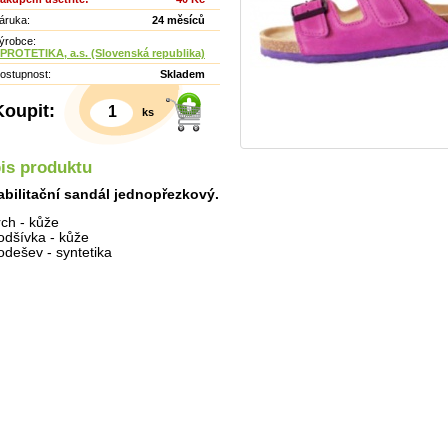
áruka:
24 měsíců
ýrobce:
PROTETIKA, a.s. (Slovenská republika)
ostupnost:
Skladem
Koupit:
ks
is produktu
bilitační sandál jednopřezkový.
rch - kůže
odšívka - kůže
odešev - syntetika
Detail