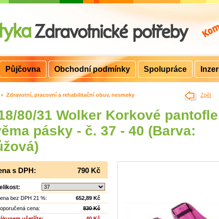
Půjčovna
Obchodní podmínky
Spolupráce
Inze
>
Zdravotní, pracovní a rehabilitační obuv, nesmeky
Zpět
18/80/31 Wolker Korkové pantofle
ěma pásky - č. 37 - 40 (Barva:
ůžová)
ena s DPH:
790 Kč
elikost:
ena bez DPH 21 %:
652,89 Kč
oporučená cena:
830 Kč
ákupem ušetříte:
40 Kč