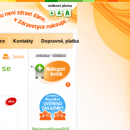
velikost písma
rce
Kontakty
Dopravné, platba
registrace
/
přihlášení
Tisknout
Nákupní košík
 se
Nejprodávanější