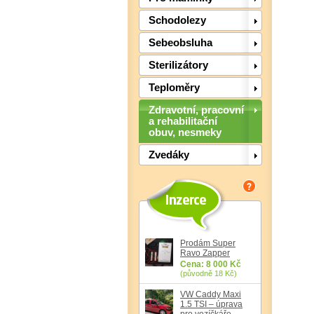
Schodolezy
Sebeobsluha
Sterilizátory
Teploměry
Zdravotní, pracovní
a rehabilitační
obuv, nesmeky
Zvedáky
Prodám Super
Ravo Zapper
Cena: 8 000 Kč
(původně 18 Kč)
VW Caddy Maxi
1.5 TSI – úprava
pro vozíčkáře,