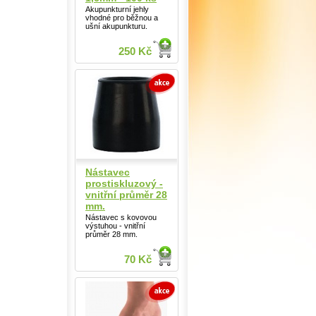
Akupunkturní jehly
vhodné pro běžnou a
ušní akupunkturu.
250 Kč
Nástavec
prostiskluzový -
vnitřní průměr 28
mm.
Nástavec s kovovou
výstuhou - vnitřní
průměr 28 mm.
70 Kč