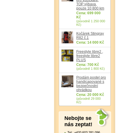
TOP výbava,
pouze 10 800 km
Cena: 699 000
Kč
(původně 1 250 000
Kč)
Kočárek Stingray
R82 č.1
Cena: 14 000 Kč
Freestyle libre2 ,
freestyle libre2
PLUS
Cena: 700 Kč
(původně 1 800 Kč)
Prodám postel pro
handicapované s
bezpečnostní
ohrádkou
Cena: 20 000 Kč
(původně 29 000
Kč)
Nebojte se
nás zeptat!
Tel.: +420 603 281 096