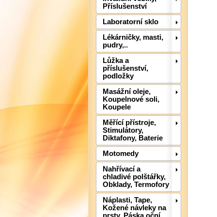
Příslušenství
Laboratorní sklo
Lékárničky, masti,
pudry,..
Lůžka a
příslušenství,
podložky
Masážní oleje,
Koupelnové soli,
Koupele
Měřící přístroje,
Stimulátory,
Diktafony, Baterie
Motomedy
Nahřívací a
chladivé polštářky,
Obklady, Termofory
Náplasti, Tape,
Kožené návleky na
prsty, Páska oční