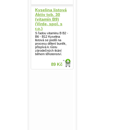
Kyselina listová
Aktiv tob. 30
(vitamín B9)
(Virde, spol. s
r.o.)
S řadou vitaminu B B2 -
B6 - B12 Kyselina
listová se podílí na
procesu dělení buněk,
přispívá k růstu
zárodečných tkání
během těhotenství.
89 Kč