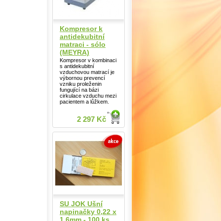
Kompresor k
antidekubitní
matraci - sólo
(MEYRA)
Kompresor v kombinaci
s antidekubitní
vzduchovou matrací je
výbornou prevencí
vzniku proleženin
fungující na bázi
cirkulace vzduchu mezi
pacientem a lůžkem.
2 297 Kč
SU JOK Ušní
napinačky 0,22 x
1,6mm - 100 ks