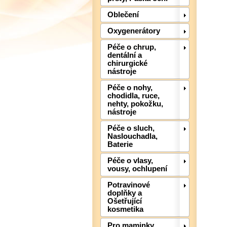
Oblečení
Oxygenerátory
Péče o chrup,
dentální a
chirurgické
nástroje
Péče o nohy,
chodidla, ruce,
nehty, pokožku,
nástroje
Péče o sluch,
Naslouchadla,
Baterie
Péče o vlasy,
vousy, ochlupení
Potravinové
doplňky a
Ošetřující
kosmetika
Pro maminky