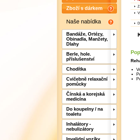
Z
Zboží s dárkem
V
Naše nabídka
D
Bandáže, Ortézy,
Obinadla, Manžety,
Dlahy
Pop
Berle, hole.
příslušenství
Reha
Chodítka
V
P
Cvičebně relaxační
P
pomůcky
Čínská a korejská
medicína
Do koupelny / na
toaletu
Inhalátory -
nebulizátory
Invalidní vozíky,