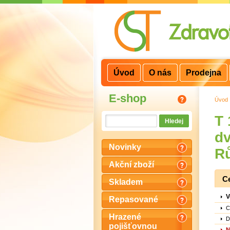
3
2
1
Úvod
O nás
Prodejna
E-shop
Úvod
T 
dv
Novinky
R
Akční zboží
C
Skladem
V
Repasované
C
Hrazené
D
pojišťovnou
N