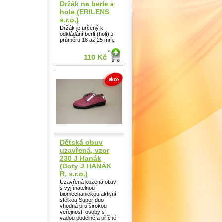
Držák na berle a
hole (ERILENS
s.r.o.)
Držák je určený k
odkládání berlí (holí) o
průměru 18 až 25 mm.
110 Kč
Dětská obuv
uzavřená, vzor
230 J Hanák
(Boty J HANÁK
R, s.r.o.)
Uzavřená kožená obuv
s vyjímatelnou
biomechanickou aktivní
stélkou Super duo
vhodná pro širokou
veřejnost, osoby s
vadou podélné a příčné