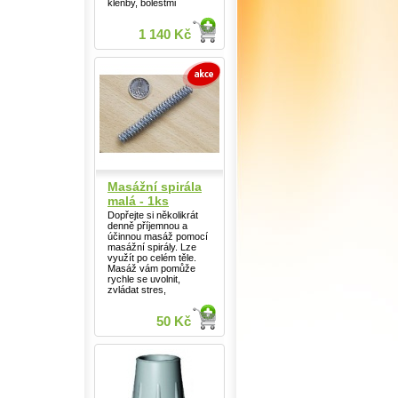
klenby, bolestmi
1 140 Kč
Masážní spirála
malá - 1ks
Dopřejte si několikrát
denně příjemnou a
účinnou masáž pomocí
masážní spirály. Lze
využít po celém těle.
Masáž vám pomůže
rychle se uvolnit,
zvládat stres,
50 Kč