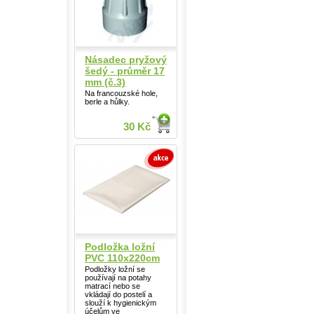
Násadec pryžový
šedý - průměr 17
mm (č.3)
Na francouzské hole,
berle a hůlky.
30 Kč
Podložka ložní
PVC 110x220cm
Podložky ložní se
používají na potahy
matrací nebo se
vkládají do postelí a
slouží k hygienickým
účelům ve