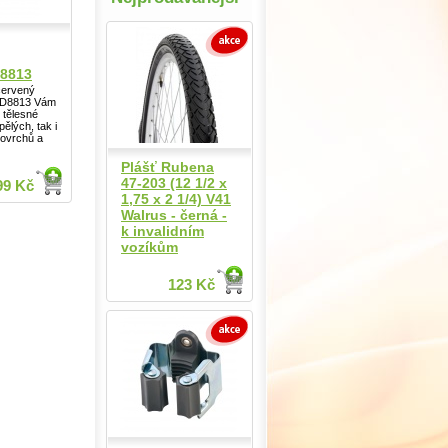
D8813
červený
TD8813 Vám
 tělesné
pělých, tak i
povrchů a
Plášť Rubena
47-203 (12 1/2 x
99 Kč
1,75 x 2 1/4) V41
Walrus - černá -
k invalidním
vozíkům
123 Kč