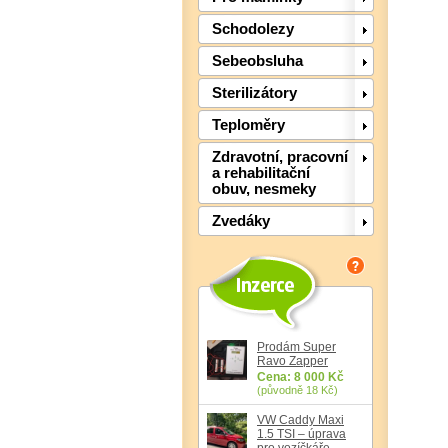
Schodolezy
Sebeobsluha
Sterilizátory
Teploměry
Zdravotní, pracovní
a rehabilitační
obuv, nesmeky
Zvedáky
Prodám Super
Ravo Zapper
Cena: 8 000 Kč
(původně 18 Kč)
VW Caddy Maxi
1.5 TSI – úprava
pro vozíčkáře,