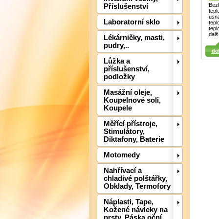
Bezk
Příslušenství
tep
usna
Laboratorní sklo
tepl
tepl
Detail
dalš
Lékárničky, masti,
pudry,..
Detail
det
Lůžka a
příslušenství,
podložky
Masážní oleje,
Koupelnové soli,
Koupele
Měřící přístroje,
Stimulátory,
Diktafony, Baterie
Motomedy
Nahřívací a
chladivé polštářky,
Obklady, Termofory
Náplasti, Tape,
Kožené návleky na
prsty, Páska oční