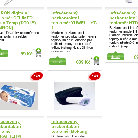
RON digitální
Infračervený
Infračervený
ploměr CELIMED
bezkontaktní
bezkontaktní
sic Temp (DT01B)
teploměr YUWELL YT-
teploměr HT
MRON)
1
Bezkontaktní infra
teploměr model H
tální lékařský teploměr pro
Moderní bezkontaktní
usnadní měření jak
ní, axilární a rektální
teploměr pro okamžité měření
teploty u dětí a dos
ení.
teploty na čele. Vhodné pro
teploty předmětů, 
měření teploty osob každé
dalších (např.
věkové skupině, s výjimkou
novorozenců.
ail
ail
99 Kč
detail
6
detail
689 Kč
Detail
fračervený
Infračervený
zkontaktní
bezkontaktní
ploměr
teploměr Bokang
RATHERM
Bezkontaktní lékařský