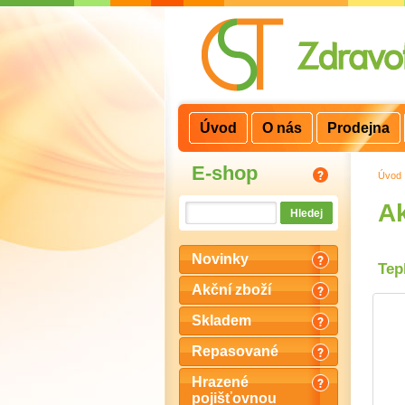
3
2
1
Úvod
O nás
Prodejna
E-shop
Úvod
Ak
Novinky
Tep
Akční zboží
Skladem
Repasované
Hrazené
pojišťovnou