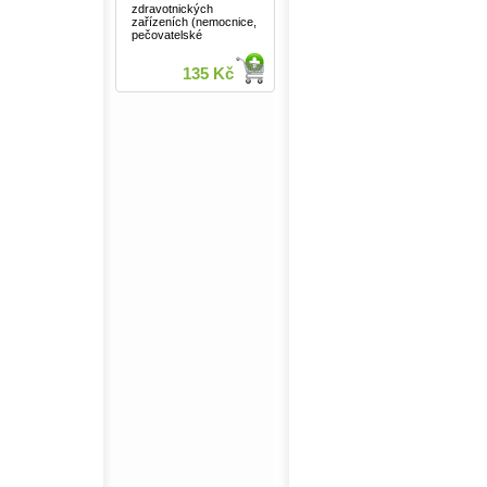
zdravotnických
zařízeních (nemocnice,
pečovatelské
135 Kč