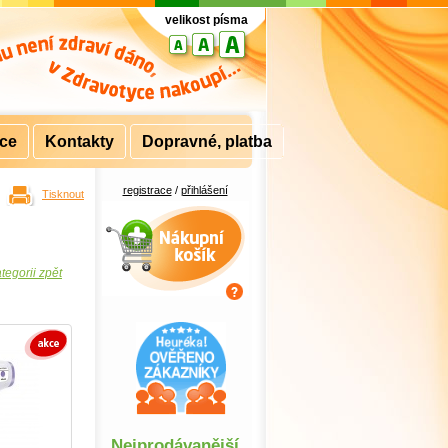
velikost písma
rce
Kontakty
Dopravné, platba
registrace
/
přihlášení
Tisknout
Nákupní košík
tegorii zpět
Nejprodávanější