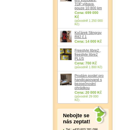
TOP výbava,
pouze 10 800 km
Cena: 699 000
Kč
(původně 1 250 000
Kč)
Kočárek Stingray
R82 č.1
Cena: 14 000 Kč
Freestyle libre2 ,
freestyle libre2
PLUS
Cena: 700 Kč
(původně 1 800 Kč)
Prodám postel pro
handicapované s
bezpečnostní
ohrádkou
Cena: 20 000 Kč
(původně 29 000
Kč)
Nebojte se
nás zeptat!
Tel.: +420 603 281 096