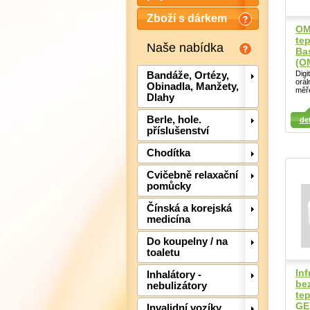
Zboží s dárkem
OM
te
Naše nabídka
Ba
(O
Digi
Bandáže, Ortézy,
orál
Obinadla, Manžety,
měř
Dlahy
Detail
Berle, hole.
Det
det
příslušenství
Detail
Chodítka
Cvičebně relaxační
pomůcky
Čínská a korejská
medicína
Do koupelny / na
toaletu
In
Inhalátory -
be
nebulizátory
te
GE
Invalidní vozíky,