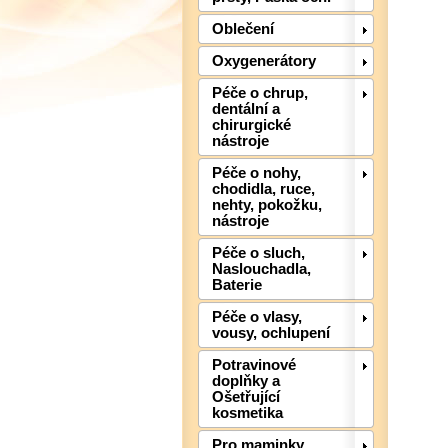
Oblečení
Oxygenerátory
Péče o chrup,
dentální a
chirurgické
nástroje
Péče o nohy,
chodidla, ruce,
nehty, pokožku,
nástroje
Péče o sluch,
Naslouchadla,
Baterie
Péče o vlasy,
vousy, ochlupení
Potravinové
doplňky a
Ošetřující
kosmetika
Pro maminky