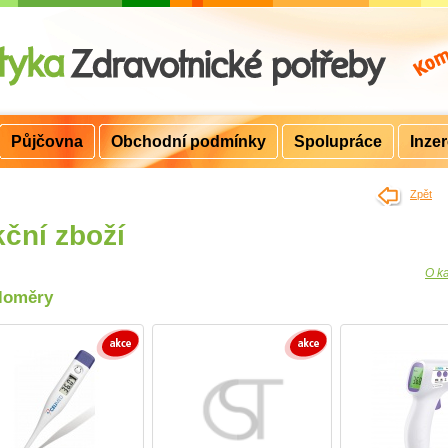
Půjčovna
Obchodní podmínky
Spolupráce
Inze
>
Zpět
ční zboží
O ka
loměry