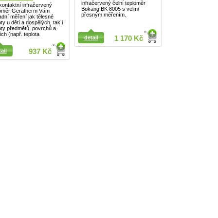
infračervený čelní teploměr
ontaktní infračervený
Bokang BK 8005 s velmi
loměr Geratherm Vám
přesným měřením.
dní měření jak tělesné
oty u dětí a dospělých, tak i
oty předmětů, povrchů a
ích (např. teplota
detail
1 170 Kč
Detail
ail
937 Kč