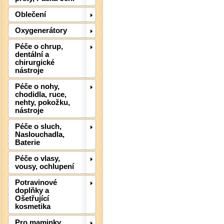
Oblečení
Det
Oxygenerátory
Péče o chrup,
dentální a
chirurgické
nástroje
Péče o nohy,
chodidla, ruce,
nehty, pokožku,
nástroje
Péče o sluch,
Naslouchadla,
Baterie
Péče o vlasy,
vousy, ochlupení
Potravinové
doplňky a
Det
Ošetřující
kosmetika
Pro maminky