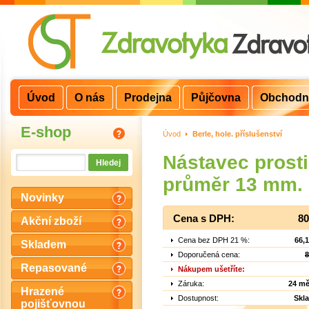
Úvod
O nás
Prodejna
Půjčovna
Obchodn
E-shop
Úvod
>
Berle, hole. příslušenství
Nástavec prosti
průměr 13 mm.
Novinky
Cena s DPH:
80
Akční zboží
Cena bez DPH 21 %:
66,
Skladem
Doporučená cena:
8
Repasované
Nákupem ušetříte:
Záruka:
24 mě
Hrazené
Dostupnost:
Skl
pojišťovnou