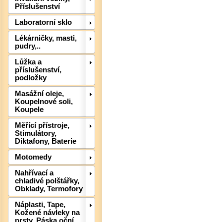
Příslušenství
Laboratorní sklo
Lékárničky, masti,
pudry,..
Lůžka a
příslušenství,
podložky
Masážní oleje,
Det
Koupelnové soli,
Koupele
Měřící přístroje,
Stimulátory,
Diktafony, Baterie
Motomedy
Nahřívací a
chladivé polštářky,
Obklady, Termofory
Náplasti, Tape,
Kožené návleky na
prsty, Páska oční