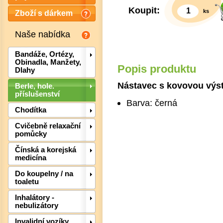
Koupit:
ks
Zboží s dárkem
Naše nabídka
Bandáže, Ortézy,
Obinadla, Manžety,
Popis produktu
Dlahy
Nástavec s kovovou výst
Berle, hole.
příslušenství
Barva: černá
Chodítka
Cvičebně relaxační
pomůcky
Čínská a korejská
medicína
Det
Do koupelny / na
toaletu
Inhalátory -
nebulizátory
Invalidní vozíky,