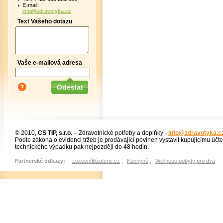
E-mail:
info@zdravotyka.cz
Text Vašeho dotazu
Vaše e-mailová adresa
© 2010,
CS TIP, s.r.o.
– Zdravotnické potřeby a doplňky -
info@zdravotyka.c
Podle zákona o evidenci tržeb je prodávající povinen vystavit kupujícímu účt
technického výpadku pak nejpozději do 48 hodin.
Partnerské odkazy:
LuxusníBižuterie.cz
,
Kuchyně
,
Wellness pobyty pro dva