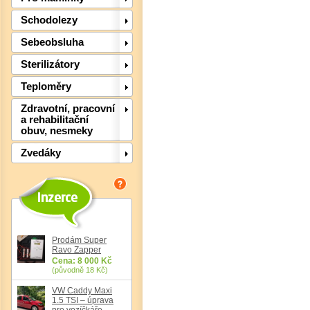
Schodolezy
Sebeobsluha
Sterilizátory
Teploměry
Zdravotní, pracovní
a rehabilitační
obuv, nesmeky
Zvedáky
Det
Prodám Super
Ravo Zapper
Cena: 8 000 Kč
(původně 18 Kč)
VW Caddy Maxi
1.5 TSI – úprava
pro vozíčkáře,