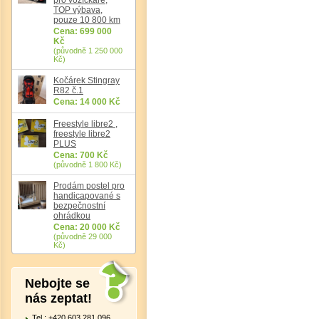
TOP výbava,
pouze 10 800 km
Cena: 699 000
Det
Kč
(původně 1 250 000
Kč)
Kočárek Stingray
R82 č.1
Cena: 14 000 Kč
Freestyle libre2 ,
freestyle libre2
PLUS
Cena: 700 Kč
(původně 1 800 Kč)
Prodám postel pro
handicapované s
bezpečnostní
ohrádkou
Cena: 20 000 Kč
(původně 29 000
Kč)
Nebojte se
nás zeptat!
Tel.: +420 603 281 096