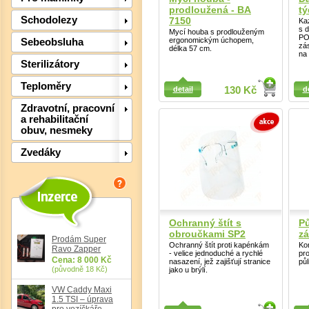
prodloužená - BA
tý
Schodolezy
7150
Kaz
s 
Mycí houba s prodlouženým
PO
ergonomickým úchopem,
Sebeobsluha
zá
délka 57 cm.
na 
Sterilizátory
Detail
Detail
Teploměry
detail
130 Kč
d
Zdravotní, pracovní
a rehabilitační
obuv, nesmeky
Det
Zvedáky
Ochranný štít s
Pů
obroučkami SP2
z
Prodám Super
Ochranný štít proti kapénkám
Ko
Ravo Zapper
- velice jednoduché a rychlé
pr
Cena: 8 000 Kč
nasazení, jež zajišťují stranice
půl
(původně 18 Kč)
jako u brýlí.
VW Caddy Maxi
1.5 TSI – úprava
Detail
Detail
pro vozíčkáře,