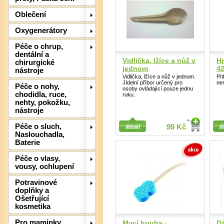
Oblečení
Det
Oxygenerátory
Péče o chrup,
dentální a
Vidlička, lžíce a nůž v
Hr
chirurgické
jednom
4
nástroje
Vidlička, lžíce a nůž v jednom.
Pít
Jídelní příbor určený pro
ner
Péče o nohy,
osoby ovládající pouze jednu
chodidla, ruce,
ruku.
nehty, pokožku,
nástroje
Detail
Detail
Péče o sluch,
detail
99 Kč
d
Naslouchadla,
Baterie
Péče o vlasy,
vousy, ochlupení
Potravinové
doplňky a
Ošetřující
Det
kosmetika
Pro maminky
Mycí houba -
D