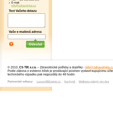
E-mail:
info@zdravotyka.cz
Text Vašeho dotazu
Vaše e-mailová adresa
© 2010,
CS TIP, s.r.o.
– Zdravotnické potřeby a doplňky -
info@zdravotyka.c
Podle zákona o evidenci tržeb je prodávající povinen vystavit kupujícímu účt
technického výpadku pak nejpozději do 48 hodin.
Partnerské odkazy:
LuxusníBižuterie.cz
,
Kuchyně
,
Wellness pobyty pro dva