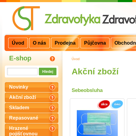
Úvod
O nás
Prodejna
Půjčovna
Obchodn
E-shop
Úvod
>
Akční zboží
Novinky
Sebeobsluha
Akční zboží
Skladem
Repasované
Hrazené
pojišťovnou