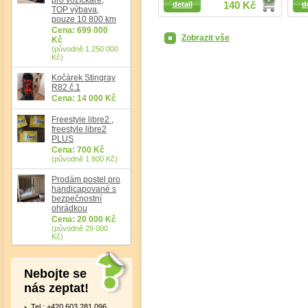
detail
140 Kč
d
TOP výbava,
pouze 10 800 km
Cena: 699 000
Zobrazit vše
Kč
(původně 1 250 000
Kč)
Det
Kočárek Stingray
R82 č.1
Cena: 14 000 Kč
Freestyle libre2 ,
freestyle libre2
PLUS
Cena: 700 Kč
(původně 1 800 Kč)
Prodám postel pro
handicapované s
bezpečnostní
ohrádkou
Cena: 20 000 Kč
(původně 29 000
Kč)
Nebojte se
nás zeptat!
Tel.: +420 603 281 096