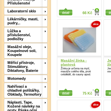
Příslušenství
Detail
Detail
Laboratorní sklo
detail
66 Kč
d
Lékárničky, masti,
pudry,..
Lůžka a
příslušenství,
podložky
Det
Masážní oleje,
Koupelnové soli,
Koupele
Masážní žínka -
J
Měřící přístroje,
plastová
ží
Stimulátory,
Žínka je určena na mytí,
Je
Diktafony, Baterie
masáže celého těla, proti
os
celulitidě, do sauny apod.
Motomedy
Nahřívací a
Detail
Detail
chladivé polštářky,
detail
75 Kč
d
Obklady, Termofory
Náplasti, Tape,
Kožené návleky na
prsty, Páska oční