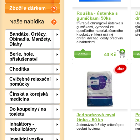
Zboží s dárkem
Rouška - ústenka s
Dá
gumičkami 50ks
dn
Naše nabídka
třívrstvá chirurgická ústenka s
Dá
gumičkami, vyrobená ze
tý
speciálního materiálu šetrného
při
Bandáže, Ortézy,
k pokožce, která účinně
př
chrání dýchací cesty před viry
Obinadla, Manžety,
a bakteriemi.
Dlahy
Detail
Detail
Berle, hole.
detail
40 Kč
d
příslušenství
Chodítka
Cvičebně relaxační
pomůcky
Det
Čínská a korejská
medicína
Do koupelny / na
toaletu
Jednorázová mycí
Po
žínka - 50 ks
h
Inhalátory -
Jednorázové žínky určené pro
Pít
osobní hygienu.
ner
nebulizátory
Invalidní vozíky,