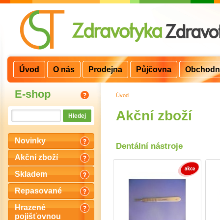
Úvod
O nás
Prodejna
Půjčovna
Obchodn
E-shop
Úvod
>
Akční zboží
Novinky
Dentální nástroje
Akční zboží
Skladem
Repasované
Hrazené
pojišťovnou