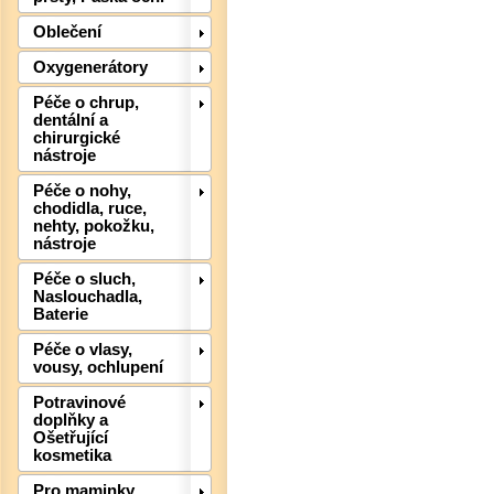
Oblečení
Oxygenerátory
Det
Péče o chrup,
dentální a
chirurgické
nástroje
Péče o nohy,
chodidla, ruce,
nehty, pokožku,
nástroje
Péče o sluch,
Naslouchadla,
Baterie
Péče o vlasy,
vousy, ochlupení
Det
Potravinové
doplňky a
Ošetřující
kosmetika
Pro maminky