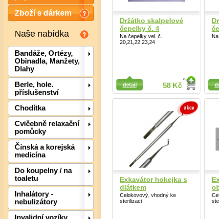
Zboží s dárkem
Držátko skalpelové
Dr
čepelky č. 4
če
Naše nabídka
Na čepelky vel. č.
Na 
20,21,22,23,24
Bandáže, Ortézy,
Obinadla, Manžety,
Dlahy
Detail
Detail
Berle, hole.
detail
58 Kč
d
příslušenství
Chodítka
Cvičebně relaxační
pomůcky
Čínská a korejská
medicína
Do koupelny / na
Det
toaletu
Exkavátor hokejka s
Ex
dlátkem
o
Inhalátory -
Celokovový, vhodný ke
Ce
sterilizaci
ste
nebulizátory
Invalidní vozíky,