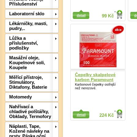
Příslušenství
Detail
Detail
Laboratorní sklo
detail
99 Kč
d
Lékárničky, masti,
pudry,..
Lůžka a
příslušenství,
podložky
Masážní oleje,
Koupelnové soli,
Koupele
Čepelky skalpelové
Měřící přístroje,
karbon Paramount
Stimulátory,
Det
Karbonové čepelky ostřejší
Diktafony, Baterie
než nerezové.
Motomedy
Nahřívací a
chladivé polštářky,
detail
224 Kč
Obklady, Termofory
Náplasti, Tape,
Kožené návleky na
prsty, Páska oční