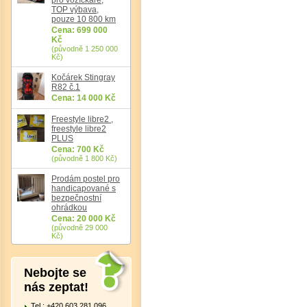
TOP výbava,
pouze 10 800 km
Cena: 699 000
Kč
(původně 1 250 000
Kč)
Kočárek Stingray
Det
R82 č.1
Cena: 14 000 Kč
Freestyle libre2 ,
freestyle libre2
PLUS
Cena: 700 Kč
(původně 1 800 Kč)
Prodám postel pro
handicapované s
bezpečnostní
ohrádkou
Cena: 20 000 Kč
(původně 29 000
Kč)
Nebojte se
nás zeptat!
Tel.: +420 603 281 096