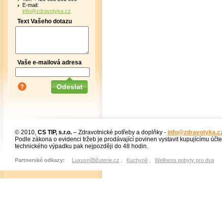
E-mail:
info@zdravotyka.cz
Text Vašeho dotazu
Vaše e-mailová adresa
© 2010,
CS TIP, s.r.o.
– Zdravotnické potřeby a doplňky -
info@zdravotyka.c
Podle zákona o evidenci tržeb je prodávající povinen vystavit kupujícímu účt
technického výpadku pak nejpozději do 48 hodin.
Partnerské odkazy:
LuxusníBižuterie.cz
,
Kuchyně
,
Wellness pobyty pro dva