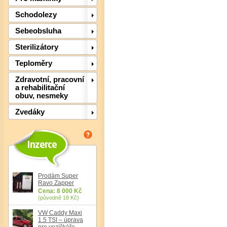
Schodolezy
Sebeobsluha
Sterilizátory
Teploměry
Zdravotní, pracovní
a rehabilitační
obuv, nesmeky
Zvedáky
Det
Prodám Super
Ravo Zapper
Cena: 8 000 Kč
(původně 18 Kč)
VW Caddy Maxi
1.5 TSI – úprava
pro vozíčkáře,