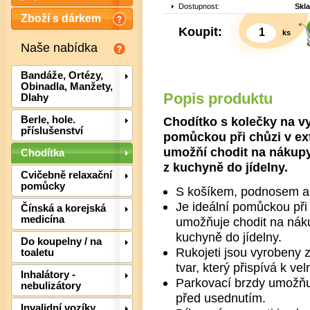
Dostupnost:
Skl
Zboží s dárkem
Koupit:
ks
Naše nabídka
Bandáže, Ortézy,
Obinadla, Manžety,
Popis produktu
Dlahy
Chodítko s kolečky na vy
Berle, hole.
příslušenství
pomůckou při chůzi v ext
umožňí chodit na nákup
Chodítka
z kuchyně do jídelny.
Cvičebně relaxační
pomůcky
S košíkem, podnosem a 
Det
Je ideální pomůckou při 
Čínská a korejská
medicína
umožňuje chodit na nák
kuchyně do jídelny.
Do koupelny / na
Rukojeti jsou vyrobeny 
toaletu
tvar, který přispívá k v
Inhalátory -
Parkovací brzdy umožňuj
nebulizátory
před usednutím.
Invalidní vozíky,