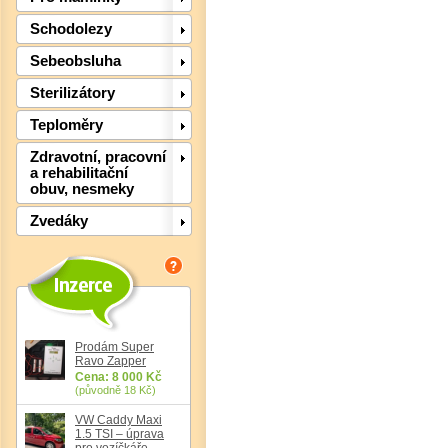
Schodolezy
Sebeobsluha
Sterilizátory
Teploměry
Zdravotní, pracovní
a rehabilitační
obuv, nesmeky
Zvedáky
Det
Prodám Super
Ravo Zapper
Cena: 8 000 Kč
(původně 18 Kč)
VW Caddy Maxi
1.5 TSI – úprava
pro vozíčkáře,