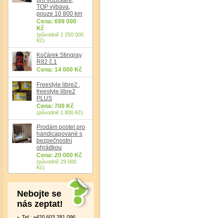
TOP výbava,
pouze 10 800 km
Cena: 699 000
Kč
(původně 1 250 000
Kč)
Kočárek Stingray
Det
R82 č.1
Cena: 14 000 Kč
Freestyle libre2 ,
freestyle libre2
PLUS
Cena: 700 Kč
(původně 1 800 Kč)
Prodám postel pro
handicapované s
bezpečnostní
ohrádkou
Cena: 20 000 Kč
(původně 29 000
Kč)
Nebojte se
nás zeptat!
Tel.: +420 603 281 096