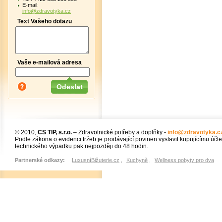
E-mail:
info@zdravotyka.cz
Text Vašeho dotazu
Vaše e-mailová adresa
© 2010,
CS TIP, s.r.o.
– Zdravotnické potřeby a doplňky -
info@zdravotyka.c
Podle zákona o evidenci tržeb je prodávající povinen vystavit kupujícímu účt
technického výpadku pak nejpozději do 48 hodin.
Partnerské odkazy:
LuxusníBižuterie.cz
,
Kuchyně
,
Wellness pobyty pro dva