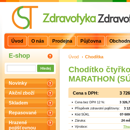
Úvod
O nás
Prodejna
Půjčovna
Obchodn
E-shop
Úvod
>
Chodítka
Chodítko čtyř
MARATHON (SÚK
Novinky
Akční zboží
Cena s DPH:
3 72
Cena bez DPH 12 %:
3 326,
Skladem
Příspěvek zdravotní pojišťovny:
3 1
Repasované
Kód SÚKL
07-500
Záruka:
24 mě
Hrazené
Výrobce:
Thu
pojišťovnou