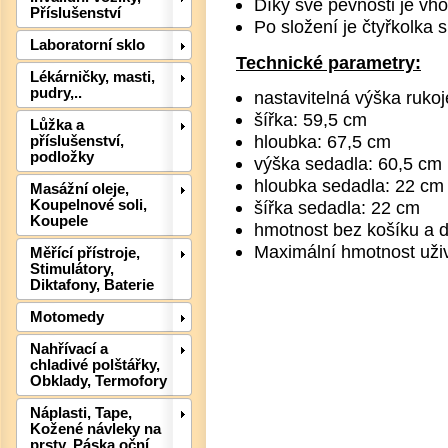
Díky své pevnosti je vho
Příslušenství
Po složení je čtyřkolka
Laboratorní sklo
Technické parametry:
Lékárničky, masti,
pudry,..
nastavitelná výška rukoj
šířka: 59,5 cm
Lůžka a
hloubka: 67,5 cm
příslušenství,
podložky
výška sedadla: 60,5 cm
hloubka sedadla: 22 cm
Masážní oleje,
Det
Koupelnové soli,
šířka sedadla: 22 cm
Koupele
hmotnost bez košíku a d
Maximální hmotnost uživ
Měřící přístroje,
Stimulátory,
Diktafony, Baterie
Motomedy
Nahřívací a
chladivé polštářky,
Obklady, Termofory
Náplasti, Tape,
Kožené návleky na
prsty, Páska oční