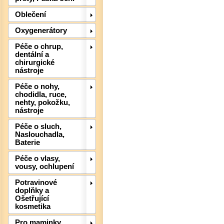
Oblečení
Oxygenerátory
Det
Péče o chrup,
dentální a
chirurgické
nástroje
Péče o nohy,
chodidla, ruce,
nehty, pokožku,
nástroje
Péče o sluch,
Naslouchadla,
Baterie
Péče o vlasy,
vousy, ochlupení
Potravinové
doplňky a
Ošetřující
Det
kosmetika
Pro maminky