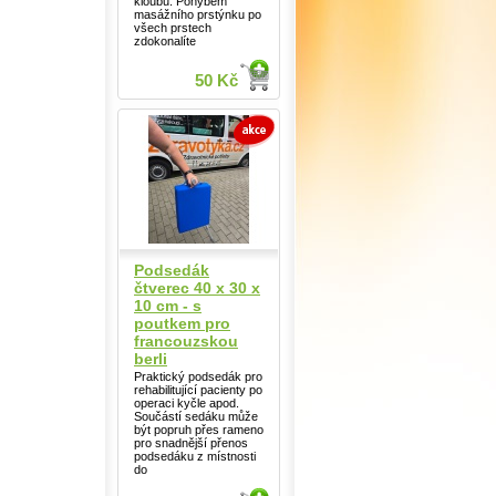
kloubů. Pohybem
masážního prstýnku po
všech prstech
zdokonalíte
50 Kč
Podsedák
čtverec 40 x 30 x
10 cm - s
poutkem pro
francouzskou
berli
Praktický podsedák pro
rehabilitující pacienty po
operaci kyčle apod.
Součástí sedáku může
být popruh přes rameno
pro snadnější přenos
podsedáku z místnosti
do