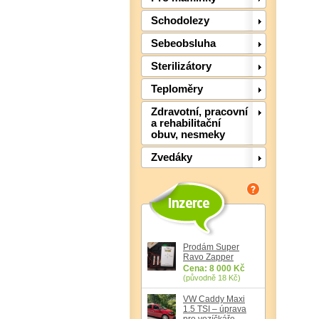
Schodolezy
Sebeobsluha
Sterilizátory
Teploměry
Zdravotní, pracovní
a rehabilitační
obuv, nesmeky
Zvedáky
Prodám Super
Ravo Zapper
Cena: 8 000 Kč
(původně 18 Kč)
VW Caddy Maxi
1.5 TSI – úprava
pro vozíčkáře,