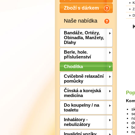
K
Zboží s dárkem
Z
D
Naše nabídka
Bandáže, Ortézy,
Obinadla, Manžety,
Dlahy
Berle, hole.
příslušenství
Chodítka
Cvičebně relaxační
pomůcky
Čínská a korejská
Pop
medicína
Komf
Do koupelny / na
s
toaletu
s
n
Inhalátory -
dr
nebulizátory
b
n
Invalidní vozíky,