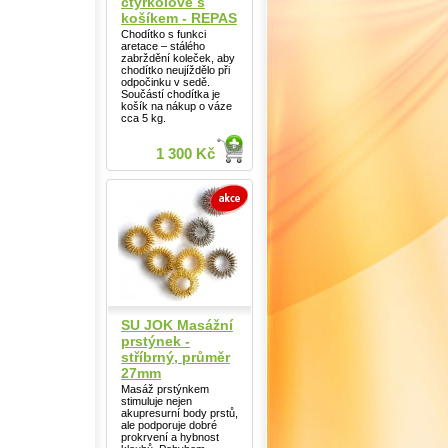
čtyřkolové s
košíkem - REPAS
Chodítko s funkci
aretace – stálého
zabrždění koleček, aby
chodítko neujíždělo při
odpočinku v sedě.
Součástí chodítka je
košík na nákup o váze
cca 5 kg.
1 300 Kč
SU JOK Masážní
prstýnek -
stříbrný, průměr
27mm
Masáž prstýnkem
stimuluje nejen
akupresurní body prstů,
ale podporuje dobré
prokrvení a hybnost