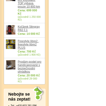
TOP výbava,
pouze 10 800 km
Cena: 699 000
Kč
(původně 1 250 000
Kč)
Kočárek Stingray
R82 č.1
Cena: 14 000 Kč
Det
Freestyle libre2 ,
freestyle libre2
PLUS
Cena: 700 Kč
(původně 1 800 Kč)
Prodám postel pro
handicapované s
bezpečnostní
ohrádkou
Cena: 20 000 Kč
(původně 29 000
Kč)
Nebojte se
nás zeptat!
Tel.: +420 603 281 096