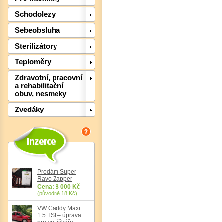
Schodolezy
Sebeobsluha
Sterilizátory
Teploměry
Zdravotní, pracovní
a rehabilitační
obuv, nesmeky
Zvedáky
Det
Prodám Super
Ravo Zapper
Cena: 8 000 Kč
(původně 18 Kč)
VW Caddy Maxi
1.5 TSI – úprava
pro vozíčkáře,