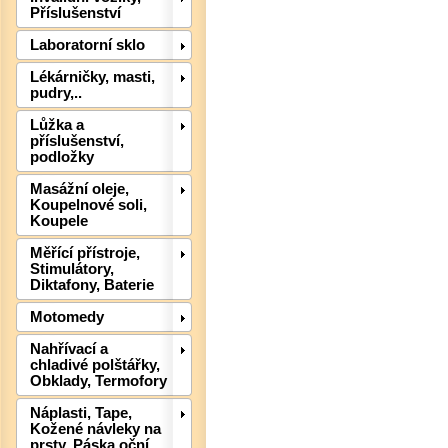
Příslušenství
Laboratorní sklo
Lékárničky, masti,
pudry,..
Lůžka a
příslušenství,
Det
podložky
Masážní oleje,
Koupelnové soli,
Koupele
Měřící přístroje,
Stimulátory,
Diktafony, Baterie
Motomedy
Nahřívací a
chladivé polštářky,
Obklady, Termofory
Náplasti, Tape,
Kožené návleky na
prsty, Páska oční