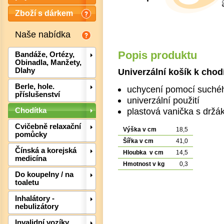
Zboží s dárkem
Naše nabídka
Popis produktu
Bandáže, Ortézy,
Obinadla, Manžety,
Univerzální košík k chod
Dlahy
Berle, hole.
uchycení pomocí suché
příslušenství
univerzální použití
plastová vanička s drž
Chodítka
Det
Cvičebně relaxační
Výška v cm
18,5
pomůcky
Šířka v cm
41,0
Čínská a korejská
Hloubka v cm
14,5
medicína
Hmotnost v kg
0,3
Do koupelny / na
toaletu
Inhalátory -
nebulizátory
Invalidní vozíky,