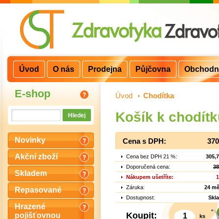
Úvod
O nás
Prodejna
Půjčovna
Obchodn
E-shop
Úvod
>
Chodítka
Košík k chodít
Novinky
Cena s DPH:
370
Akční zboží
Cena bez DPH 21 %:
305,
Doporučená cena:
38
Skladem
Nákupem ušetříte:
1
Záruka:
24 mě
Repasované
Dostupnost:
Skl
Hrazené
Koupit:
pojišťovnou
ks