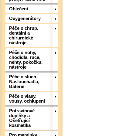
Oblečení
Oxygenerátory
Det
Péče o chrup,
dentální a
chirurgické
nástroje
Péče o nohy,
chodidla, ruce,
nehty, pokožku,
nástroje
Péče o sluch,
Naslouchadla,
Baterie
Péče o vlasy,
vousy, ochlupení
Det
Potravinové
doplňky a
Ošetřující
kosmetika
Pro maminky