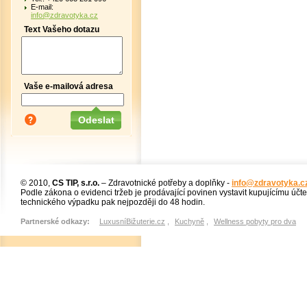
E-mail:
info@zdravotyka.cz
Text Vašeho dotazu
Vaše e-mailová adresa
© 2010,
CS TIP, s.r.o.
– Zdravotnické potřeby a doplňky -
info@zdravotyka.c
Podle zákona o evidenci tržeb je prodávající povinen vystavit kupujícímu účt
technického výpadku pak nejpozději do 48 hodin.
Partnerské odkazy:
LuxusníBižuterie.cz
,
Kuchyně
,
Wellness pobyty pro dva