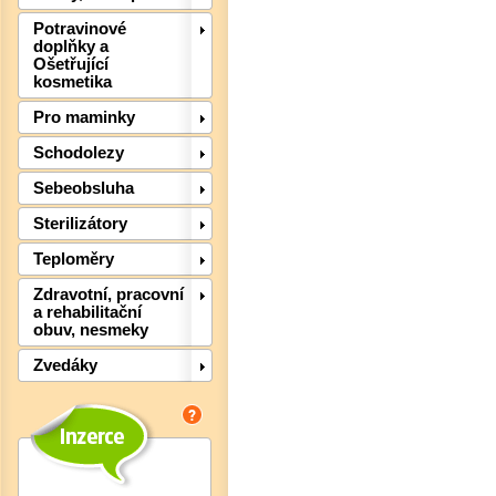
Potravinové
doplňky a
Ošetřující
kosmetika
Pro maminky
Det
Schodolezy
Sebeobsluha
Sterilizátory
Teploměry
Zdravotní, pracovní
a rehabilitační
obuv, nesmeky
Zvedáky
Det