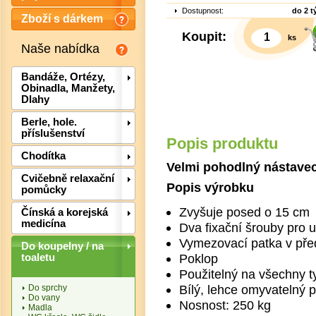
Dostupnost:
do 2 
Zboží s dárkem
Koupit:
ks
Naše nabídka
Bandáže, Ortézy,
Obinadla, Manžety,
Dlahy
Berle, hole.
příslušenství
Popis produktu
Chodítka
Velmi pohodlný nástave
Cvičebně relaxační
Popis výrobku
Det
pomůcky
Zvyšuje posed o 15 cm
Čínská a korejská
medicína
Dva fixační šrouby pro 
Vymezovací patka v pře
Do koupelny / na
Poklop
toaletu
Použitelný na všechny 
Bílý, lehce omyvatelný p
Do sprchy
Do vany
Nosnost: 250 kg
Madla