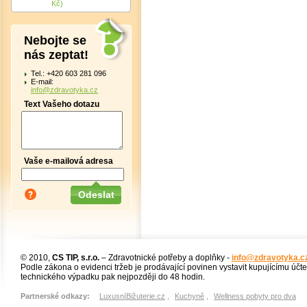
Kč)
Nebojte se
nás zeptat!
Tel.: +420 603 281 096
E-mail:
info@zdravotyka.cz
Text Vašeho dotazu
Vaše e-mailová adresa
© 2010,
CS TIP, s.r.o.
– Zdravotnické potřeby a doplňky -
info@zdravotyka.c
Podle zákona o evidenci tržeb je prodávající povinen vystavit kupujícímu účt
technického výpadku pak nejpozději do 48 hodin.
Partnerské odkazy:
LuxusníBižuterie.cz
,
Kuchyně
,
Wellness pobyty pro dva