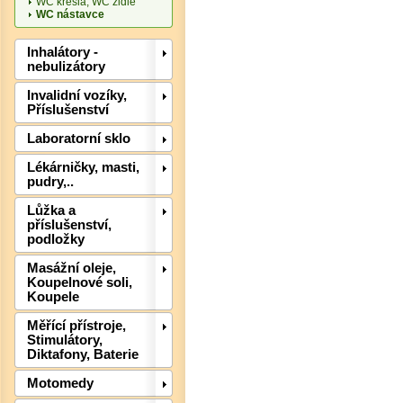
WC křesla, WC židle
WC nástavce
Inhalátory -
nebulizátory
Invalidní vozíky,
Příslušenství
Laboratorní sklo
Det
Lékárničky, masti,
pudry,..
Lůžka a
příslušenství,
podložky
Masážní oleje,
Koupelnové soli,
Koupele
Měřící přístroje,
Stimulátory,
Diktafony, Baterie
Det
Motomedy