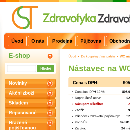
Úvod
O nás
Prodejna
Půjčovna
Obchodn
E-shop
Úvod
>
Do koupelny / na toaletu
>
WC ná
Nástavec na W
Cena s DPH:
905
Novinky
Cena bez DPH 12 %:
808,
Akční zboží
Doporučená cena:
92
Skladem
Nákupem ušetříte:
2
Zboží:
N
Repasované
Příspěvek zdravotní pojišťovny:
92
Hrazené
Kód SÚKL
07-501
pojišťovnou
Záruka:
24 mě