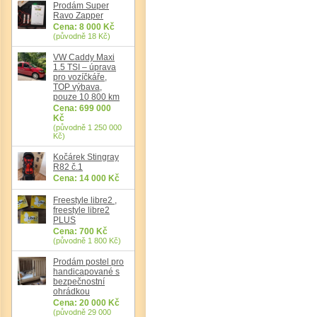
Prodám Super
Ravo Zapper
Cena: 8 000 Kč
(původně 18 Kč)
VW Caddy Maxi
1.5 TSI – úprava
pro vozíčkáře,
TOP výbava,
pouze 10 800 km
Cena: 699 000
Kč
(původně 1 250 000
Kč)
Kočárek Stingray
R82 č.1
Cena: 14 000 Kč
Freestyle libre2 ,
freestyle libre2
PLUS
Cena: 700 Kč
(původně 1 800 Kč)
Prodám postel pro
handicapované s
bezpečnostní
ohrádkou
Cena: 20 000 Kč
(původně 29 000