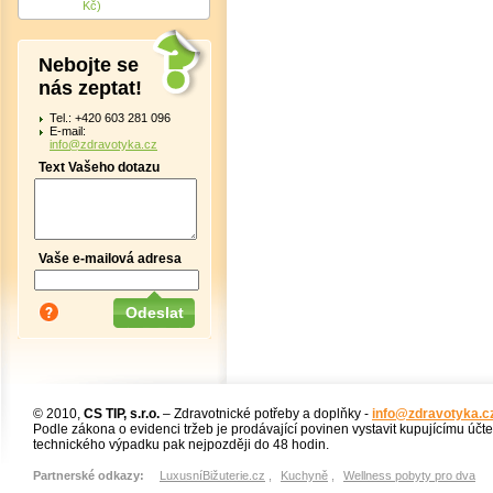
Kč)
Nebojte se
nás zeptat!
Tel.: +420 603 281 096
E-mail:
info@zdravotyka.cz
Text Vašeho dotazu
Vaše e-mailová adresa
© 2010,
CS TIP, s.r.o.
– Zdravotnické potřeby a doplňky -
info@zdravotyka.c
Podle zákona o evidenci tržeb je prodávající povinen vystavit kupujícímu účt
technického výpadku pak nejpozději do 48 hodin.
Partnerské odkazy:
LuxusníBižuterie.cz
,
Kuchyně
,
Wellness pobyty pro dva