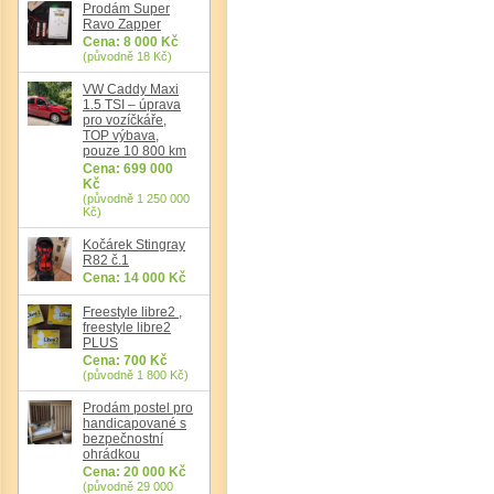
Prodám Super
Ravo Zapper
Cena: 8 000 Kč
(původně 18 Kč)
VW Caddy Maxi
1.5 TSI – úprava
pro vozíčkáře,
TOP výbava,
pouze 10 800 km
Cena: 699 000
Kč
(původně 1 250 000
Kč)
Kočárek Stingray
R82 č.1
Cena: 14 000 Kč
Freestyle libre2 ,
freestyle libre2
PLUS
Cena: 700 Kč
(původně 1 800 Kč)
Prodám postel pro
handicapované s
bezpečnostní
ohrádkou
Cena: 20 000 Kč
(původně 29 000