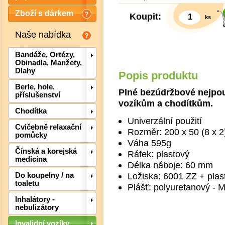
Zboží s dárkem
Koupit:
ks
Naše nabídka
Bandáže, Ortézy,
Obinadla, Manžety,
Dlahy
Popis produktu
Berle, hole.
Plné bezúdržbové nejpou
příslušenství
vozíkům a chodítkům.
Chodítka
Univerzální použití
Det
Cvičebně relaxační
Rozměr: 200 x 50 (8 x 2
pomůcky
Váha 595g
Čínská a korejská
Ráfek: plastový
medicína
Délka náboje: 60 mm
Ložiska: 6001 ZZ + plas
Do koupelny / na
toaletu
Plášť: polyuretanový - 
Inhalátory -
nebulizátory
Invalidní vozíky,