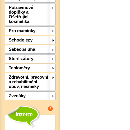
Potravinové
doplňky a
Ošetřující
kosmetika
Det
Pro maminky
Schodolezy
Sebeobsluha
Sterilizátory
Teploměry
Zdravotní, pracovní
a rehabilitační
obuv, nesmeky
Zvedáky
Det