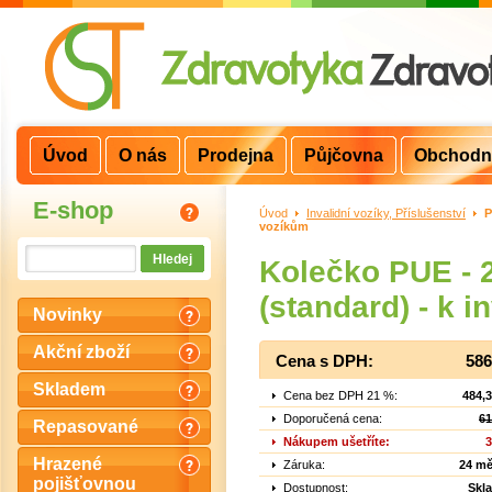
Úvod
O nás
Prodejna
Půjčovna
Obchodn
E-shop
Úvod
>
Invalidní vozíky, Příslušenství
>
P
vozíkům
Kolečko PUE - 2
(standard) - k 
Novinky
Akční zboží
Cena s DPH:
586
Skladem
Cena bez DPH 21 %:
484,
Doporučená cena:
61
Repasované
Nákupem ušetříte:
3
Hrazené
Záruka:
24 mě
pojišťovnou
Dostupnost:
Skl