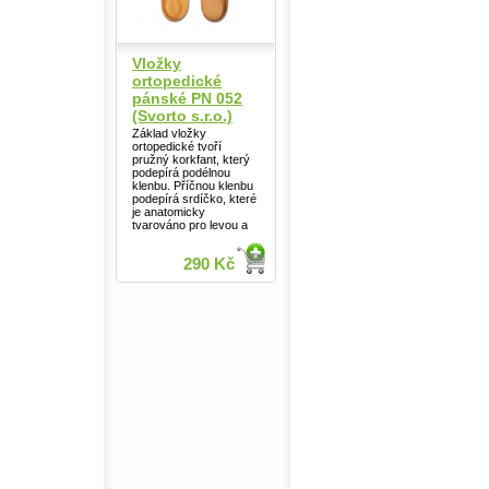
Vložky
ortopedické
pánské PN 052
(Svorto s.r.o.)
Základ vložky
ortopedické tvoří
pružný korkfant, který
podepírá podélnou
klenbu. Příčnou klenbu
podepírá srdíčko, které
je anatomicky
tvarováno pro levou a
290 Kč