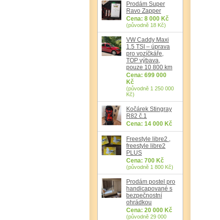
Prodám Super
Ravo Zapper
Cena: 8 000 Kč
(původně 18 Kč)
VW Caddy Maxi
1.5 TSI – úprava
pro vozíčkáře,
TOP výbava,
pouze 10 800 km
Cena: 699 000
Kč
(původně 1 250 000
Kč)
Kočárek Stingray
R82 č.1
Cena: 14 000 Kč
Freestyle libre2 ,
freestyle libre2
PLUS
Cena: 700 Kč
(původně 1 800 Kč)
Prodám postel pro
handicapované s
bezpečnostní
ohrádkou
Cena: 20 000 Kč
(původně 29 000