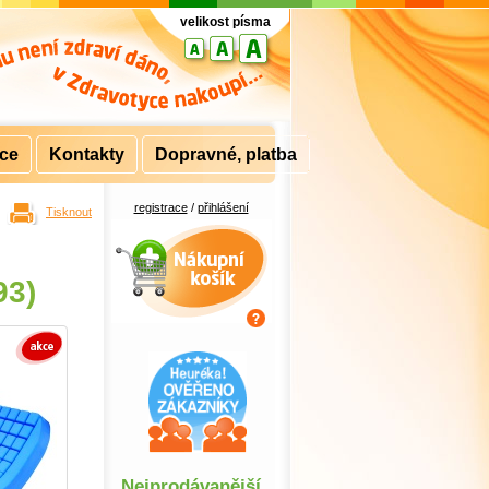
velikost písma
rce
Kontakty
Dopravné, platba
registrace
/
přihlášení
Tisknout
Nákupní košík
93)
Nejprodávanější