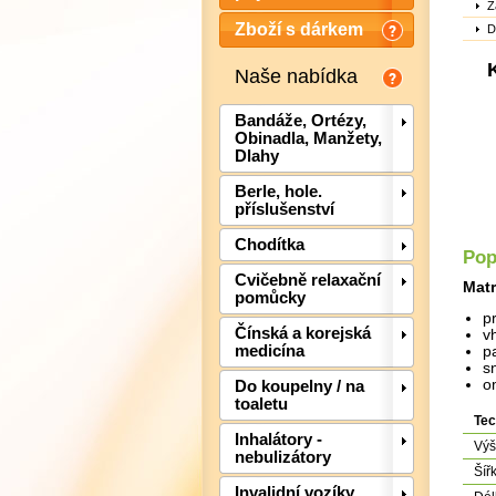
Z
Zboží s dárkem
D
Naše nabídka
Bandáže, Ortézy,
Obinadla, Manžety,
Dlahy
Berle, hole.
příslušenství
Chodítka
Pop
Cvičebně relaxační
Matr
pomůcky
p
Čínská a korejská
v
medicína
p
s
o
Do koupelny / na
toaletu
Tec
Inhalátory -
Výš
nebulizátory
Šíř
Invalidní vozíky,