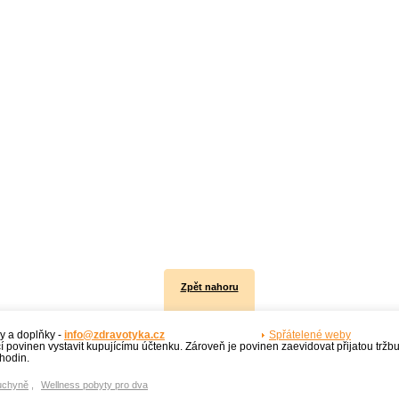
Zpět nahoru
y a doplňky -
info@zdravotyka.cz
Spřátelené weby
í povinen vystavit kupujícímu účtenku. Zároveň je povinen zaevidovat přijatou tržb
hodin.
uchyně
,
Wellness pobyty pro dva