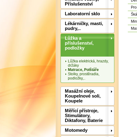
Dél
Příslušenství
Pro 
Laboratorní sklo
Šká
Min
Lékárničky, masti,
pudry,..
Max
Lůžka a
příslušenství,
podložky
Lůžka elektrická, hrazdy,
držáky
Matrace, Polštáře
Stolky, prostěradla,
podložky,..
Masážní oleje,
Koupelnové soli,
Koupele
Měřící přístroje,
Stimulátory,
Diktafony, Baterie
Motomedy