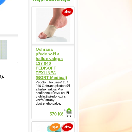
Ochrana
předonoží a
hallux valgus
137 040
PEDISOFT
TEXLINE®
).
(BORT Medical)
PediSoft TexLine® 137
040 Ochrana předonoží
a hallux valgus Pro
současnou úlevu obtíží
v oblasti předonoží a
vnitřní strany
vbočeného palce.
570 Kč