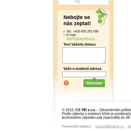
Kč)
Nebojte se
nás zeptat!
Tel.: +420 603 281 096
E-mail:
info@zdravotyka.cz
Text Vašeho dotazu
Vaše e-mailová adresa
© 2010,
CS TIP, s.r.o.
– Zdravotnické potřeb
Podle zákona o evidenci tržeb je prodávajíc
technického výpadku pak nejpozději do 48 
Partnerské odkazy:
LuxusníBižuterie.cz
,
K