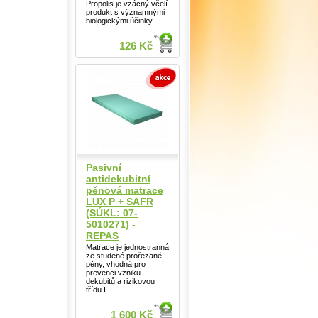
Propolis je vzácný včelí
produkt s významnými
biologickými účinky.
126 Kč
Pasivní
antidekubitní
pěnová matrace
LUX P + SAFR
(SÚKL: 07-
5010271) -
REPAS
Matrace je jednostranná
ze studené prořezané
pěny, vhodná pro
prevenci vzniku
dekubitů a rizikovou
třídu I.
1 600 Kč