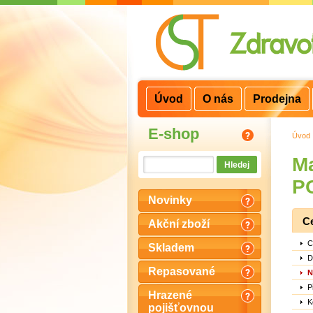
3
2
1
Úvod
O nás
Prodejna
E-shop
Úvod
Ma
P
Novinky
C
Akční zboží
C
Skladem
D
Repasované
N
P
Hrazené
K
pojišťovnou