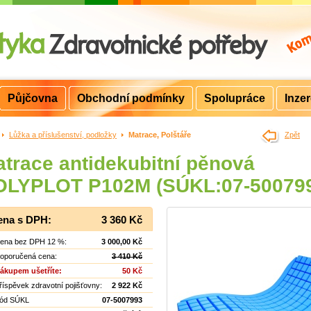
Půjčovna
Obchodní podmínky
Spolupráce
Inze
>
Lůžka a příslušenství, podložky
>
Matrace, Polštáře
Zpět
trace antidekubitní pěnová
OLYPLOT P102M (SÚKL:07-50079
ena s DPH:
3 360 Kč
ena bez DPH 12 %:
3 000,00 Kč
oporučená cena:
3 410 Kč
ákupem ušetříte:
50 Kč
říspěvek zdravotní pojišťovny:
2 922 Kč
ód SÚKL
07-5007993