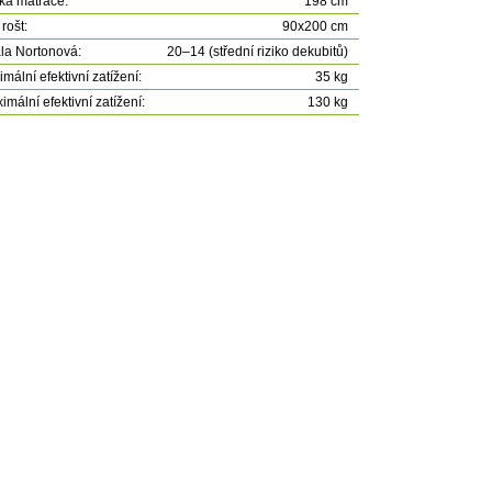
ka matrace:
198 cm
rošt:
90x200 cm
la Nortonová:
20–14 (střední riziko dekubitů)
imální efektivní zatížení:
35 kg
imální efektivní zatížení:
130 kg
Detail