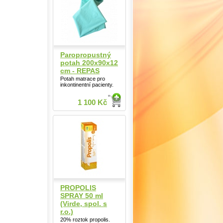
Paropropustný
potah 200x90x12
cm - REPAS
Potah matrace pro
inkontinentní pacienty.
1 100 Kč
PROPOLIS
SPRAY 50 ml
(Virde, spol. s
r.o.)
20% roztok propolis.