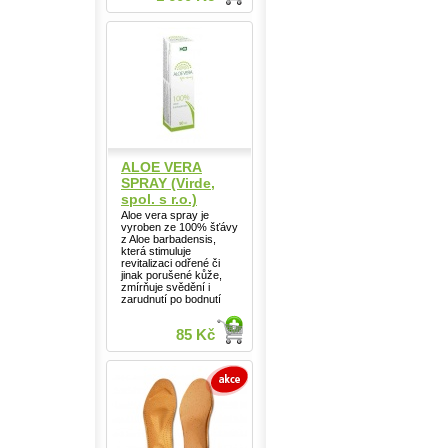
ALOE VERA
SPRAY (Virde,
spol. s r.o.)
Aloe vera spray je
vyroben ze 100% šťávy
z Aloe barbadensis,
která stimuluje
revitalizaci odřené či
jinak porušené kůže,
zmírňuje svědění i
zarudnutí po bodnutí
85 Kč