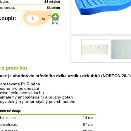
áruka:
24 měsíců
ostupnost:
Skladem
Koupit:
ks
is produktu
ace je vhodná do středního rizika vzniku dekubitů (NORTON 20-14
rořezávaná PUR pěna
hodné pro polohování
asivní cirkulace vzduchu
nímatelný antibakteriální a pružný potah
myvatelný a paroprodyšný povrch potahu
Detail
hnické údaje
ka matrace:
14 cm
ka matrace:
87 cm