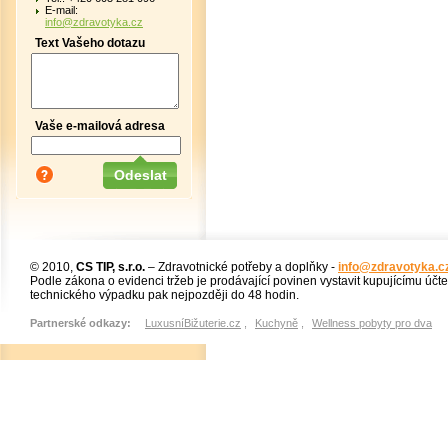
E-mail:
info@zdravotyka.cz
Text Vašeho dotazu
Vaše e-mailová adresa
© 2010,
CS TIP, s.r.o.
– Zdravotnické potřeby a doplňky -
info@zdravotyka.c
Podle zákona o evidenci tržeb je prodávající povinen vystavit kupujícímu účt
technického výpadku pak nejpozději do 48 hodin.
Partnerské odkazy:
LuxusníBižuterie.cz
,
Kuchyně
,
Wellness pobyty pro dva