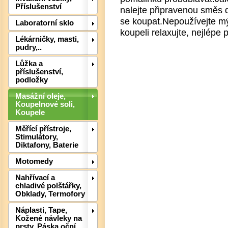
Příslušenství
nalejte připravenou směs
se koupat.Nepoužívejte mý
Laboratorní sklo
koupeli relaxujte, nejlépe
Lékárničky, masti,
pudry,..
Lůžka a
příslušenství,
podložky
Masážní oleje,
Koupelnové soli,
Koupele
Měřící přístroje,
Stimulátory,
Diktafony, Baterie
Det
Motomedy
Nahřívací a
chladivé polštářky,
Obklady, Termofory
Náplasti, Tape,
Kožené návleky na
prsty, Páska oční