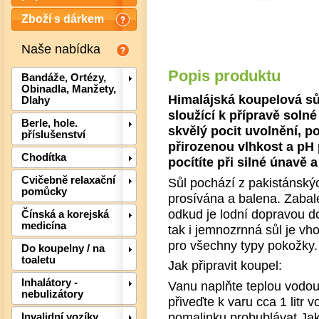
Zboží s dárkem
Naše nabídka
Popis produktu
Bandáže, Ortézy,
Obinadla, Manžety,
Himalájská koupelová sůl
Dlahy
sloužící k přípravě solné
Berle, hole.
skvělý pocit uvolnění, 
příslušenství
přirozenou vlhkost a pH
Chodítka
pocítíte při silné únavě
Cvičebně relaxační
Sůl pochází z pakistánskýc
pomůcky
prosívána a balena. Zabal
odkud je lodní dopravou d
Čínská a korejská
medicína
tak i jemnozrnná sůl je vh
pro všechny typy pokožky.
Do koupelny / na
toaletu
Jak připravit koupel:
Inhalátory -
Vanu naplňte teplou vodo
Det
nebulizátory
přiveďte k varu cca 1 litr v
pomalinku probublávat.Jak
Invalidní vozíky,