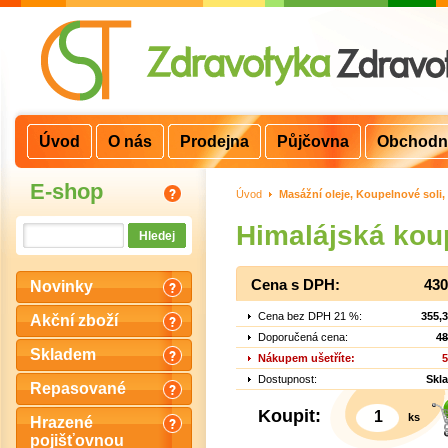
Úvod
O nás
Prodejna
Půjčovna
Obchodn
E-shop
Úvod
>
Masážní oleje, Koupelnové soli
Himalájská koup
Cena s DPH:
430
Novinky
Cena bez DPH 21 %:
355,
Akční zboží
Doporučená cena:
48
Skladem
Nákupem ušetříte:
5
Dostupnost:
Skl
Repasované
Koupit:
ks
Hrazené
pojišťovnou