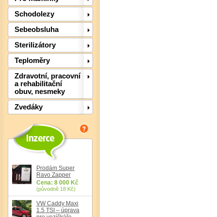
Schodolezy
Det
Sebeobsluha
Sterilizátory
Teploměry
Zdravotní, pracovní
a rehabilitační
obuv, nesmeky
Zvedáky
Det
Prodám Super
Ravo Zapper
Cena: 8 000 Kč
(původně 18 Kč)
VW Caddy Maxi
1.5 TSI – úprava
pro vozíčkáře,