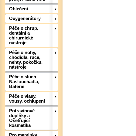
Oblečení
Oxygenerátory
Péče o chrup,
dentální a
chirurgické
nástroje
Péče o nohy,
chodidla, ruce,
Det
nehty, pokožku,
nástroje
Péče o sluch,
Naslouchadla,
Baterie
Péče o vlasy,
vousy, ochlupení
Potravinové
doplňky a
Ošetřující
kosmetika
Pro maminky