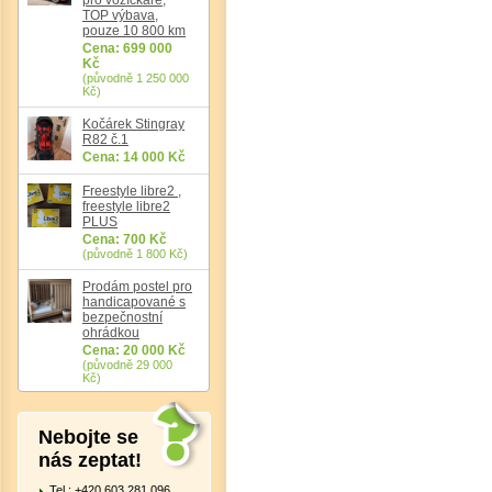
TOP výbava,
pouze 10 800 km
Cena: 699 000
Kč
(původně 1 250 000
Kč)
Kočárek Stingray
R82 č.1
Cena: 14 000 Kč
Freestyle libre2 ,
freestyle libre2
PLUS
Det
Cena: 700 Kč
(původně 1 800 Kč)
Prodám postel pro
handicapované s
bezpečnostní
ohrádkou
Cena: 20 000 Kč
(původně 29 000
Kč)
Nebojte se
nás zeptat!
Tel.: +420 603 281 096