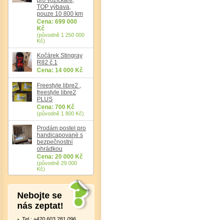
TOP výbava,
pouze 10 800 km
Cena: 699 000
Kč
(původně 1 250 000
Kč)
Kočárek Stingray
R82 č.1
Cena: 14 000 Kč
Freestyle libre2 ,
freestyle libre2
PLUS
Cena: 700 Kč
(původně 1 800 Kč)
Prodám postel pro
handicapované s
bezpečnostní
ohrádkou
Cena: 20 000 Kč
(původně 29 000
Kč)
Nebojte se
nás zeptat!
Tel.: +420 603 281 096