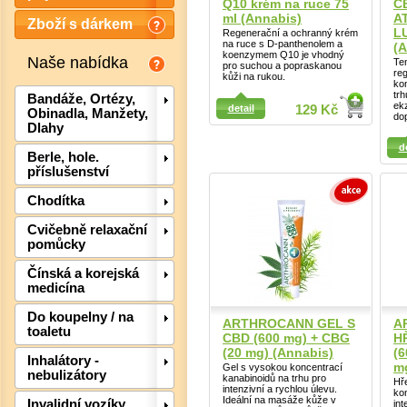
Q10 krém na ruce 75
C
ml (Annabis)
A
Zboží s dárkem
L
Regenerační a ochranný krém
na ruce s D-panthenolem a
(A
koenzymem Q10 je vhodný
Naše nabídka
Te
pro suchou a popraskanou
re
kůži na rukou.
ko
trh
Bandáže, Ortézy,
ekz
detail
129 Kč
Obinadla, Manžety,
Detail
do
Dlahy
Detail
d
Berle, hole.
příslušenství
Chodítka
Cvičebně relaxační
Det
pomůcky
Čínská a korejská
medicína
Do koupelny / na
ARTHROCANN GEL S
A
toaletu
CBD (600 mg) + CBG
H
(20 mg) (Annabis)
(6
Inhalátory -
mg
Gel s vysokou koncentrací
nebulizátory
kanabinoidů na trhu pro
Hře
intenzivní a rychlou úlevu.
ko
Ideální na masáže kůže v
Invalidní vozíky,
int