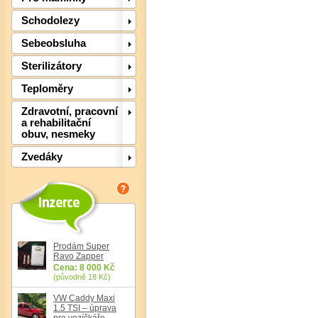
Schodolezy
Sebeobsluha
Sterilizátory
Teploměry
Zdravotní, pracovní
a rehabilitační
obuv, nesmeky
Det
Zvedáky
Prodám Super
Ravo Zapper
Cena: 8 000 Kč
(původně 18 Kč)
VW Caddy Maxi
Det
1.5 TSI – úprava
pro vozíčkáře,