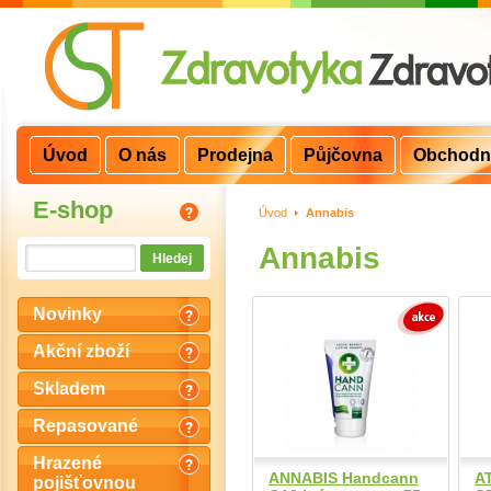
Úvod
O nás
Prodejna
Půjčovna
Obchodn
E-shop
Úvod
>
Annabis
Annabis
Novinky
Akční zboží
Skladem
Repasované
Hrazené
ANNABIS Handcann
A
pojišťovnou