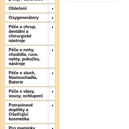
Oblečení
Oxygenerátory
Det
Péče o chrup,
dentální a
chirurgické
nástroje
Péče o nohy,
chodidla, ruce,
nehty, pokožku,
nástroje
Péče o sluch,
Naslouchadla,
Baterie
Péče o vlasy,
vousy, ochlupení
Det
Potravinové
doplňky a
Ošetřující
kosmetika
Pro maminky