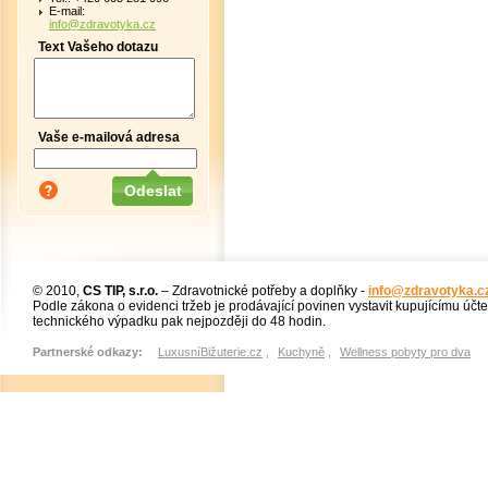
E-mail:
info@zdravotyka.cz
Text Vašeho dotazu
Vaše e-mailová adresa
© 2010,
CS TIP, s.r.o.
– Zdravotnické potřeby a doplňky -
info@zdravotyka.c
Podle zákona o evidenci tržeb je prodávající povinen vystavit kupujícímu účt
technického výpadku pak nejpozději do 48 hodin.
Partnerské odkazy:
LuxusníBižuterie.cz
,
Kuchyně
,
Wellness pobyty pro dva