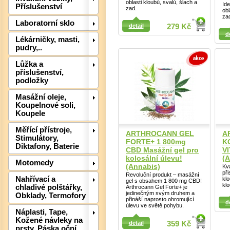
oblasti kloubů, svalů, šlach a
Id
Příslušenství
zad.
obl
za
Detail
Laboratorní sklo
detail
279 Kč
Detail
d
Lékárničky, masti,
pudry,..
Lůžka a
příslušenství,
Det
podložky
Masážní oleje,
Koupelnové soli,
Koupele
Měřící přístroje,
ARTHROCANN GEL
A
Stimulátory,
FORTE+ 1 800mg
K
Diktafony, Baterie
CBD Masážní gel pro
V
kolosální úlevu!
(A
Motomedy
(Annabis)
Kva
při
Revoluční produkt – masážní
Nahřívací a
klo
gel s obsahem 1 800 mg CBD!
klo
chladivé polštářky,
Arthrocann Gel Forte+ je
jedinečným svým druhem a
Obklady, Termofory
Detail
přináší naprosto ohromující
d
úlevu ve světě pohybu.
Náplasti, Tape,
Kožené návleky na
detail
359 Kč
prsty, Páska oční