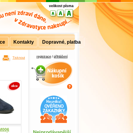
velikost písma
rce
Kontakty
Dopravné, platba
registrace
/
přihlášení
Tisknout
Nákupní košík
M006
Nejprodávanější