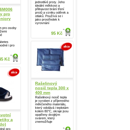
jednotlivé prsty. Jeho
ideální měkkost a
36M006
přilnavost brání tření
prstů a vzniku oděrek a
y pro
otlaků. Používá se i
eniory
jako prostředek k
vyrovnání
en pro osoby
ížemi
95 Kč
né
abetes
hodné i pro
45 Kč
Rašelinový
nosič tepla 300 x
400 mm
Rašelinový nosič tepla
je vyroben z příjemného
měkčeného materiálu,
který odolává i teplotám
kolem 80°C, okraje jsou
votní
opatřeny dvojitým
svárem, který
etiky a
znemožňuje
do)
dné pro