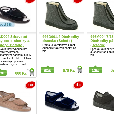
3D004 Zdravotní
996D001/4 Důchodky
996M004/8/13
y pro diabetiky a
dámské (Befado)
Důchodky pá
niory (Befado)
(Befado)
Dámské kotníčkové zimní
důchodky se zapínáním na
votní boty vhodné pro
Pánské kotníčkové
Detail
zip.
etiky vybavená
důchodky se zapí
ímatelným páskem. Obuv
zip.
aximálně flexibilní a lehká,
ky zajištují optimální
roklima a systém pásků
ail
detail
670 Kč
detail
6
ail
660 Kč