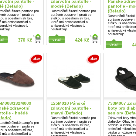
rvotní pantofle -
zdarvotní pantofle -
Pánské zdrav
dé (Befado)
modré (Befado)
pantofle - mo
(Befado)
atečně široké pantofle pro
Dostatečně široké pantofle pro
vné postavení prstů se
správné postavení prstů se
Dostatečně široké 
kou s obsahem stříbra,
stélkou s obsahem stříbra,
správné postavení 
é má antibakteriální a
které má antibakteriální a
stélkou s obsahem 
alergické vlastnosti,
antialergické vlastnosti,
které má antibakter
ralizuje
neutralizuje
antialergické vlastn
neutralizuje
ail
370 Kč
detail
424 Kč
ail
detail
4
Detail
5M008/132M009
125M010 Pánské
733M007 Zdra
nské zdravotní
zdravotní pantofle -
boty pro diab
ntofle - hnědé
tmavé (Befado)
seniory (Befa
efado)
Dostatečně široké pantofle pro
Zdravotní boty vho
správné postavení prstů se
diabetiky. Obuv je
atečně široké pantofle pro
stélkou s obsahem stříbra,
flexibilní a lehká, st
vné postavení prstů se
které má antibakteriální a
optimální mikrokli
kou s obsahem stříbra,
antialergické vlastnosti,
pásků umožňuje var
é má antibakteriální a