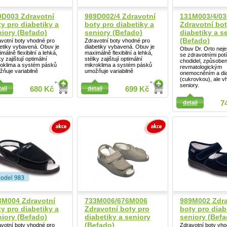
9D003 Zdravotní
989D002/4 Zdravotní
131M003/4/0
y pro diabetiky a
boty pro diabetiky a
Zdravotní bot
niory (Befado)
seniory (Befado)
diabetiky a s
(Befado)
votní boty vhodné pro
Zdravotní boty vhodné pro
etiky vybavená. Obuv je
diabetiky vybavená. Obuv je
Obuv Dr. Orto nej
Detail
málně flexibilní a lehká,
maximálně flexibilní a lehká,
se zdravotními pot
ky zajištují optimální
stélky zajištují optimální
chodidel, způsobe
roklima a systém pásků
mikroklima a systém pásků
revmatologickým
ňuje variabilně
umožňuje variabilně
onemocněním a di
(cukrovkou), ale v
seniory.
ail
680 Kč
detail
699 Kč
ail
detail
7
3M004 Zdravotní
733M006/676M006
989M002 Zdra
y pro diabetiky a
Zdravotní boty pro
boty pro diab
niory (Befado)
diabetiky a seniory
seniory (Befa
Detail
(Befado)
votní boty vhodné pro
Zdravotní boty vho