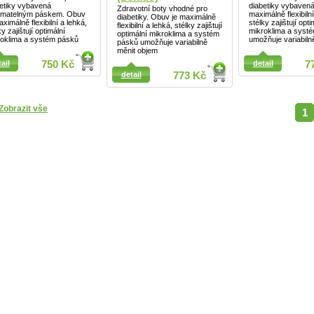
etiky vybavená
diabetiky vybavená
Zdravotní boty vhodné pro
ímatelným páskem. Obuv
maximálně flexibilní
diabetiky. Obuv je maximálně
aximálně flexibilní a lehká,
stélky zajištují opti
flexibilní a lehká, stélky zajištují
ky zajištují optimální
mikroklima a syst
optimální mikroklima a systém
roklima a systém pásků
umožňuje variabiln
pásků umožňuje variabilně
měnit objem
ail
ail
750 Kč
detail
7
detail
773 Kč
Zobrazit vše
1