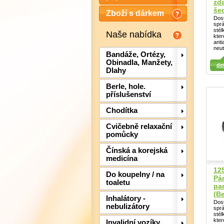
zda
še
Zboží s dárkem
Dost
sprá
stél
Naše nabídka
kter
anti
neut
Bandáže, Ortézy,
Detail
Detail
Obinadla, Manžety,
det
Det
Dlahy
Berle, hole.
příslušenství
Chodítka
Cvičebně relaxační
pomůcky
Čínská a korejská
medicína
12
Do koupelny / na
Pá
toaletu
pa
(B
Inhalátory -
Dost
nebulizátory
sprá
stél
kter
Invalidní vozíky,