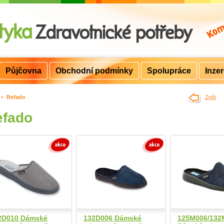
Půjčovna
Obchodní podmínky
Spolupráce
Inze
>
Befado
Zpět
efado
2D010 Dámské
132D006 Dámské
125M006/132