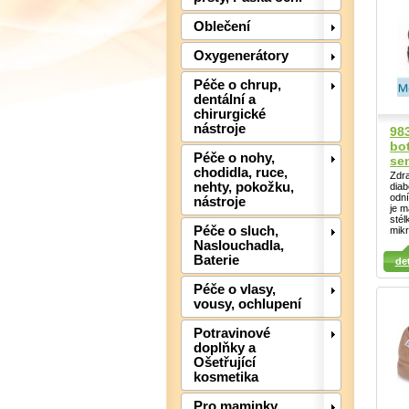
Oblečení
Oxygenerátory
Péče o chrup,
dentální a
chirurgické
nástroje
98
bot
Péče o nohy,
se
chodidla, ruce,
Zdra
nehty, pokožku,
diab
odn
nástroje
je m
stél
Péče o sluch,
mik
Detail
Det
Naslouchadla,
Detail
Baterie
det
Péče o vlasy,
vousy, ochlupení
Potravinové
doplňky a
Ošetřující
kosmetika
Pro maminky