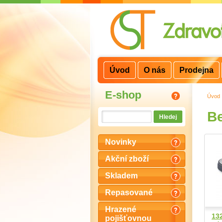
3
2
1
Úvod
O nás
Prodejna
E-shop
Úvod
B
Novinky
Akční zboží
Skladem
Repasované
Hrazené
13
pojišťovnou