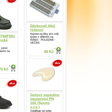
Dávkovač léků
týdenní
Kazeta na léky pro celý
/760F001
týden s dělením na
nské
RÁNO - POLEDNE -
VEČER.
 zimní
náním na
90 Kč
70 Kč
Gelový separátor
meziprstní PN
102 (Svorto
s.r.o.)
Odděluje od sebe