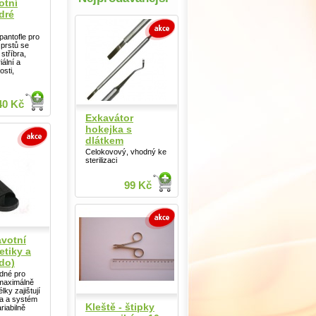
otní
dré
pantofle pro
prstů se
stříbra,
iální a
osti,
40 Kč
Exkavátor
hokejka s
dlátkem
Celokovový, vhodný ke
sterilizaci
99 Kč
votní
etiky a
do)
dné pro
 maximálně
élky zajištují
ma a systém
Kleště - štipky
iabilně