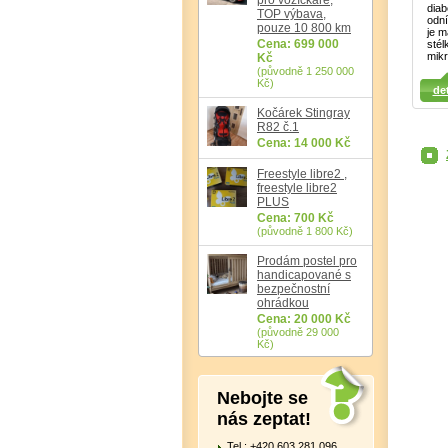
diab
TOP výbava,
odn
pouze 10 800 km
je m
Cena: 699 000
stél
mik
Kč
(původně 1 250 000
Detail
Det
Kč)
det
Detail
Kočárek Stingray
R82 č.1
Cena: 14 000 Kč
Freestyle libre2 ,
freestyle libre2
PLUS
Cena: 700 Kč
(původně 1 800 Kč)
Prodám postel pro
handicapované s
bezpečnostní
ohrádkou
Cena: 20 000 Kč
(původně 29 000
Kč)
Nebojte se
nás zeptat!
Tel.: +420 603 281 096