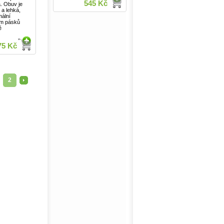
545 Kč
. Obuv je
 a lehká,
mální
ém pásků
ě
75 Kč
2
>