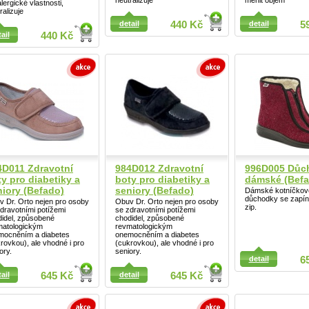
neutralizuje
měnit objem
alergické vlastnosti,
ralizuje
ail
detail
440 Kč
detail
5
ail
440 Kč
Detail
4D011 Zdravotní
984D012 Zdravotní
996D005 Důc
y pro diabetiky a
boty pro diabetiky a
dámské (Befa
niory (Befado)
seniory (Befado)
Dámské kotníčkov
důchodky se zapí
 Dr. Orto nejen pro osoby
Obuv Dr. Orto nejen pro osoby
zip.
dravotními potížemi
se zdravotními potížemi
didel, způsobené
chodidel, způsobené
matologickým
revmatologickým
mocněním a diabetes
onemocněním a diabetes
rovkou), ale vhodné i pro
(cukrovkou), ale vhodné i pro
ail
ory.
seniory.
Detail
detail
6
ail
645 Kč
detail
645 Kč