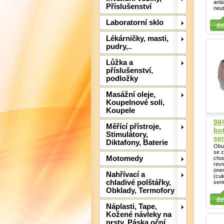
anti
Příslušenství
neut
Detail
Det
Detail
Laboratorní sklo
det
Lékárničky, masti,
pudry,..
Lůžka a
příslušenství,
podložky
Masážní oleje,
Koupelnové soli,
Koupele
98
Měřící přístroje,
bot
Stimulátory,
se
Diktafony, Baterie
Obuv
se z
Motomedy
cho
rev
one
Nahřívací a
(cuk
Det
chladivé polštářky,
seni
Obklady, Termofory
Detail
Detail
det
Náplasti, Tape,
Kožené návleky na
prsty, Páska oční