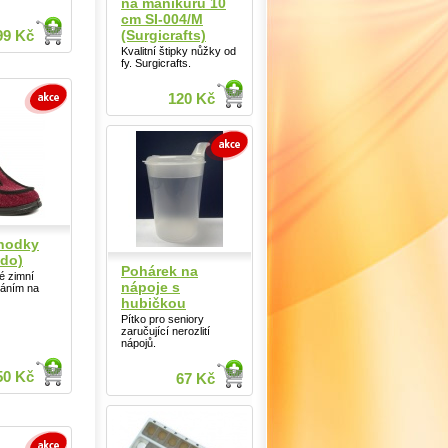
na manikúru 10
cm SI-004/M
(Surgicrafts)
99 Kč
Kvalitní štipky nůžky od
fy. Surgicrafts.
120 Kč
hodky
do)
Pohárek na
é zimní
nápoje s
náním na
hubičkou
Pítko pro seniory
zaručující nerozlití
nápojů.
50 Kč
67 Kč