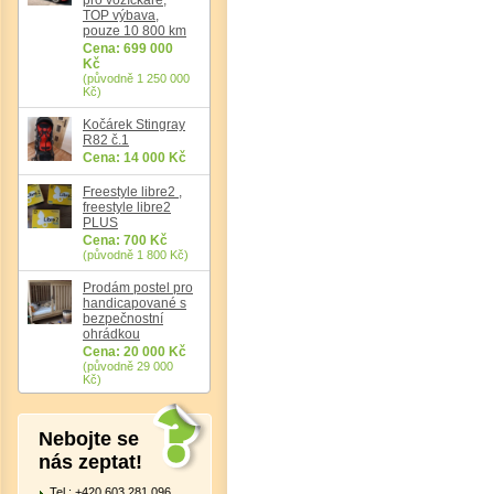
Det
TOP výbava,
pouze 10 800 km
Cena: 699 000
Kč
(původně 1 250 000
Kč)
Kočárek Stingray
R82 č.1
Cena: 14 000 Kč
Freestyle libre2 ,
freestyle libre2
PLUS
Cena: 700 Kč
(původně 1 800 Kč)
Prodám postel pro
handicapované s
bezpečnostní
ohrádkou
Cena: 20 000 Kč
(původně 29 000
Kč)
Nebojte se
nás zeptat!
Tel.: +420 603 281 096