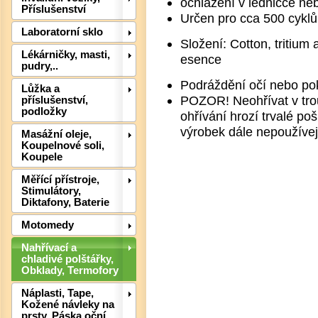
ochlazení v ledničce n
Příslušenství
Určen pro cca 500 cyklů 
Laboratorní sklo
Složení: Cotton, tritium
Lékárničky, masti,
esence
pudry,..
Podráždění očí nebo po
Lůžka a
Det
POZOR! Neohřívat v trou
příslušenství,
podložky
ohřívání hrozí trvalé p
výrobek dále nepoužívej
Masážní oleje,
Koupelnové soli,
Koupele
Měřící přístroje,
Stimulátory,
Diktafony, Baterie
Motomedy
Nahřívací a
chladivé polštářky,
Det
Obklady, Termofory
Náplasti, Tape,
Kožené návleky na
prsty, Páska oční