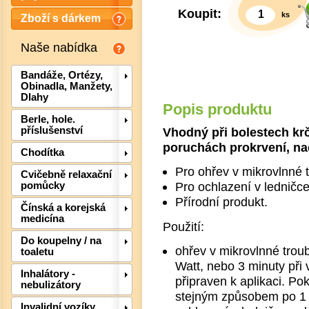
Koupit:
ks
Zboží s dárkem
Naše nabídka
Bandáže, Ortézy,
Obinadla, Manžety,
Dlahy
Popis produktu
Berle, hole.
Vhodný při bolestech krčn
příslušenství
poruchách prokrvení, nac
Chodítka
Pro ohřev v mikrovlnné 
Cvičebně relaxační
Pro ochlazení v ledničc
pomůcky
Přírodní produkt.
Čínská a korejská
medicína
Det
Použití:
Do koupelny / na
ohřev v mikrovlnné trou
toaletu
Watt, nebo 3 minuty při
Inhalátory -
připraven k aplikaci. Po
nebulizátory
stejným způsobem po 1 
Invalidní vozíky,