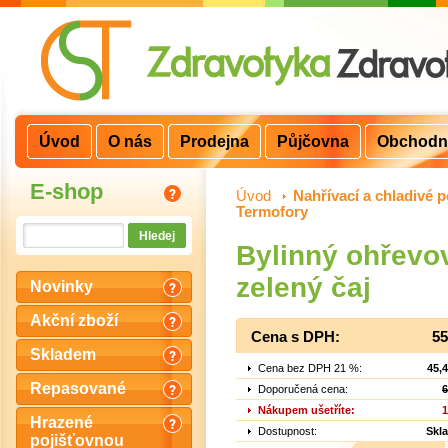
Úvod
O nás
Prodejna
Půjčovna
Obchodn
E-shop
Úvod
>
Nahřívací a chladivé p
Termofory
Bylinný ohřevo
zelený čaj
Novinky
Akční zboží
Cena s DPH:
55
Skladem
Cena bez DPH 21 %:
45,
Repasované
Doporučená cena:
6
Nákupem ušetříte:
1
Hrazené
Dostupnost:
Skl
pojišťovnou