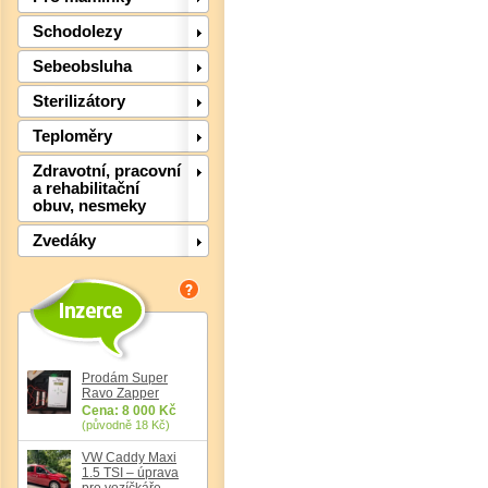
Schodolezy
Sebeobsluha
Sterilizátory
Teploměry
Det
Zdravotní, pracovní
a rehabilitační
obuv, nesmeky
Zvedáky
Prodám Super
Ravo Zapper
Cena: 8 000 Kč
(původně 18 Kč)
VW Caddy Maxi
1.5 TSI – úprava
pro vozíčkáře,