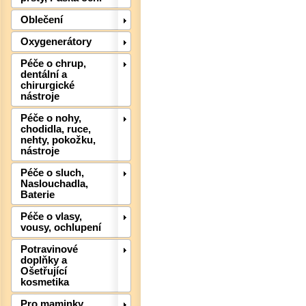
Oblečení
Oxygenerátory
Péče o chrup,
dentální a
chirurgické
nástroje
Péče o nohy,
chodidla, ruce,
nehty, pokožku,
nástroje
Péče o sluch,
Naslouchadla,
Det
Baterie
Péče o vlasy,
vousy, ochlupení
Potravinové
doplňky a
Ošetřující
kosmetika
Pro maminky