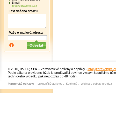
E-mail:
info@zdravotyka.cz
Text Vašeho dotazu
Vaše e-mailová adresa
© 2010,
CS TIP, s.r.o.
– Zdravotnické potřeby a doplňky -
info@zdravotyka.c
Podle zákona o evidenci tržeb je prodávající povinen vystavit kupujícímu účt
technického výpadku pak nejpozději do 48 hodin.
Partnerské odkazy:
LuxusníBižuterie.cz
,
Kuchyně
,
Wellness pobyty pro dva